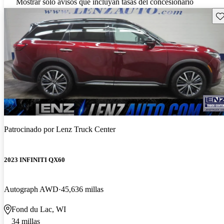
Mostrar solo avisos que incluyan tasas del concesionario
Gu
Patrocinado por
Lenz Truck Center
2023 INFINITI QX60
Autograph AWD
45,636 millas
Fond du Lac, WI
34 millas