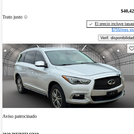
$40,4
Trato justo
El precio incluye tasa
$755/mes es
Verif. disponibilidad
Gu
Aviso patrocinado