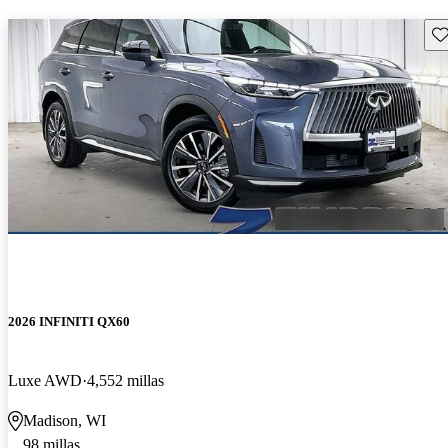
Gu
2026 INFINITI QX60
Luxe AWD
4,552 millas
Madison, WI
98 millas