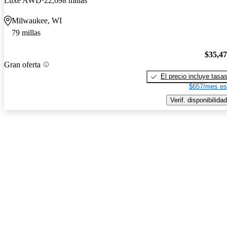
Luxe AWD
22,698 millas
Milwaukee, WI
79 millas
$35,4
Gran oferta
El precio incluye tasa
$657/mes es
Verif. disponibilidad