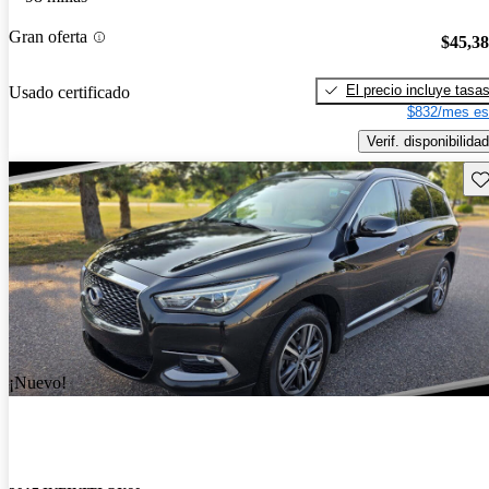
Gran oferta
$45,3
El precio incluye tasa
Usado certificado
$832/mes es
Verif. disponibilidad
Gu
¡Nuevo!