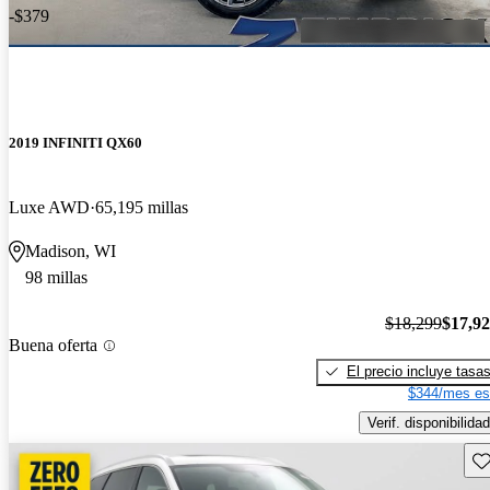
-$379
2019 INFINITI QX60
Luxe AWD
65,195 millas
Madison, WI
98 millas
$18,299
$17,9
Buena oferta
El precio incluye tasa
$344/mes es
Verif. disponibilidad
Gu