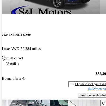
2024 INFINITI QX60
Luxe AWD
52,384 millas
Pulaski, WI
28 millas
$32,4
Buena oferta
El precio incluye tasa
$602/mes es
Verif. disponibilidad
Gu