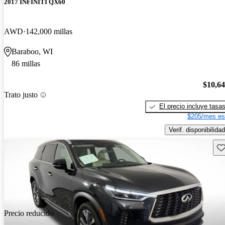
2017 INFINITI QX60
AWD
142,000 millas
Baraboo, WI
86 millas
$10,6
Trato justo
El precio incluye tasa
$205/mes es
Verif. disponibilidad
Gu
Precio reducido