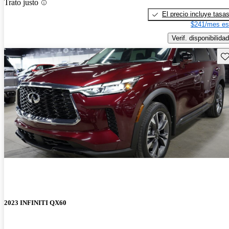
Trato justo
El precio incluye tasa
$241/mes es
Verif. disponibilidad
Gu
2023 INFINITI QX60