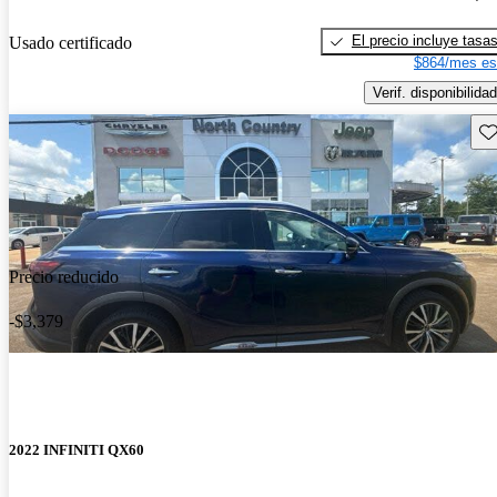
El precio incluye tasa
Usado certificado
$864/mes es
Verif. disponibilidad
Gu
Precio reducido
-$3,379
2022 INFINITI QX60