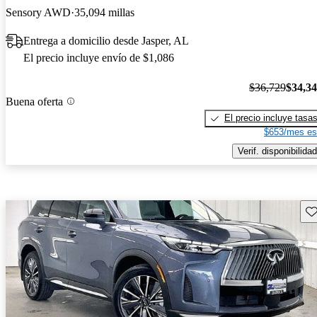
Sensory AWD
35,094 millas
Entrega a domicilio desde Jasper, AL
El precio incluye envío de $1,086
$36,729
$34,3
Buena oferta
El precio incluye tasa
$653/mes es
Verif. disponibilidad
Gu