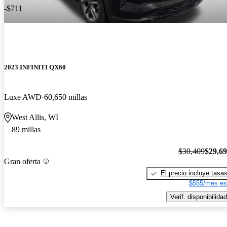
-$711
2023 INFINITI QX60
Luxe AWD
60,650 millas
West Allis, WI
89 millas
$30,409
$29,6
Gran oferta
El precio incluye tasa
$555/mes es
Verif. disponibilidad