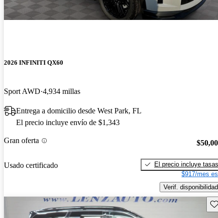
2026 INFINITI QX60
Sport AWD
4,934 millas
Entrega a domicilio desde West Park, FL
El precio incluye envío de $1,343
Gran oferta
$50,0
El precio incluye tasa
Usado certificado
$917/mes es
Verif. disponibilidad
Gu