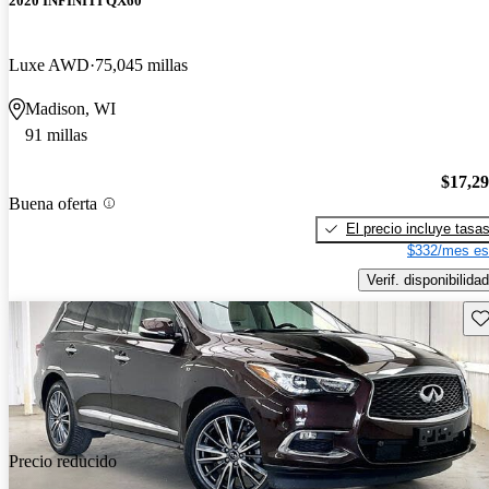
2020 INFINITI QX60
Luxe AWD
75,045 millas
Madison, WI
91 millas
$17,2
Buena oferta
El precio incluye tasa
$332/mes es
Verif. disponibilidad
Gu
Precio reducido