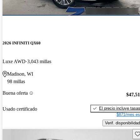
2026 INFINITI QX60
Luxe AWD
3,043 millas
Madison, WI
98 millas
Buena oferta
$47,5
El precio incluye tasa
Usado certificado
$871/mes es
Verif. disponibilidad
Gu