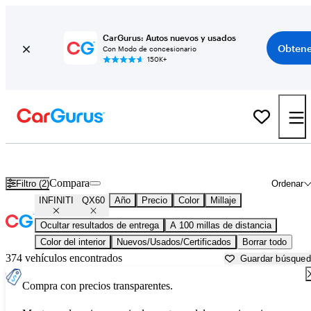
CarGurus: Autos nuevos y usados
Obtene
Con Modo de concesionario
150K+
INFINITI QX60 usados en venta cerca de
Appleton, WI
Compara
Filtro (2)
Ordenar
INFINITI
QX60
Año
Precio
Color
Millaje
Ocultar resultados de entrega
A 100 millas de distancia
Color del interior
Nuevos/Usados/Certificados
Borrar todo
374 vehículos encontrados
Guardar búsque
Compra con precios transparentes.