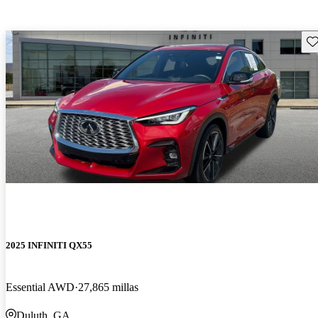
Gu
2025 INFINITI QX55
Essential AWD
27,865 millas
Duluth, GA