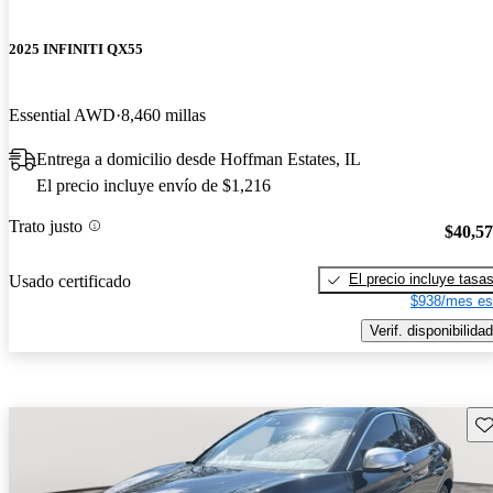
2025 INFINITI QX55
Essential AWD
8,460 millas
Entrega a domicilio desde Hoffman Estates, IL
El precio incluye envío de $1,216
Trato justo
$40,5
El precio incluye tasa
Usado certificado
$938/mes es
Verif. disponibilidad
Gu