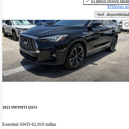
El precio incluye tasa
$755/mes es
Verif. disponibilidad
Gu
2023 INFINITI QX55
Essential AWD
62,910 millas