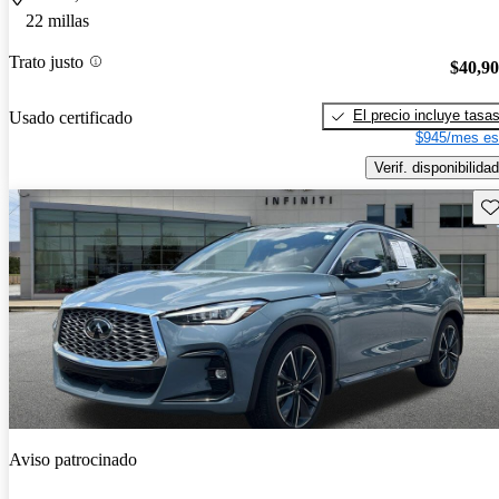
22 millas
Trato justo
$40,9
El precio incluye tasa
Usado certificado
$945/mes es
Verif. disponibilidad
Gu
Aviso patrocinado