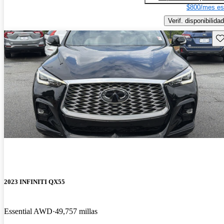
$800/mes es
Verif. disponibilidad
Gu
2023 INFINITI QX55
Essential AWD
49,757 millas