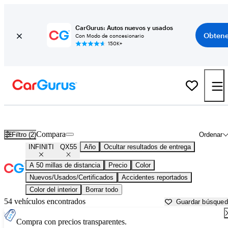
CarGurus: Autos nuevos y usados
Obtene
Con Modo de concesionario
150K+
INFINITI QX55 usados en venta cerca de
Atlanta, GA
Compara
Filtro (2)
Ordenar
INFINITI
QX55
Año
Ocultar resultados de entrega
A 50 millas de distancia
Precio
Color
Nuevos/Usados/Certificados
Accidentes reportados
Color del interior
Borrar todo
54 vehículos encontrados
Guardar búsque
Compra con precios transparentes.