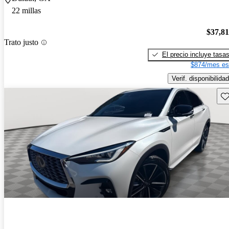
22 millas
$37,8
Trato justo
El precio incluye tasa
$874/mes es
Verif. disponibilidad
Gu