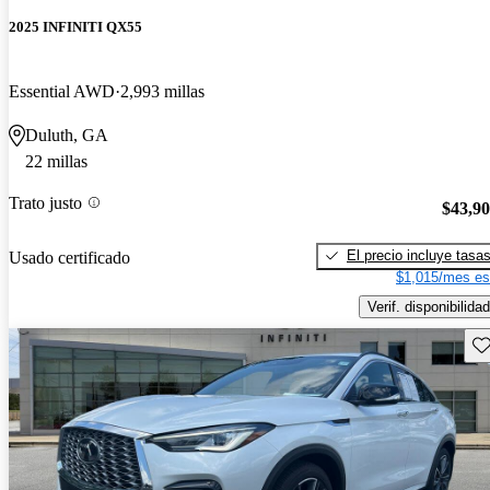
2025 INFINITI QX55
Essential AWD
2,993 millas
Duluth, GA
22 millas
Trato justo
$43,9
El precio incluye tasa
Usado certificado
$1,015/mes es
Verif. disponibilidad
Gu