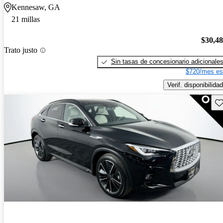
Kennesaw, GA
21 millas
$30,4
Trato justo
Sin tasas de concesionario adicionale
$720/mes es
Verif. disponibilidad
Gu