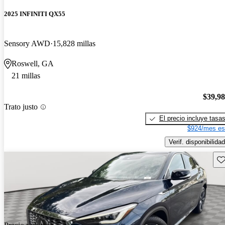
2025 INFINITI QX55
Sensory AWD
15,828 millas
Roswell, GA
21 millas
$39,9
Trato justo
El precio incluye tasa
$924/mes es
Verif. disponibilidad
Gu