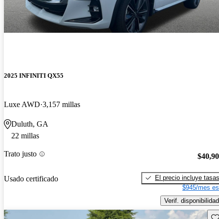
2025 INFINITI QX55
Luxe AWD
3,157 millas
Duluth, GA
22 millas
Trato justo
$40,9
El precio incluye tasa
Usado certificado
$945/mes es
Verif. disponibilidad
Gu