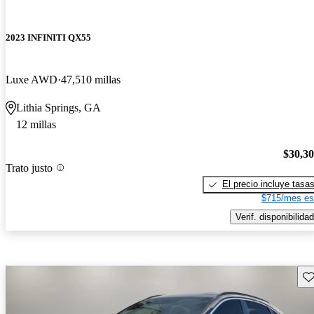
2023 INFINITI QX55
Luxe AWD
47,510 millas
Lithia Springs, GA
12 millas
$30,3
Trato justo
El precio incluye tasa
$715/mes es
Verif. disponibilidad
Gu