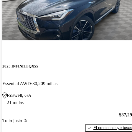
2025 INFINITI QX55
Essential AWD
30,209 millas
Roswell, GA
21 millas
$37,2
Trato justo
El precio incluye tasa