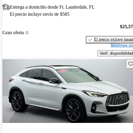
Entrega a domicilio desde Ft. Lauderdale, FL
El precio incluye envío de $585
$25,5
Gran oferta
El precio incluye tasa
$604/mes es
Verif. disponibilidad
Gu