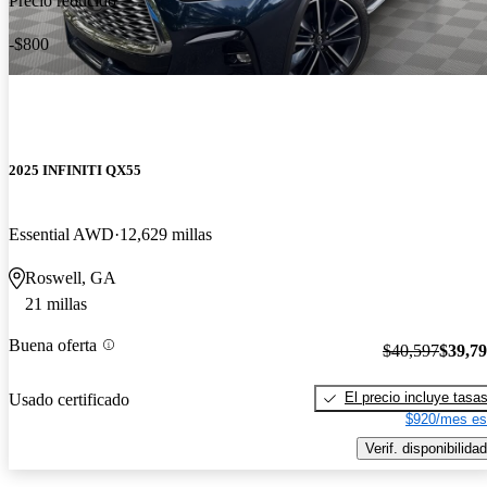
Precio reducido
-$800
2025 INFINITI QX55
Essential AWD
12,629 millas
Roswell, GA
21 millas
Buena oferta
$40,597
$39,7
El precio incluye tasa
Usado certificado
$920/mes es
Verif. disponibilidad