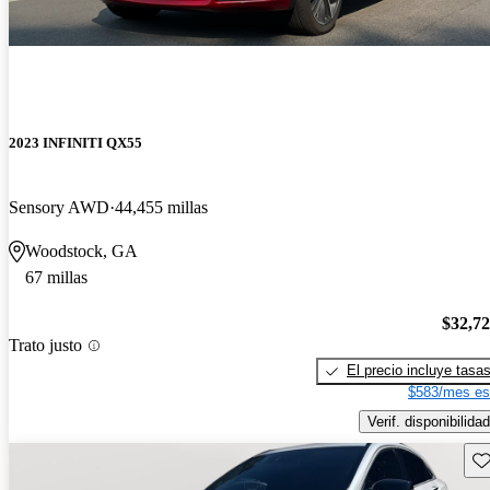
2023 INFINITI QX55
Sensory AWD
44,455 millas
Woodstock, GA
67 millas
$32,7
Trato justo
El precio incluye tasa
$583/mes es
Verif. disponibilidad
Gu