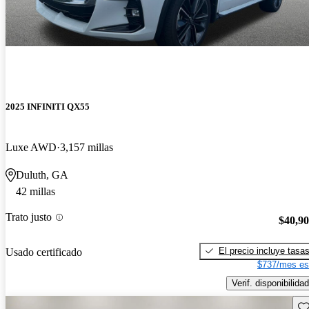
2025 INFINITI QX55
Luxe AWD
3,157 millas
Duluth, GA
42 millas
Trato justo
$40,9
El precio incluye tasa
Usado certificado
$737/mes es
Verif. disponibilidad
Gu