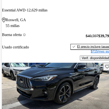
Essential AWD
12,629 millas
Roswell, GA
55 millas
Buena oferta
$40,597
$39,7
El precio incluye tasa
Usado certificado
$715/mes es
Verif. disponibilidad
Gu