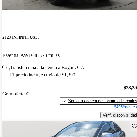
2023 INFINITI QX55
Essential AWD
48,573 millas
Transferencia a la tienda a Bogart, GA
El precio incluye envío de $1,399
$28,3
Gran oferta
Sin tasas de concesionario adicionale
$495/mes es
Verif. disponibilidad
Gu