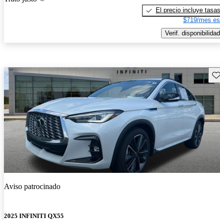
El precio incluye tasa
$719/mes es
Verif. disponibilidad
Gu
Aviso patrocinado
2025 INFINITI QX55