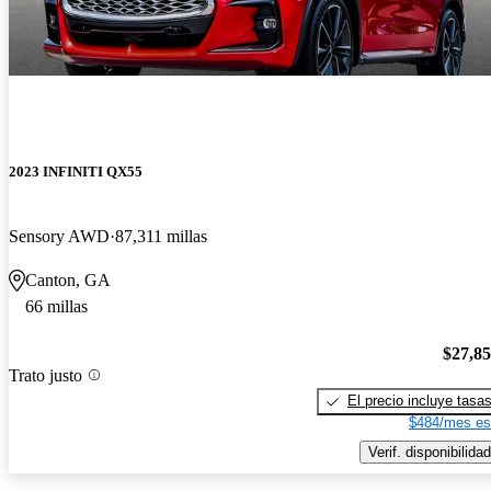
2023 INFINITI QX55
Sensory AWD
87,311 millas
Canton, GA
66 millas
$27,8
Trato justo
El precio incluye tasa
$484/mes es
Verif. disponibilidad