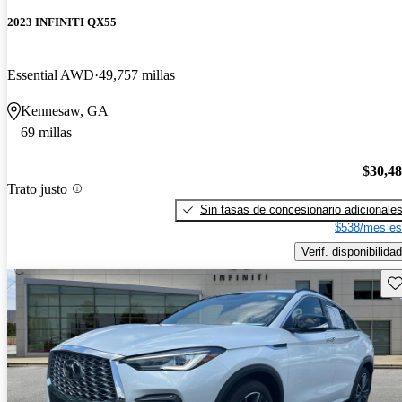
2023 INFINITI QX55
Essential AWD
49,757 millas
Kennesaw, GA
69 millas
$30,4
Trato justo
Sin tasas de concesionario adicionale
$538/mes es
Verif. disponibilidad
Gu