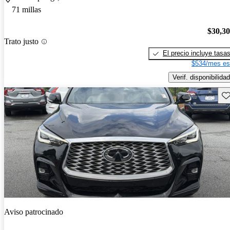
71 millas
$30,3
Trato justo
El precio incluye tasa
$534/mes es
Verif. disponibilidad
Gu
Aviso patrocinado