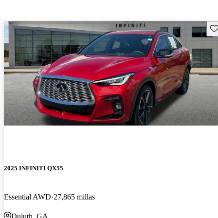
Gu
2025 INFINITI QX55
Essential AWD
27,865 millas
Duluth, GA