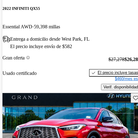
2022 INFINITI QX55
Essential AWD
59,398 millas
Entrega a domicilio desde West Park, FL
El precio incluye envío de $582
Gran oferta
$27,278
$26,2
El precio incluye tasa
Usado certificado
$460/mes es
Verif. disponibilidad
Gu