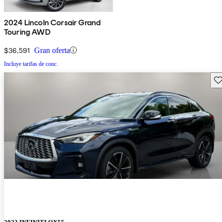
2024 Lincoln Corsair Grand
Touring AWD
$36,591
Gran oferta
Incluye tarifas de conc.
Gu