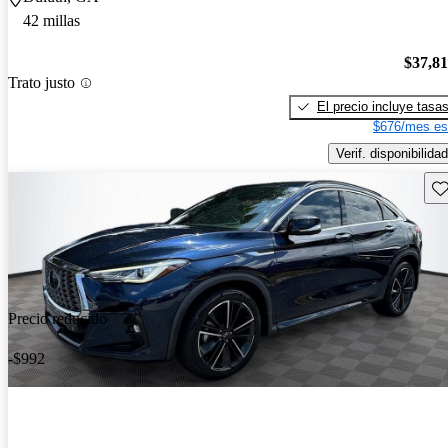
42 millas
$37,8
Trato justo
El precio incluye tasa
$676/mes es
Verif. disponibilidad
Gu
Precio reducido
-$992