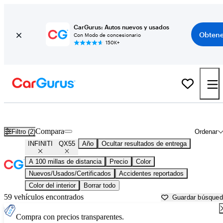
CarGurus: Autos nuevos y usados
Obtene
Con Modo de concesionario
150K+
INFINITI QX55 usados en venta cerca de
Athens, GA
Compara
Filtro (2)
Ordenar
INFINITI
QX55
Año
Ocultar resultados de entrega
A 100 millas de distancia
Precio
Color
Nuevos/Usados/Certificados
Accidentes reportados
Color del interior
Borrar todo
59 vehículos encontrados
Guardar búsque
Compra con precios transparentes.