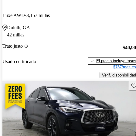
Luxe AWD
3,157 millas
Duluth, GA
42 millas
Trato justo
$40,9
El precio incluye tasa
Usado certificado
$737/mes es
Verif. disponibilidad
Gu