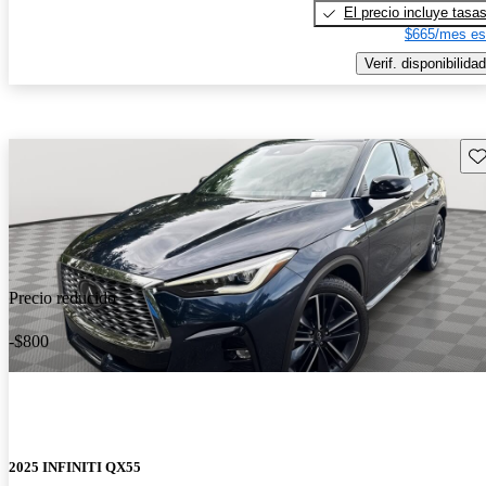
El precio incluye tasa
$665/mes es
Verif. disponibilidad
Gu
Precio reducido
-$800
2025 INFINITI QX55