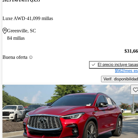
2023 INFINITI QX55
Luxe AWD
41,099 millas
Greenville, SC
84 millas
$31,6
Buena oferta
El precio incluye tasa
$562/mes es
Verif. disponibilidad
Gu