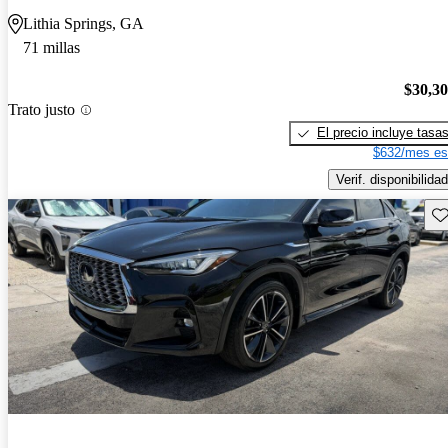
Lithia Springs, GA
71 millas
$30,3
Trato justo
El precio incluye tasa
$632/mes es
Verif. disponibilidad
Gu