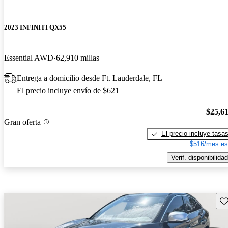
2023 INFINITI QX55
Essential AWD
62,910 millas
Entrega a domicilio desde Ft. Lauderdale, FL
El precio incluye envío de $621
$25,6
Gran oferta
El precio incluye tasa
$516/mes es
Verif. disponibilidad
Gu