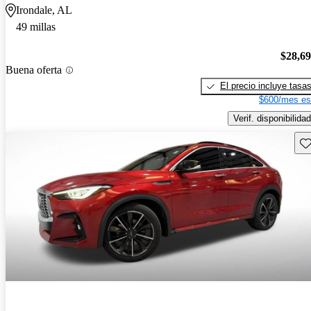
Irondale, AL
49 millas
$28,6
Buena oferta
El precio incluye tasa
$600/mes es
Verif. disponibilidad
Gu