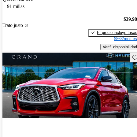
91 millas
$39,9
Trato justo
El precio incluye tasa
$863/mes es
Verif. disponibilidad
Gu