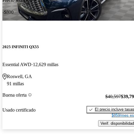
Precio reducido
-$800
2025 INFINITI QX55
Essential AWD
12,629 millas
Roswell, GA
91 millas
Buena oferta
$40,597
$39,7
El precio incluye tasa
Usado certificado
$859/mes es
Verif. disponibilidad