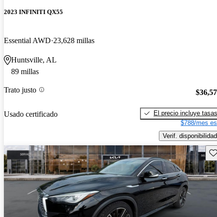
2023 INFINITI QX55
Essential AWD
23,628 millas
Huntsville, AL
89 millas
Trato justo
$36,5
El precio incluye tasa
Usado certificado
$788/mes es
Verif. disponibilidad
Gu