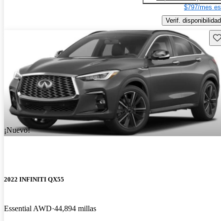
$797/mes es
Verif. disponibilidad
Gu
¡Nuevo!
2022 INFINITI QX55
Essential AWD
44,894 millas