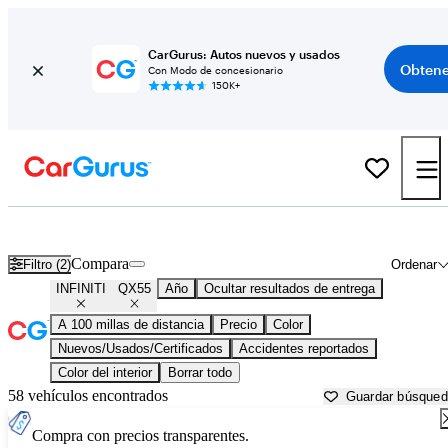
CarGurus: Autos nuevos y usados
Obtene
Con Modo de concesionario
150K+
INFINITI QX55 usados en venta cerca de
Anniston, AL
Compara
Filtro (2)
Ordenar
INFINITI
QX55
Año
Ocultar resultados de entrega
A 100 millas de distancia
Precio
Color
Nuevos/Usados/Certificados
Accidentes reportados
Color del interior
Borrar todo
58 vehículos encontrados
Guardar búsque
Compra con precios transparentes.