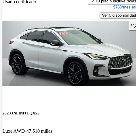
El precio incluye tasa
Usado certificado
$788/mes es
Verif. disponibilidad
Gu
2023 INFINITI QX55
Luxe AWD
47,510 millas