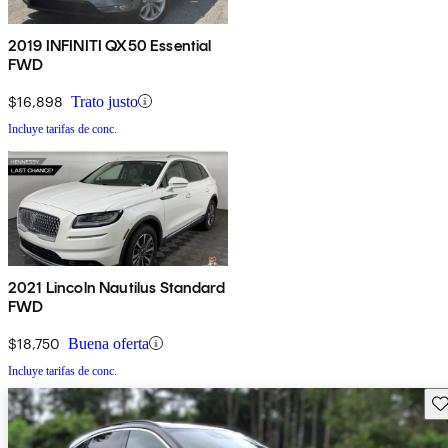
2019 INFINITI QX50 Essential
FWD
$16,898
Trato justo
Incluye tarifas de conc.
2021 Lincoln Nautilus Standard
FWD
$18,750
Buena oferta
Incluye tarifas de conc.
Gu