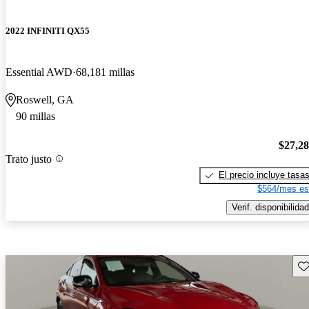
2022 INFINITI QX55
Essential AWD
68,181 millas
Roswell, GA
90 millas
$27,2
Trato justo
El precio incluye tasa
$564/mes es
Verif. disponibilidad
Gu