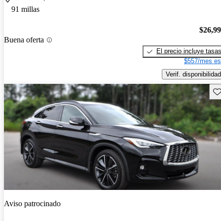
91 millas
$26,9
Buena oferta
El precio incluye tasa
$557/mes es
Verif. disponibilidad
Gu
Aviso patrocinado