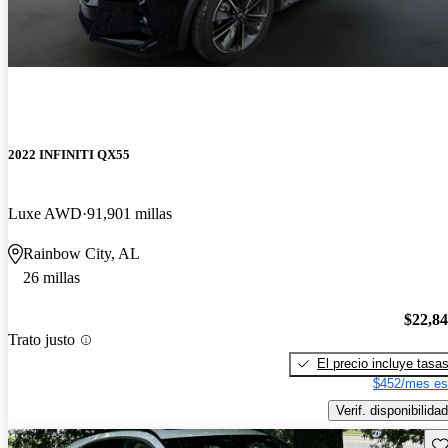
2022 INFINITI QX55
Luxe AWD
91,901 millas
Rainbow City, AL
26 millas
$22,8
Trato justo
El precio incluye tasa
$452/mes es
Verif. disponibilidad
Gu