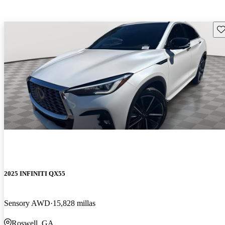
Gu
2025 INFINITI QX55
Sensory AWD
15,828 millas
Roswell, GA