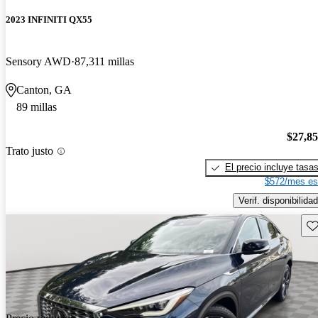
2023 INFINITI QX55
Sensory AWD
87,311 millas
Canton, GA
89 millas
$27,8
Trato justo
El precio incluye tasa
$572/mes es
Verif. disponibilidad
Gu