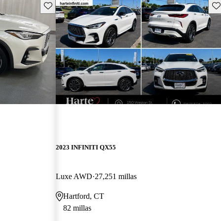
Guarda este Aviso
Gu
2023 INFINITI QX55
Luxe AWD
27,251 millas
Hartford, CT
82 millas