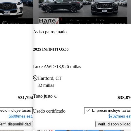
Aviso patrocinado
2025 INFINITI QX55
Luxe AWD
13,926 millas
Hartford, CT
82 millas
Trato justo
$31,794
$38,87
recio incluye tasas
El precio incluye tasas
Usado certificado
$608/mes est.
$732/mes est
erif. disponibilidad
Verif. disponibilidad