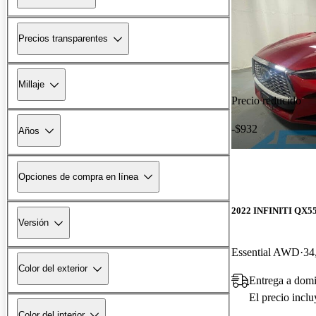
Precios transparentes
Millaje
Precio reducido
-$932
Años
Opciones de compra en línea
2022 INFINITI QX5
Versión
Essential AWD
34
Color del exterior
Entrega a domi
El precio incl
Color del interior