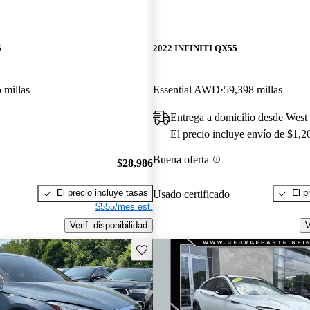
5
2022 INFINITI QX55
 millas
Essential AWD
59,398 millas
Entrega a domicilio desde West
El precio incluye envío de $1,2
Buena oferta
$28,986
El precio incluye tasas
El p
Usado certificado
$555/mes est.
Verif. disponibilidad
V
Guarda este Aviso