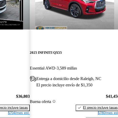
2025 INFINITI QX55
Essential AWD
3,589 millas
Entrega a domicilio desde Raleigh, NC
El precio incluye envío de $1,350
$36,803
$41,45
Buena oferta
recio incluye tasas
El precio incluye tasas
$704/mes est.
$780/mes est