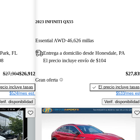
2023 INFINITI QX55
Essential AWD
46,626 millas
 Park, FL
Entrega a domicilio desde Honesdale, PA
08
El precio incluye envío de $104
$27,904
$26,912
$27,83
Gran oferta
recio incluye tasas
El precio incluye tasas
$524/mes est.
$533/mes est
erif. disponibilidad
Verif. disponibilidad
Guarda este Aviso
Gu