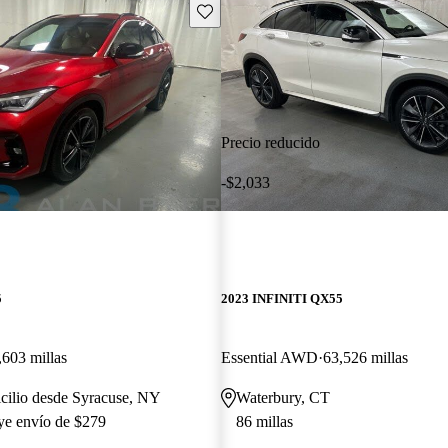
Guarda este Aviso
Precio reducido
-$2,033
5
2023 INFINITI QX55
,603 millas
Essential AWD
63,526 millas
cilio desde Syracuse, NY
Waterbury, CT
uye envío de $279
86 millas