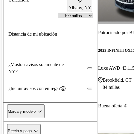
Albany, NY
Patrocinado por
Bl
Distancia de mi ubicación
2023 INFINITI QX5
¿Mostrar avisos solamente de
Luxe AWD
43,115
NY?
Brookfield, CT
84 millas
¿Incluir avisos con entrega?
Buena oferta
Marca y modelo
Precio y pago