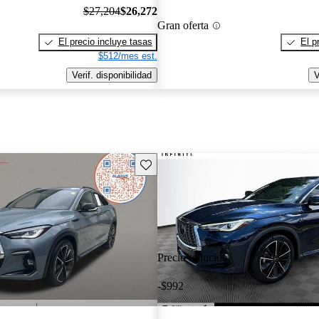
$27,204
$26,272
Gran oferta
El precio incluye tasas
El p
$512/mes est.
Verif. disponibilidad
V
Guarda este Aviso
Precio reducido
-$992