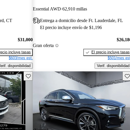
Essential AWD
62,910 millas
ord, CT
Entrega a domicilio desde Ft. Lauderdale, FL
El precio incluye envío de $1,196
$31,000
$26,18
Gran oferta
recio incluye tasas
El precio incluye tasas
$603/mes est.
$501/mes est
erif. disponibilidad
Verif. disponibilidad
Guarda este Aviso
Gu