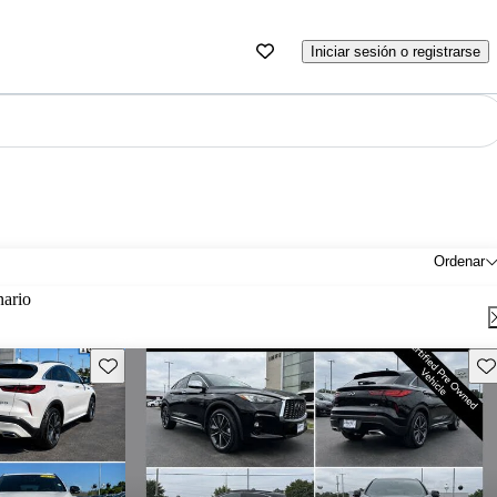
Iniciar sesión o registrarse
Ordenar
nario
Guarda este Aviso
Gu