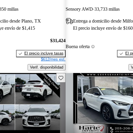
350 millas
Sensory AWD
33,733 millas
cilio desde Plano, TX
Entrega a domicilio desde Milf
uye envío de $1,415
El precio incluye envío de $160
$31,424
Buena oferta
El precio incluye tasas
El p
$612/mes est.
Verif. disponibilidad
V
Guarda este Aviso