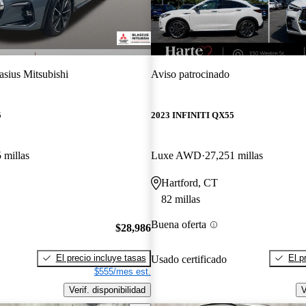
asius Mitsubishi
Aviso patrocinado
5
2023 INFINITI QX55
 millas
Luxe AWD
27,251 millas
Hartford, CT
82 millas
Buena oferta
$28,986
El precio incluye tasas
El p
Usado certificado
$555/mes est.
Verif. disponibilidad
V