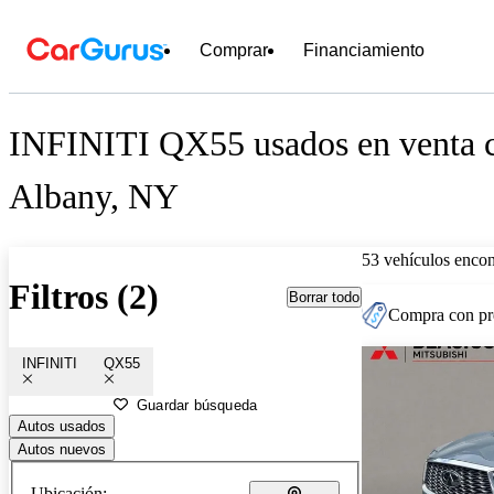
Comprar
Financiamiento
INFINITI QX55 usados en venta c
Albany, NY
53 vehículos encon
Filtros (2)
Borrar todo
Compra con pre
INFINITI
QX55
Guardar búsqueda
Autos usados
Autos nuevos
Ubicación: