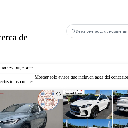
Describe el auto que quisieras
erca de
trados
Compara
Mostrar solo avisos que incluyan tasas del concesio
cios transparentes.
Guarda este Aviso