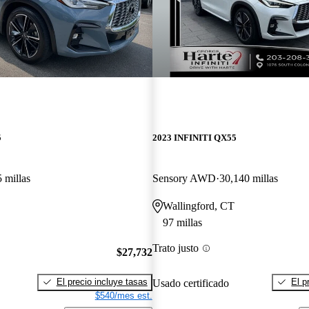
5
2023 INFINITI QX55
 millas
Sensory AWD
30,140 millas
Wallingford, CT
97 millas
Trato justo
$27,732
El precio incluye tasas
El p
Usado certificado
$540/mes est.