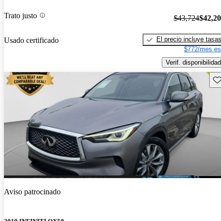
Trato justo
$43,724
$42,2
El precio incluye tasa
Usado certificado
$772/mes es
Verif. disponibilidad
Gu
Aviso patrocinado