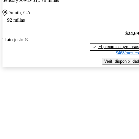
Sensory AWD
51,778 millas
Duluth, GA
92 millas
$24,6
Trato justo
El precio incluye tasa
$468/mes es
Verif. disponibilidad