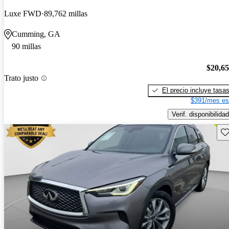
Luxe FWD
89,762 millas
Cumming, GA
90 millas
$20,6
Trato justo
El precio incluye tasa
$391/mes es
Verif. disponibilidad
Gu