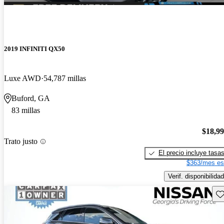
2019 INFINITI QX50
Luxe AWD
54,787 millas
Buford, GA
83 millas
$18,9
Trato justo
El precio incluye tasa
$363/mes es
Verif. disponibilidad
Gu