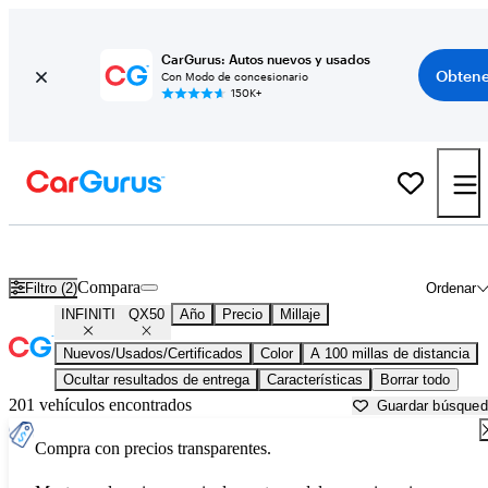
CarGurus: Autos nuevos y usados
Obtene
Con Modo de concesionario
150K+
INFINITI QX50 usados en venta cerca de
Anderson, SC
Compara
Filtro (2)
Ordenar
INFINITI
QX50
Año
Precio
Millaje
Nuevos/Usados/Certificados
Color
A 100 millas de distancia
Ocultar resultados de entrega
Características
Borrar todo
201 vehículos encontrados
Guardar búsque
Compra con precios transparentes.