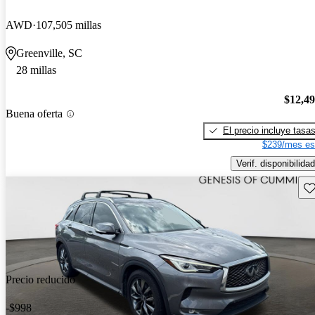
AWD
107,505 millas
Greenville, SC
28 millas
$12,4
Buena oferta
El precio incluye tasa
$239/mes es
Verif. disponibilidad
Gu
Precio reducido
-$998