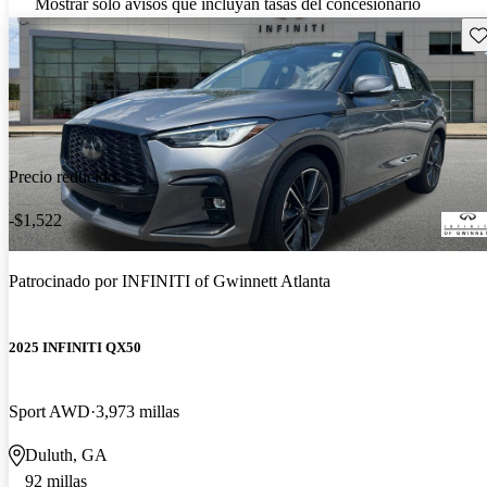
Mostrar solo avisos que incluyan tasas del concesionario
Gu
Precio reducido
-$1,522
Patrocinado por
INFINITI of Gwinnett Atlanta
2025 INFINITI QX50
Sport AWD
3,973 millas
Duluth, GA
92 millas