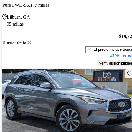
Pure FWD
56,177 millas
Lilburn, GA
95 millas
$19,7
Buena oferta
El precio incluye tasa
$374/mes es
Verif. disponibilidad
Gu