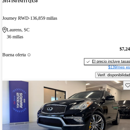
2014 INFINITI QX50
Journey RWD
136,859 millas
Laurens, SC
36 millas
$7,2
Buena oferta
El precio incluye tasa
$139/mes es
Verif. disponibilidad
Gu