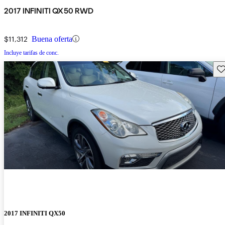
2017 INFINITI QX50 RWD
$11,312
Buena oferta
Incluye tarifas de conc.
Gu
2017 INFINITI QX50