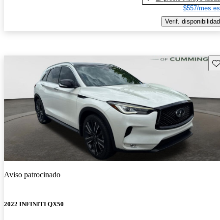
$557/mes es
Verif. disponibilidad
Gu
Aviso patrocinado
2022 INFINITI QX50