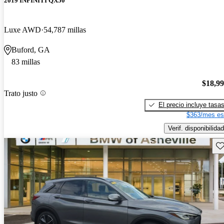
2019 INFINITI QX50
Luxe AWD
54,787 millas
Buford, GA
83 millas
$18,9
Trato justo
El precio incluye tasa
$363/mes es
Verif. disponibilidad
Gu