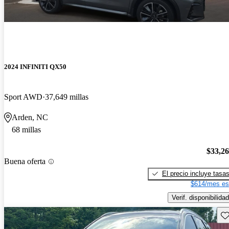
2024 INFINITI QX50
Sport AWD
37,649 millas
Arden, NC
68 millas
$33,2
Buena oferta
El precio incluye tasa
$614/mes es
Verif. disponibilidad
Gu