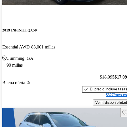
2019 INFINITI QX50
Essential AWD
83,001 millas
Cumming, GA
90 millas
$18,095
$17,0
Buena oferta
El precio incluye tasa
$327/mes es
Verif. disponibilidad
Gu