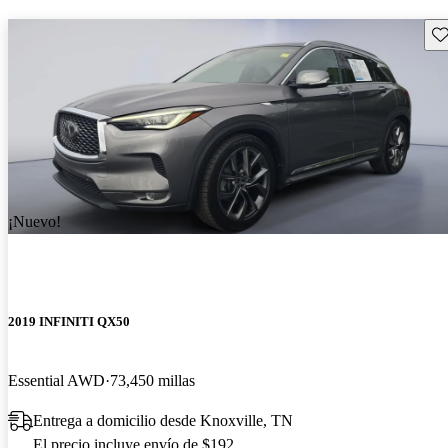
Gu
¡Nuevo!
2019 INFINITI QX50
Essential AWD
73,450 millas
Entrega a domicilio desde Knoxville, TN
El precio incluye envío de $192