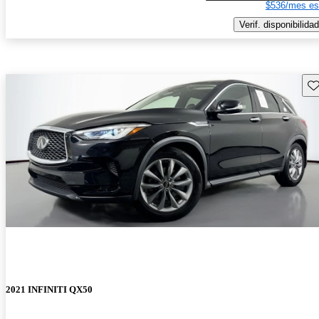
$536/mes es
Verif. disponibilidad
Gu
2021 INFINITI QX50