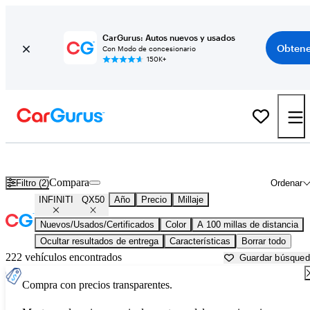
CarGurus: Autos nuevos y usados
Obtene
Con Modo de concesionario
150K+
INFINITI QX50 usados en venta cerca de
Albany, NY
Compara
Filtro (2)
Ordenar
INFINITI
QX50
Año
Precio
Millaje
Nuevos/Usados/Certificados
Color
A 100 millas de distancia
Ocultar resultados de entrega
Características
Borrar todo
222 vehículos encontrados
Guardar búsque
Compra con precios transparentes.