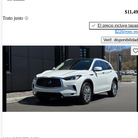
$11,4
Trato justo
El precio incluye tasa
$226/mes es
Verif. disponibilidad
Gu