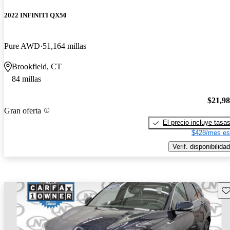
2022 INFINITI QX50
Pure AWD
51,164 millas
Brookfield, CT
84 millas
$21,9
Gran oferta
El precio incluye tasa
$428/mes es
Verif. disponibilidad
Gu