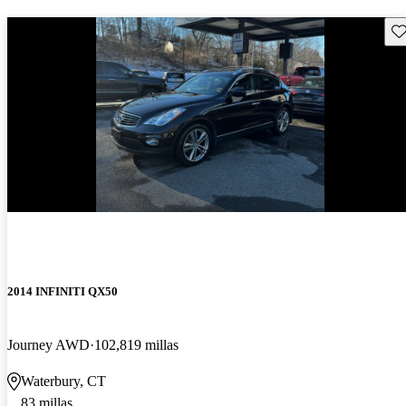
Gu
2014 INFINITI QX50
Journey AWD
102,819 millas
Waterbury, CT
83 millas