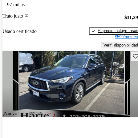
97 millas
Trato justo
$31,2
El precio incluye tasa
Usado certificado
$599/mes es
Verif. disponibilidad
Gu
¡Nuevo!