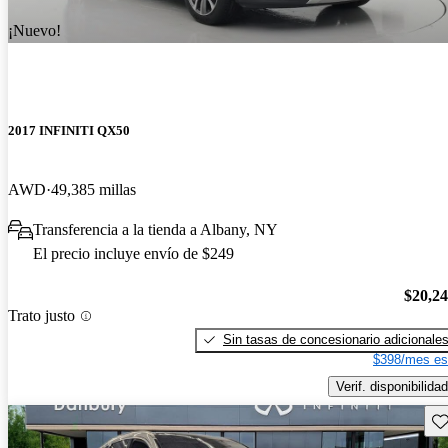
¡Nuevo!
2017 INFINITI QX50
AWD
49,385 millas
Transferencia a la tienda a Albany, NY
El precio incluye envío de $249
$20,2
Trato justo
Sin tasas de concesionario adicionale
$398/mes es
Verif. disponibilidad
Gu