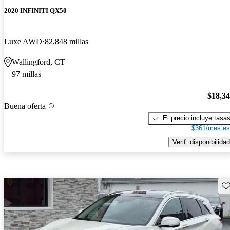
2020 INFINITI QX50
Luxe AWD
82,848 millas
Wallingford, CT
97 millas
$18,3
Buena oferta
El precio incluye tasa
$361/mes es
Verif. disponibilidad
Gu