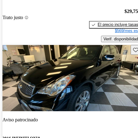
$29,7
Trato justo
El precio incluye tasa
$569/mes es
Verif. disponibilidad
Gu
Aviso patrocinado