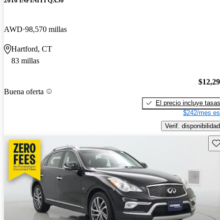
2016 INFINITI QX50
AWD
98,570 millas
Hartford, CT
83 millas
$12,2
Buena oferta
El precio incluye tasa
$242/mes es
Verif. disponibilidad
Gu