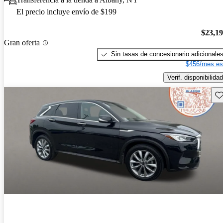
El precio incluye envío de $199
$23,1
Gran oferta
Sin tasas de concesionario adicionale
$456/mes es
Verif. disponibilidad
Gu