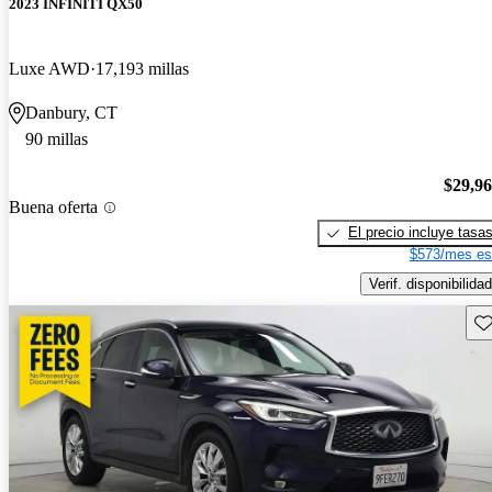
2023 INFINITI QX50
Luxe AWD
17,193 millas
Danbury, CT
90 millas
$29,9
Buena oferta
El precio incluye tasa
$573/mes es
Verif. disponibilidad
Gu