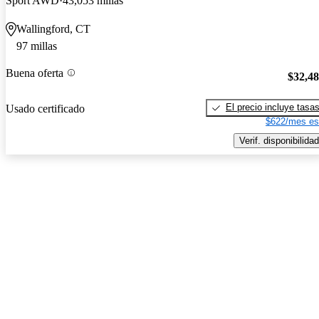
Sport AWD
43,053 millas
Wallingford, CT
97 millas
Buena oferta
$32,4
El precio incluye tasa
Usado certificado
$622/mes es
Verif. disponibilidad