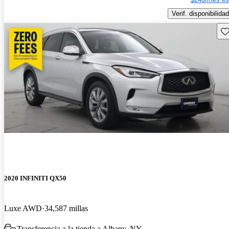
Verif. disponibilidad
Gu
2020 INFINITI QX50
Luxe AWD
34,587 millas
Transferencia a la tienda a Albany, NY