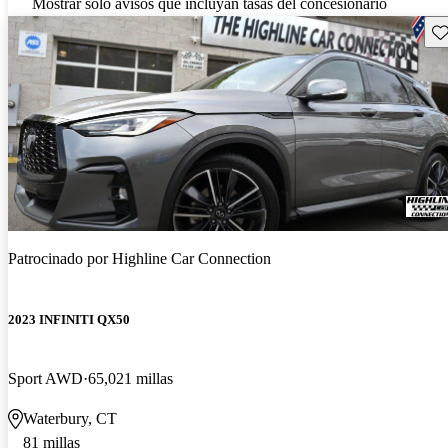
Mostrar solo avisos que incluyan tasas del concesionario
Gu
Patrocinado por
Highline Car Connection
2023 INFINITI QX50
Sport AWD
65,021 millas
Waterbury, CT
81 millas