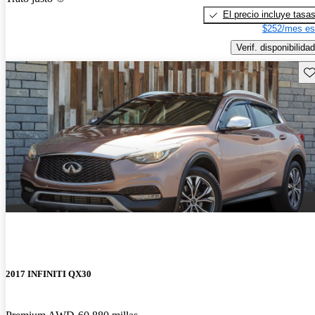
El precio incluye tasa
$252/mes es
Verif. disponibilidad
Gu
2017 INFINITI QX30