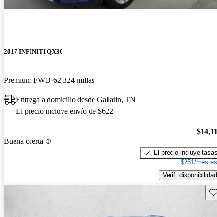
2017 INFINITI QX30
Premium FWD
62,324 millas
Entrega a domicilio desde Gallatin, TN
El precio incluye envío de $622
$14,1
Buena oferta
El precio incluye tasa
$251/mes es
Verif. disponibilidad
Gu