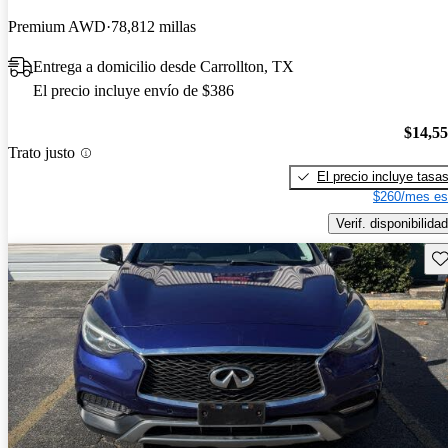
Premium AWD
78,812 millas
Entrega a domicilio desde Carrollton, TX
El precio incluye envío de $386
$14,5
Trato justo
El precio incluye tasa
$260/mes es
Verif. disponibilidad
Gu