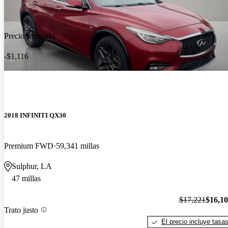
Precio reducido
-$1,116
2018 INFINITI QX30
Premium FWD
59,341 millas
Sulphur, LA
47 millas
$17,221
$16,1
Trato justo
El precio incluye tasa