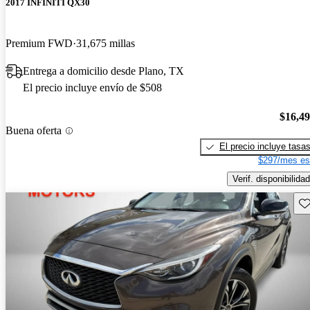
2017 INFINITI QX30
Premium FWD
31,675 millas
Entrega a domicilio desde Plano, TX
El precio incluye envío de $508
$16,4
Buena oferta
El precio incluye tasa
$297/mes es
Verif. disponibilidad
Gu