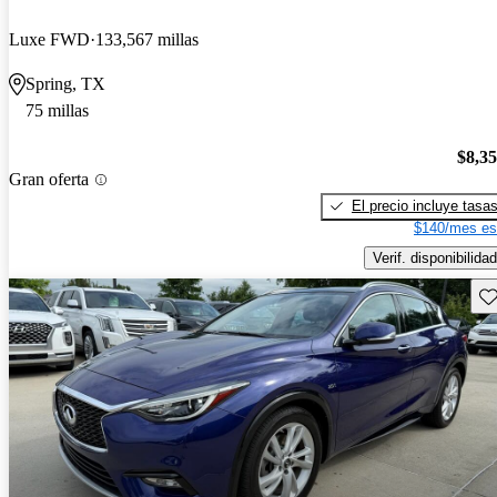
Luxe FWD
133,567 millas
Spring, TX
75 millas
$8,3
Gran oferta
El precio incluye tasa
$140/mes es
Verif. disponibilidad
Gu