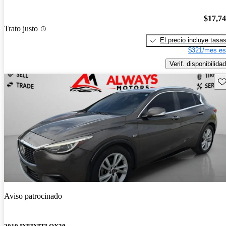
$17,7
Trato justo
El precio incluye tasa
$321/mes es
Verif. disponibilidad
Gu
Aviso patrocinado