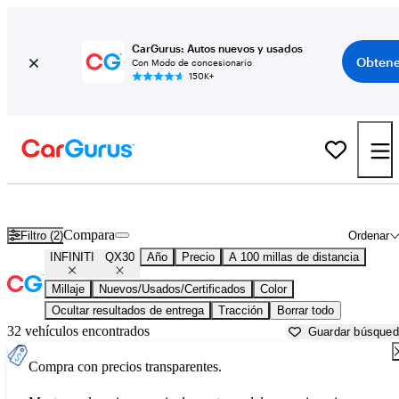
CarGurus: Autos nuevos y usados
Obtene
Con Modo de concesionario
150K+
INFINITI QX30 usados en venta cerca de
Beaumont, TX
Compara
Filtro (2)
Ordenar
INFINITI
QX30
Año
Precio
A 100 millas de distancia
Millaje
Nuevos/Usados/Certificados
Color
Ocultar resultados de entrega
Tracción
Borrar todo
32 vehículos encontrados
Guardar búsque
Compra con precios transparentes.