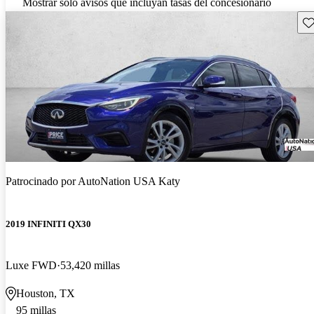
Mostrar solo avisos que incluyan tasas del concesionario
Gu
Patrocinado por
AutoNation USA Katy
2019 INFINITI QX30
Luxe FWD
53,420 millas
Houston, TX
95 millas