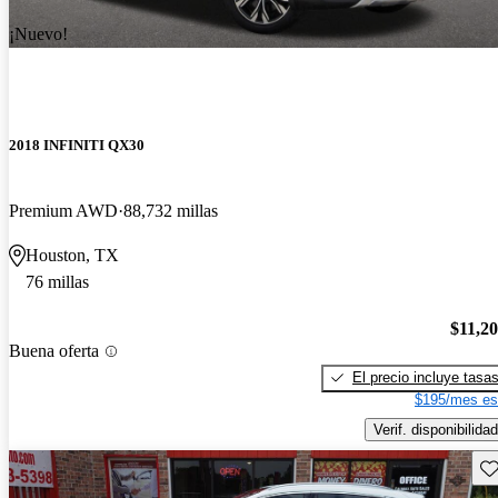
¡Nuevo!
2018 INFINITI QX30
Premium AWD
88,732 millas
Houston, TX
76 millas
$11,2
Buena oferta
El precio incluye tasa
$195/mes es
Verif. disponibilidad
Gu