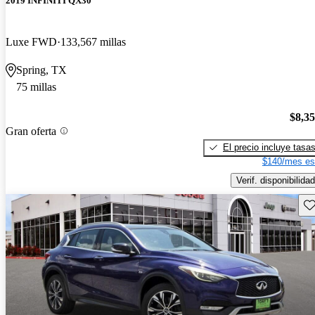
2019 INFINITI QX30
Luxe FWD
133,567 millas
Spring, TX
75 millas
$8,3
Gran oferta
El precio incluye tasa
$140/mes es
Verif. disponibilidad
Gu