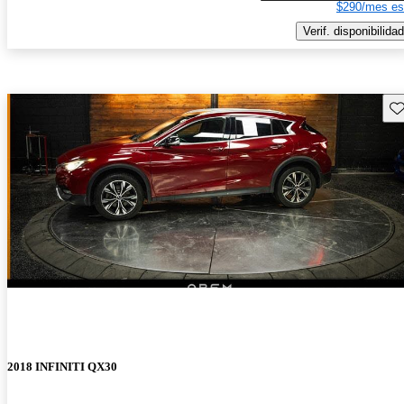
$290/mes es
Verif. disponibilidad
Gu
2018 INFINITI QX30