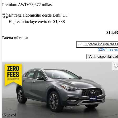
Premium AWD
73,672 millas
Entrega a domicilio desde Lehi, UT
El precio incluye envío de $1,838
$14,4
Buena oferta
El precio incluye tasa
$257/mes es
Verif. disponibilidad
Gu
¡Nuevo!