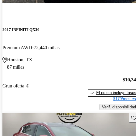
2017 INFINITI QX30
Premium AWD
72,440 millas
Houston, TX
87 millas
$10,3
Gran oferta
El precio incluye tasa
$179/mes es
Verif. disponibilidad
Gu