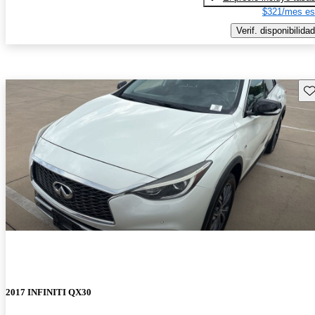
$321/mes es
Verif. disponibilidad
Gu
2017 INFINITI QX30