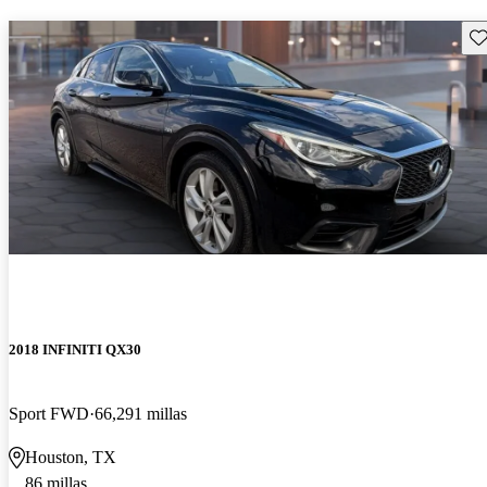
Gu
2018 INFINITI QX30
Sport FWD
66,291 millas
Houston, TX
86 millas