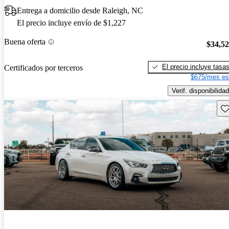
Entrega a domicilio desde Raleigh, NC
El precio incluye envío de $1,227
Buena oferta
$34,5
El precio incluye tasa
Certificados por terceros
$675/mes es
Verif. disponibilidad
Gu