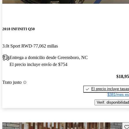
2018 INFINITI Q50
3.0t Sport RWD
77,062 millas
Entrega a domicilio desde Greensboro, NC
El precio incluye envío de $754
$18,9
Trato justo
El precio incluye tasa
$381/mes es
Verif. disponibilidad
Gu