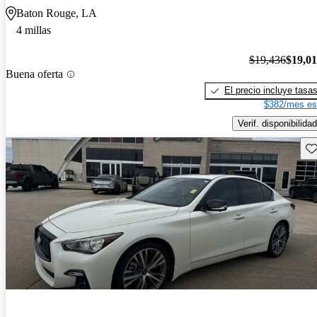
Baton Rouge, LA
4 millas
$19,436
$19,0
Buena oferta
El precio incluye tasa
$382/mes es
Verif. disponibilidad
Gu