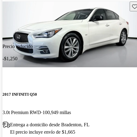
Gu
Precio reducido
-$1,250
2017 INFINITI Q50
3.0t Premium RWD
100,949 millas
Entrega a domicilio desde Bradenton, FL
El precio incluye envío de $1,665