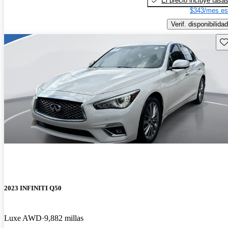
El precio incluye tasa
$343/mes es
Verif. disponibilidad
Gu
2023 INFINITI Q50
Luxe AWD
9,882 millas