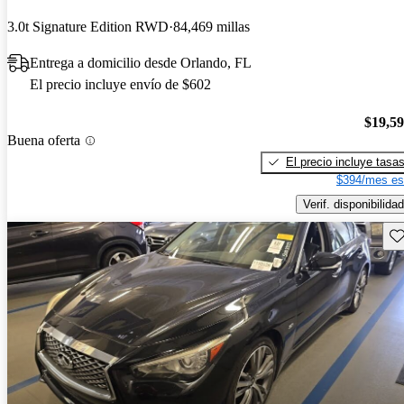
3.0t Signature Edition RWD
84,469 millas
Entrega a domicilio desde Orlando, FL
El precio incluye envío de $602
$19,5
Buena oferta
El precio incluye tasa
$394/mes es
Verif. disponibilidad
Gu