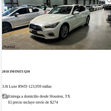
Gu
¡Nuevo!
2018 INFINITI Q50
3.0t Luxe RWD
123,959 millas
Entrega a domicilio desde Houston, TX
El precio incluye envío de $274