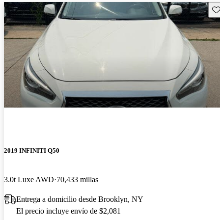
Gu
2019 INFINITI Q50
3.0t Luxe AWD
70,433 millas
Entrega a domicilio desde Brooklyn, NY
El precio incluye envío de $2,081