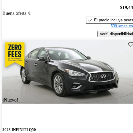
$19,4
Buena oferta
El precio incluye tasa
$391/mes es
Verif. disponibilidad
Gu
¡Nuevo!
2023 INFINITI Q50