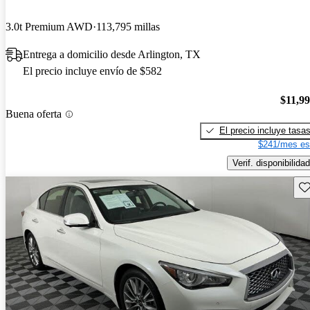
3.0t Premium AWD
113,795 millas
Entrega a domicilio desde Arlington, TX
El precio incluye envío de $582
$11,9
Buena oferta
El precio incluye tasa
$241/mes es
Verif. disponibilidad
Gu