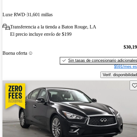
Luxe RWD
31,601 millas
Transferencia a la tienda a Baton Rouge, LA
El precio incluye envío de $199
$30,1
Buena oferta
Sin tasas de concesionario adicionale
$591/mes es
Verif. disponibilidad
Gu