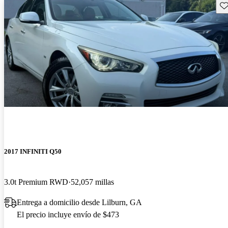
Gu
2017 INFINITI Q50
3.0t Premium RWD
52,057 millas
Entrega a domicilio desde Lilburn, GA
El precio incluye envío de $473