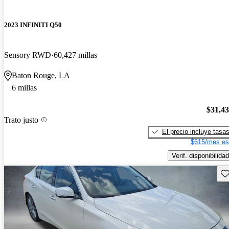
2023 INFINITI Q50
Sensory RWD
60,427 millas
Baton Rouge, LA
6 millas
$31,4
Trato justo
El precio incluye tasa
$615/mes es
Verif. disponibilidad
Gu