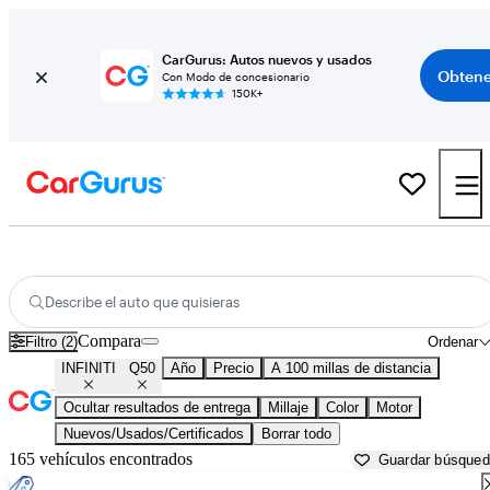
CarGurus: Autos nuevos y usados
Obtene
Con Modo de concesionario
150K+
INFINITI Q50 usados en venta cerca de
Baton Rouge, LA
Describe el auto que quisieras
Compara
Filtro (2)
Ordenar
INFINITI
Q50
Año
Precio
A 100 millas de distancia
Ocultar resultados de entrega
Millaje
Color
Motor
Nuevos/Usados/Certificados
Borrar todo
165 vehículos encontrados
Guardar búsque