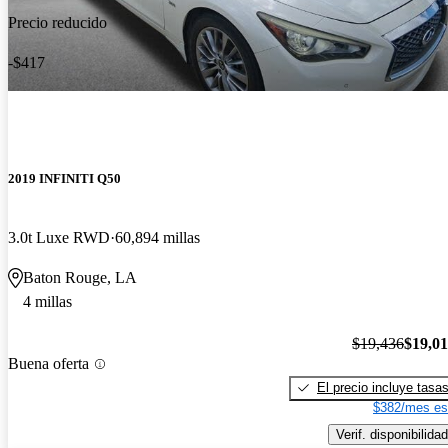
Precio reducido
-$417
2019 INFINITI Q50
3.0t Luxe RWD
60,894 millas
Baton Rouge, LA
4 millas
$19,436
$19,0
Buena oferta
El precio incluye tasa
$382/mes es
Verif. disponibilidad