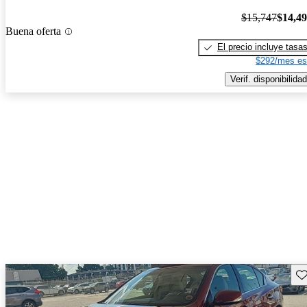
$15,747
$14,4
Buena oferta
El precio incluye tasa
$292/mes es
Verif. disponibilidad
Gu