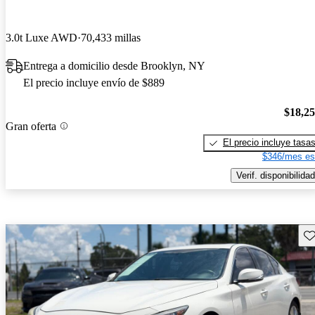
3.0t Luxe AWD
70,433 millas
Entrega a domicilio desde Brooklyn, NY
El precio incluye envío de $889
$18,2
Gran oferta
El precio incluye tasa
$346/mes es
Verif. disponibilidad
Gu