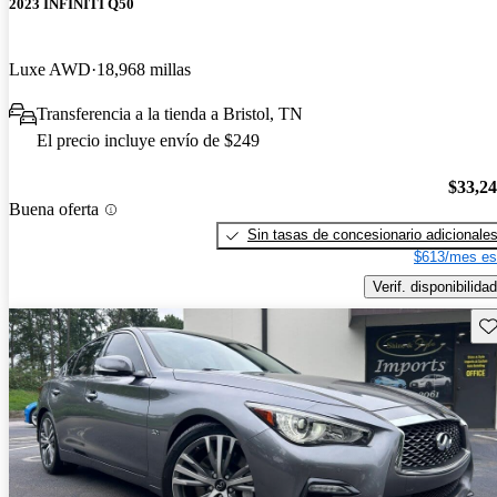
2023 INFINITI Q50
Luxe AWD
18,968 millas
Transferencia a la tienda a Bristol, TN
El precio incluye envío de $249
$33,2
Buena oferta
Sin tasas de concesionario adicionale
$613/mes es
Verif. disponibilidad
Gu