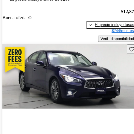
$12,8
Buena oferta
El precio incluye tasa
$244/mes es
Verif. disponibilidad
Gu