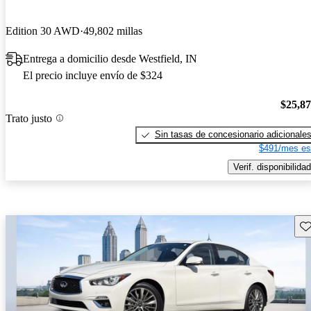
Edition 30 AWD
49,802 millas
Entrega a domicilio desde Westfield, IN
El precio incluye envío de $324
$25,8
Trato justo
Sin tasas de concesionario adicionale
$491/mes es
Verif. disponibilidad
Gu