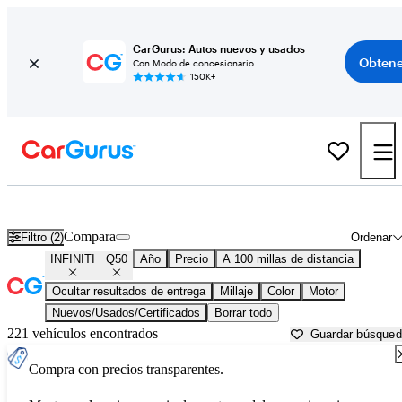
CarGurus: Autos nuevos y usados
Obtene
Con Modo de concesionario
150K+
INFINITI Q50 usados en venta cerca de
Abingdon, VA
Compara
Filtro (2)
Ordenar
INFINITI
Q50
Año
Precio
A 100 millas de distancia
Ocultar resultados de entrega
Millaje
Color
Motor
Nuevos/Usados/Certificados
Borrar todo
221 vehículos encontrados
Guardar búsque
Compra con precios transparentes.