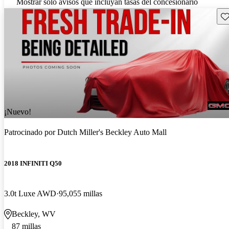
Mostrar solo avisos que incluyan tasas del concesionario
Gu
¡Nuevo!
Patrocinado por
Dutch Miller's Beckley Auto Mall
2018 INFINITI Q50
3.0t Luxe AWD
95,055 millas
Beckley, WV
87 millas