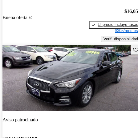
$16,0
Buena oferta
El precio incluye tasa
$305/mes es
Verif. disponibilidad
Gu
Aviso patrocinado