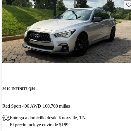
Gu
¡Nuevo!
2019 INFINITI Q50
Red Sport 400 AWD
100,708 millas
Entrega a domicilio desde Knoxville, TN
El precio incluye envío de $189