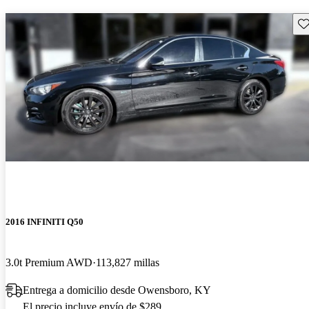
Gu
2016 INFINITI Q50
3.0t Premium AWD
113,827 millas
Entrega a domicilio desde Owensboro, KY
El precio incluye envío de $289