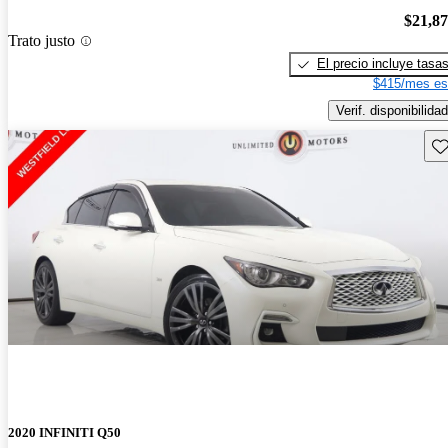
$21,8
Trato justo
El precio incluye tasa
$415/mes es
Verif. disponibilidad
Gu
2020 INFINITI Q50