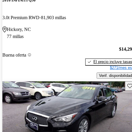
2016 INFINITI Q50
3.0t Premium RWD
81,903 millas
Hickory, NC
77 millas
$14,2
Buena oferta
El precio incluye tasa
$271/mes es
Verif. disponibilidad
Gu