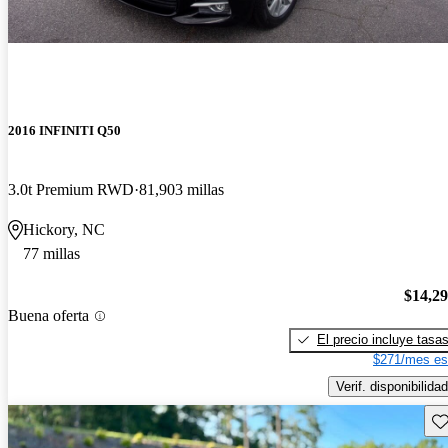
2016 INFINITI Q50
3.0t Premium RWD
81,903 millas
Hickory, NC
77 millas
$14,2
Buena oferta
El precio incluye tasa
$271/mes es
Verif. disponibilidad
Gu