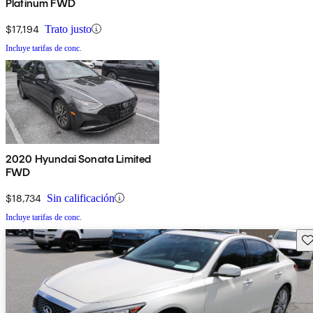
Platinum FWD
$17,194
Trato justo
Incluye tarifas de conc.
2020 Hyundai Sonata Limited
FWD
$18,734
Sin calificación
Incluye tarifas de conc.
Gu