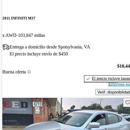
2011 INFINITI M37
x AWD
103,847 millas
Entrega a domicilio desde Spotsylvania, VA
El precio incluye envío de $450
$10,4
Buena oferta
El precio incluye tasa
$202/mes es
Verif. disponibilidad
Gu