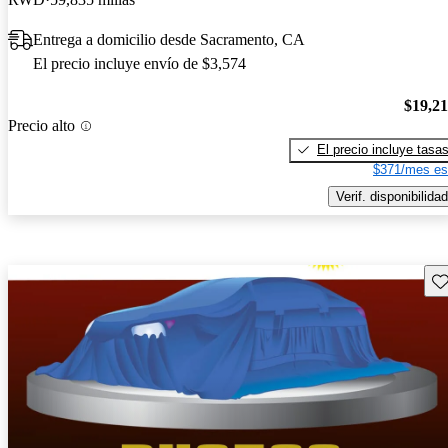
Entrega a domicilio desde Sacramento, CA
El precio incluye envío de $3,574
$19,2
Precio alto
El precio incluye tasa
$371/mes es
Verif. disponibilidad
Gu