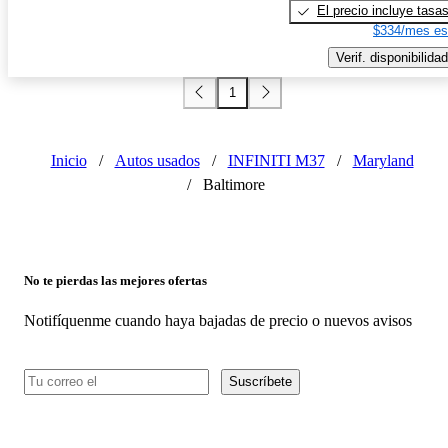
El precio incluye tasa
$334/mes es
Verif. disponibilidad
1
Inicio
/
Autos usados
/
INFINITI M37
/
Maryland
/
Baltimore
No te pierdas las mejores ofertas
Notifíquenme cuando haya bajadas de precio o nuevos avisos
Suscríbete