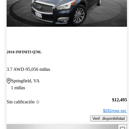
2016 INFINITI Q70L
3.7 AWD
95,056 millas
Springfield, VA
1 millas
$12,495
Sin calificación
$241/mes est.
Verif. disponibilidad
Guard