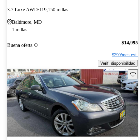
3.7 Luxe AWD
119,150 millas
Baltimore, MD
1 millas
$14,995
Buena oferta
$290/mes est.
Verif. disponibilidad
Guard