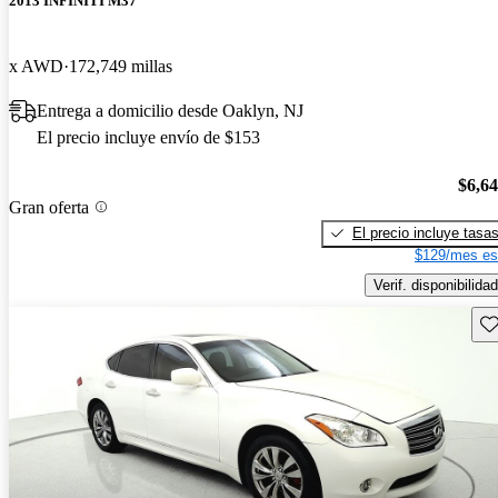
2013 INFINITI M37
x AWD
172,749 millas
Entrega a domicilio desde Oaklyn, NJ
El precio incluye envío de $153
$6,6
Gran oferta
El precio incluye tasa
$129/mes es
Verif. disponibilidad
Gu