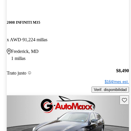
2008 INFINITI M35
x AWD
91,224 millas
Frederick, MD
1 millas
$8,490
Trato justo
$164/mes est.
Verif. disponibilidad
Guard