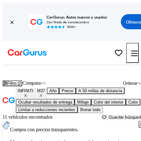
CarGurus: Autos nuevos y usados
Obtene
Con Modo de concesionario
150K+
INFINITI M37 usados en venta cerca de
Baltimore, MD
Compara
Filtro (2)
Ordenar
INFINITI
M37
Año
Precio
A 50 millas de distancia
Ocultar resultados de entrega
Millaje
Color del interior
Color
Limitar a reducciones recientes
Borrar todo
11 vehículos encontrados
Guardar búsque
Compra con precios transparentes.