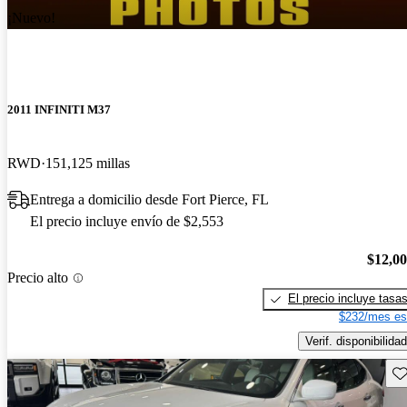
¡Nuevo!
2011 INFINITI M37
RWD
151,125 millas
Entrega a domicilio desde Fort Pierce, FL
El precio incluye envío de $2,553
$12,0
Precio alto
El precio incluye tasa
$232/mes es
Verif. disponibilidad
Gu