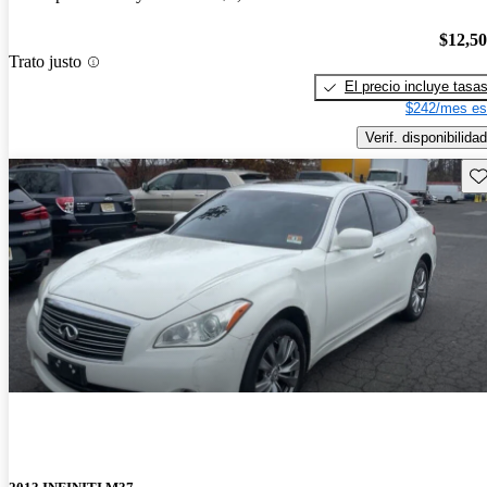
$12,5
Trato justo
El precio incluye tasa
$242/mes es
Verif. disponibilidad
Gu