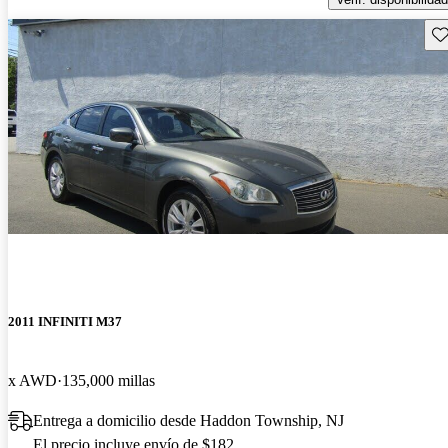
Gu
2011 INFINITI M37
x AWD
135,000 millas
Entrega a domicilio desde Haddon Township, NJ
El precio incluye envío de $182