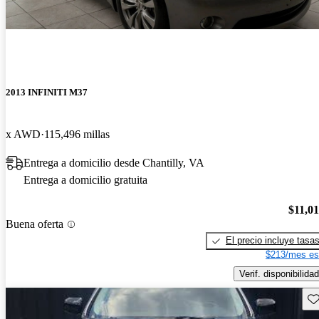
2013 INFINITI M37
x AWD
115,496 millas
Entrega a domicilio desde Chantilly, VA
Entrega a domicilio gratuita
$11,0
Buena oferta
El precio incluye tasa
$213/mes es
Verif. disponibilidad
Gu