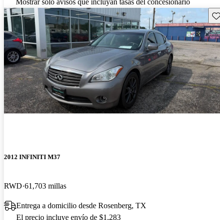
Mostrar solo avisos que incluyan tasas del concesionario
Gu
2012 INFINITI M37
RWD
61,703 millas
Entrega a domicilio desde Rosenberg, TX
El precio incluye envío de $1,283