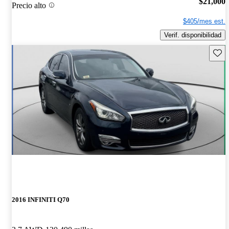
$21,000
Precio alto
$405/mes est.
Verif. disponibilidad
Guard
2016 INFINITI Q70