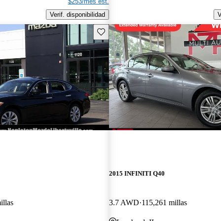
$253/mes est.
Verif. disponibilidad
V
Guarda este Aviso
2015 INFINITI Q40
illas
3.7 AWD
115,261 millas