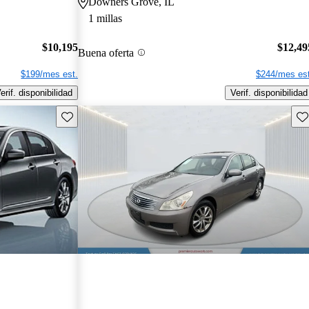
Downers Grove, IL
1 millas
$10,195
$12,49
Buena oferta
$199/mes est.
$244/mes est
erif. disponibilidad
Verif. disponibilidad
Guarda este Aviso
Gu