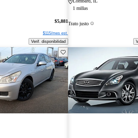
Lombard, IL
1 millas
$5,881
Trato justo
$115/mes est.
Verif. disponibilidad
V
Guarda este Aviso