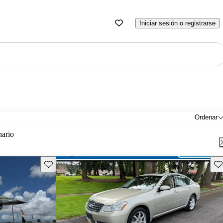
Iniciar sesión o registrarse
Ordenar
nario
Guarda este Aviso
Gu