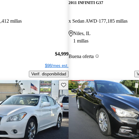
2011 INFINITI G37
,412 millas
x Sedan AWD
177,185 millas
Niles, IL
1 millas
$4,999
Buena oferta
$98/mes est.
Verif. disponibilidad
V
Guarda este Aviso