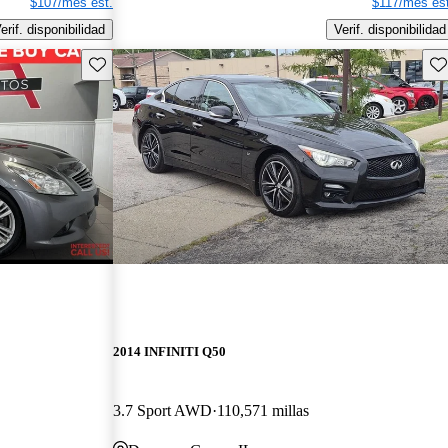
$107/mes est.
$117/mes est
erif. disponibilidad
Verif. disponibilidad
Guarda este Aviso
Gu
2014 INFINITI Q50
3.7 Sport AWD
110,571 millas