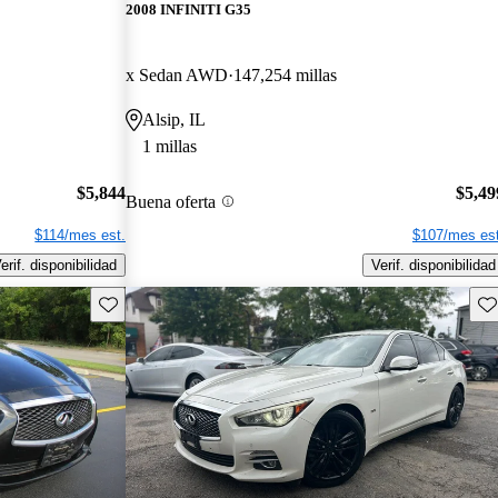
2008 INFINITI G35
x Sedan AWD
147,254 millas
Alsip, IL
1 millas
$5,844
$5,49
Buena oferta
$114/mes est.
$107/mes est
erif. disponibilidad
Verif. disponibilidad
Guarda este Aviso
Gu