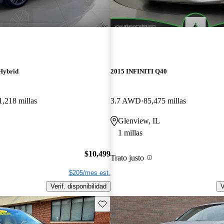
Hybrid
2015 INFINITI Q40
1,218 millas
3.7 AWD
85,475 millas
Glenview, IL
1 millas
$10,499
Trato justo
$205/mes est.
Verif. disponibilidad
V
Guarda este Aviso