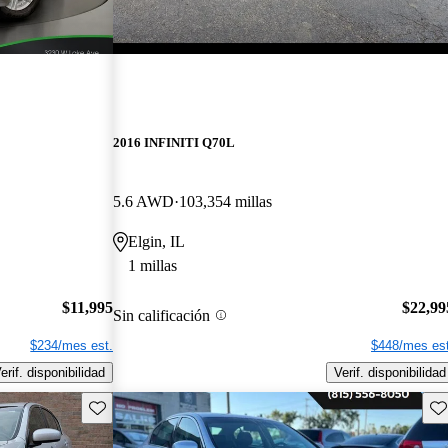
2016 INFINITI Q70L
5.6 AWD
103,354 millas
Elgin, IL
1 millas
$11,995
$22,99
Sin calificación
$234/mes est.
$448/mes est
erif. disponibilidad
Verif. disponibilidad
Guarda este Aviso
Gu