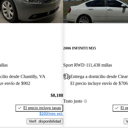
2006 INFINITI M35
illas
Sport RWD
111,438 millas
cilio desde Chantilly, VA
Entrega a domicilio desde Clea
uye envío de $902
El precio incluye envío de $706
$8,188
Trato justo
El precio incluye tasas
El p
$160/mes est.
Verif. disponibilidad
V