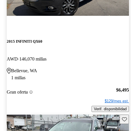
2015 INFINITI QX60
AWD
146,070 millas
Bellevue, WA
1 millas
$6,495
Gran oferta
$129/mes est.
Verif. disponibilidad
Guard