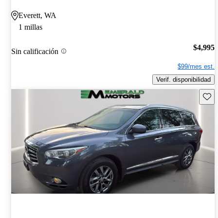
Everett, WA
1 millas
$4,995
Sin calificación
$99/mes est.
Verif. disponibilidad
Guard