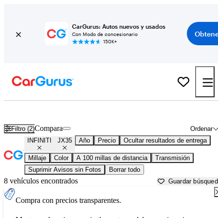
CarGurus: Autos nuevos y usados
Obtene
Con Modo de concesionario
150K+
INFINITI JX35 usados en venta cerca de
Bellingham, WA
Compara
Filtro (2)
Ordenar
INFINITI
JX35
Año
Precio
Ocultar resultados de entrega
Millaje
Color
A 100 millas de distancia
Transmisión
Suprimir Avisos sin Fotos
Borrar todo
8 vehículos encontrados
Guardar búsque
Compra con precios transparentes.