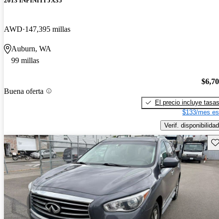
2013 INFINITI JX35
AWD
147,395 millas
Auburn, WA
99 millas
$6,7
Buena oferta
El precio incluye tasa
$133/mes es
Verif. disponibilidad
Gu