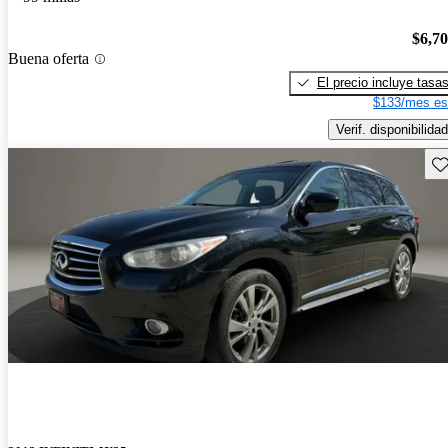
$6,7
Buena oferta
El precio incluye tasa
$133/mes es
Verif. disponibilidad
Gu