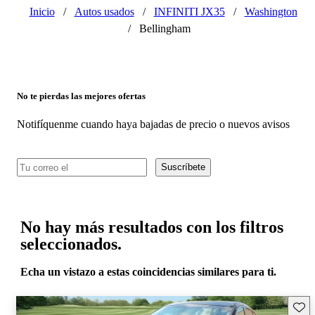
Inicio
/
Autos usados
/
INFINITI JX35
/
Washington
/
Bellingham
No te pierdas las mejores ofertas
Notifíquenme cuando haya bajadas de precio o nuevos avisos
Suscríbete
No hay más resultados con los filtros
seleccionados.
Echa un vistazo a estas coincidencias similares para ti.
Guard