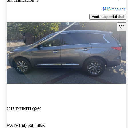
Sin calificación
$119/mes est.
Verif. disponibilidad
Guard
2015 INFINITI QX60
FWD
164,634 millas