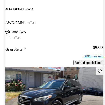
2013 INFINITI JX35
AWD
77,541 millas
Blaine, WA
1 millas
$9,898
Gran oferta
$196/mes est.
Verif. disponibilidad
Guard