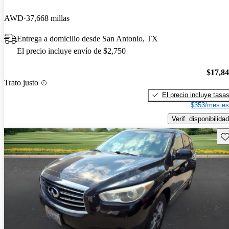
AWD
37,668 millas
Entrega a domicilio desde San Antonio, TX
El precio incluye envío de $2,750
$17,8
Trato justo
El precio incluye tasa
$353/mes es
Verif. disponibilidad
Gu