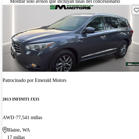
Mostrar solo avisos que incluyan tasas del concesionario
Gu
Patrocinado por
Emerald Motors
2013 INFINITI JX35
AWD
77,541 millas
Blaine, WA
17 millas