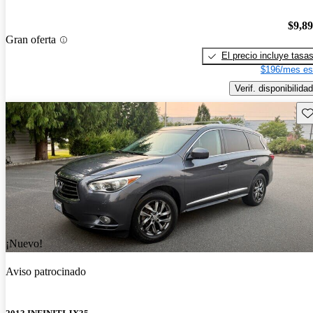
$9,8
Gran oferta
El precio incluye tasa
$196/mes es
Verif. disponibilidad
Gu
¡Nuevo!
Aviso patrocinado