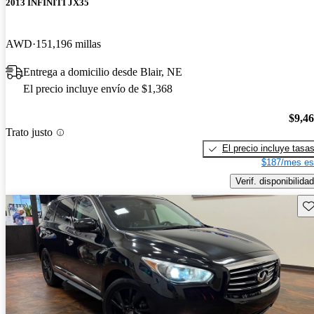
2013 INFINITI JX35
AWD
151,196 millas
Entrega a domicilio desde Blair, NE
El precio incluye envío de $1,368
$9,4
Trato justo
El precio incluye tasa
$187/mes es
Verif. disponibilidad
Gu