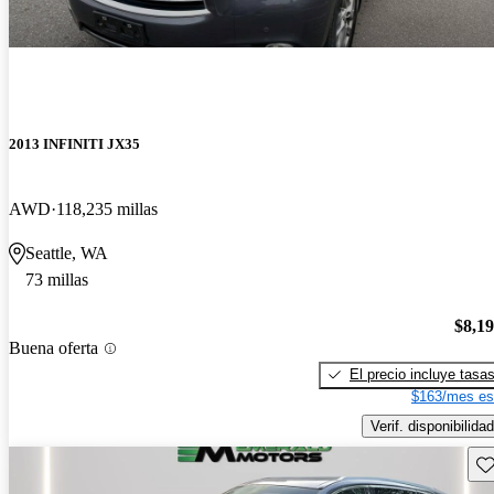
2013 INFINITI JX35
AWD
118,235 millas
Seattle, WA
73 millas
$8,1
Buena oferta
El precio incluye tasa
$163/mes es
Verif. disponibilidad
Gu