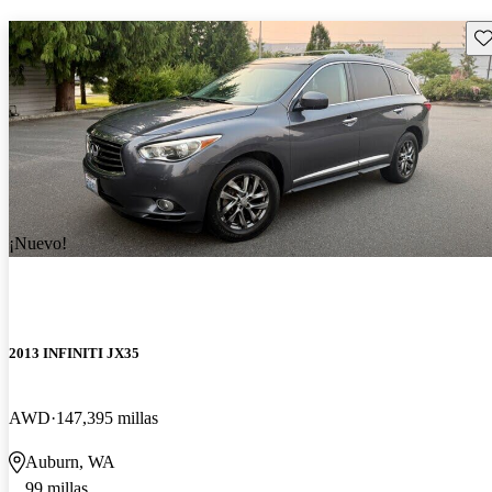
Gu
¡Nuevo!
2013 INFINITI JX35
AWD
147,395 millas
Auburn, WA
99 millas