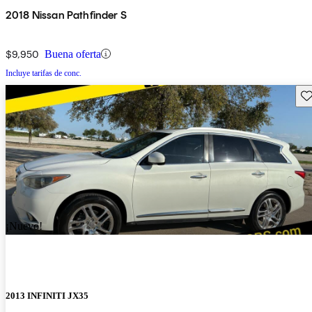
2018 Nissan Pathfinder S
$9,950
Buena oferta
Incluye tarifas de conc.
Gu
¡Nuevo!
2013 INFINITI JX35