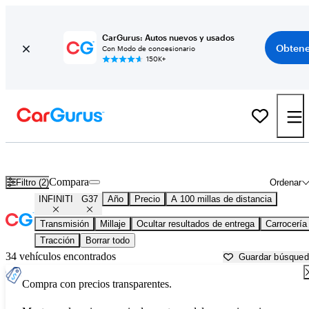
CarGurus: Autos nuevos y usados
Obtene
Con Modo de concesionario
150K+
INFINITI G37 usados en venta cerca de
Bellingham, WA
Compara
Filtro (2)
Ordenar
INFINITI
G37
Año
Precio
A 100 millas de distancia
Transmisión
Millaje
Ocultar resultados de entrega
Carrocería
Tracción
Borrar todo
34 vehículos encontrados
Guardar búsque
Compra con precios transparentes.