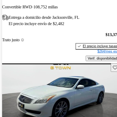
Convertible RWD
108,752 millas
Entrega a domicilio desde Jacksonville, FL
El precio incluye envío de $2,482
$13,3
Trato justo
El precio incluye tasa
$264/mes es
Verif. disponibilidad
Gu