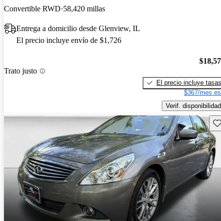
Convertible RWD
58,420 millas
Entrega a domicilio desde Glenview, IL
El precio incluye envío de $1,726
$18,5
Trato justo
El precio incluye tasa
$367/mes es
Verif. disponibilidad
Gu