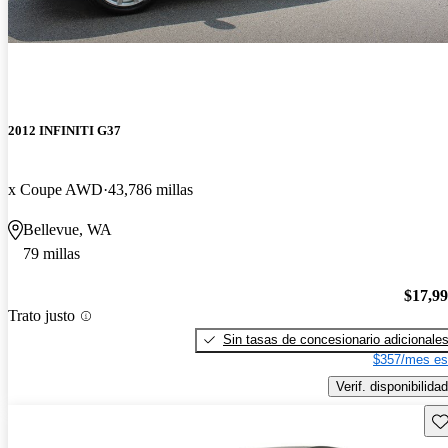
2012 INFINITI G37
x Coupe AWD
43,786 millas
Bellevue, WA
79 millas
$17,9
Trato justo
Sin tasas de concesionario adicionale
$357/mes es
Verif. disponibilidad
Gu