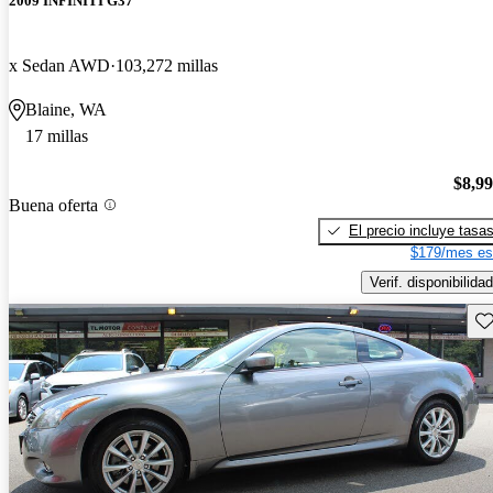
2009 INFINITI G37
x Sedan AWD
103,272 millas
Blaine, WA
17 millas
$8,9
Buena oferta
El precio incluye tasa
$179/mes es
Verif. disponibilidad
Gu