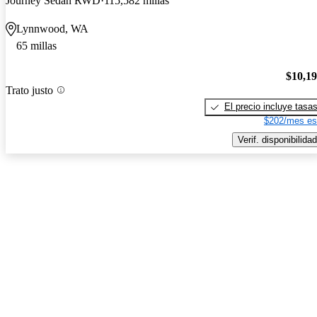
Journey Sedan RWD
115,582 millas
Lynnwood, WA
65 millas
$10,1
Trato justo
El precio incluye tasa
$202/mes es
Verif. disponibilidad