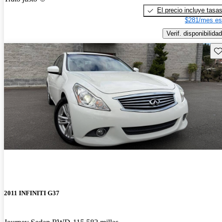
El precio incluye tasa
$281/mes es
Verif. disponibilidad
Gu
2011 INFINITI G37