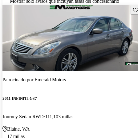
Mostrar solo avisos que incluyan tasas del concesionario
Gu
Patrocinado por
Emerald Motors
2011 INFINITI G37
Journey Sedan RWD
111,103 millas
Blaine, WA
17 millas