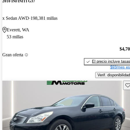
2010 INFINITI G37
x Sedan AWD
198,381 millas
Everett, WA
53 millas
$4,7
Gran oferta
El precio incluye tasa
$93/mes es
Verif. disponibilidad
Gu