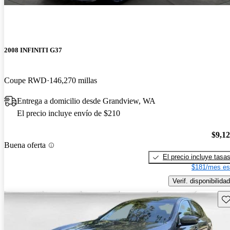
2008 INFINITI G37
Coupe RWD
146,270 millas
Entrega a domicilio desde Grandview, WA
El precio incluye envío de $210
$9,1
Buena oferta
El precio incluye tasa
$181/mes es
Verif. disponibilidad
Gu