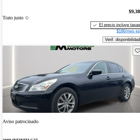
$9,3
Trato justo
El precio incluye tasa
$186/mes es
Verif. disponibilidad
Gu
Aviso patrocinado