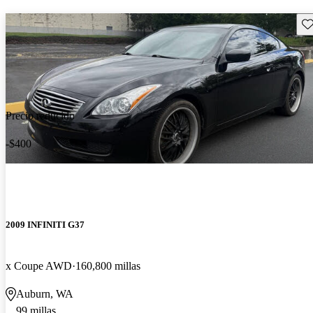
Gu
Precio reducido
-$400
2009 INFINITI G37
x Coupe AWD
160,800 millas
Auburn, WA
99 millas