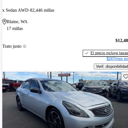
x Sedan AWD
82,446 millas
Blaine, WA
17 millas
$12,4
Trato justo
El precio incluye tasa
$247/mes es
Verif. disponibilidad
Gu