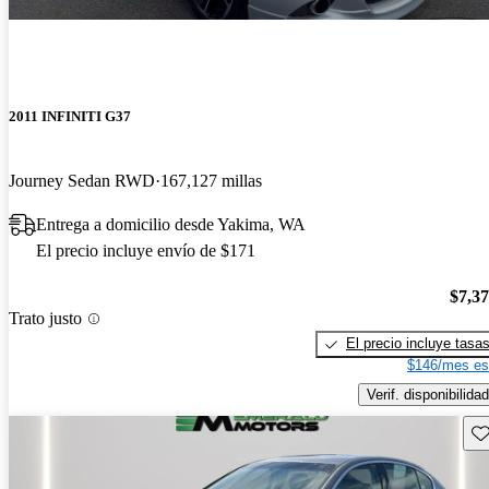
2011 INFINITI G37
Journey Sedan RWD
167,127 millas
Entrega a domicilio desde Yakima, WA
El precio incluye envío de $171
$7,3
Trato justo
El precio incluye tasa
$146/mes es
Verif. disponibilidad
Gu