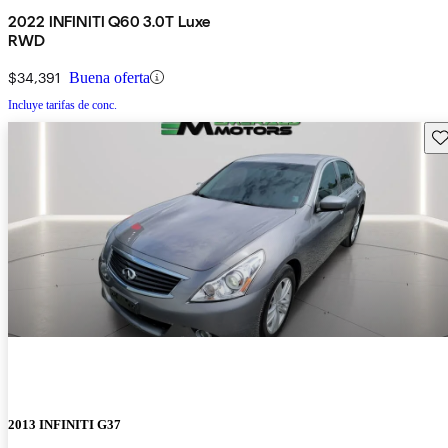
2022 INFINITI Q60 3.0T Luxe
RWD
$34,391
Buena oferta
Incluye tarifas de conc.
Gu
2013 INFINITI G37