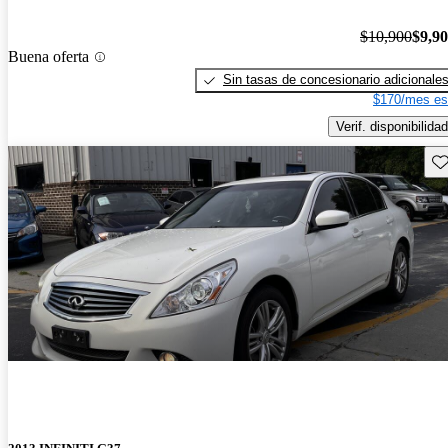
$10,900
$9,9
Buena oferta
Sin tasas de concesionario adicionale
$170/mes es
Verif. disponibilidad
Gu