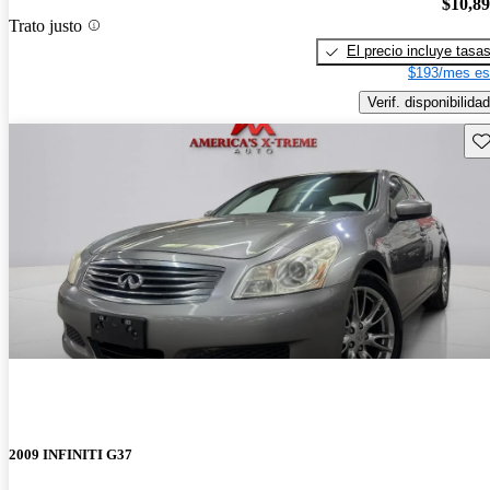
$10,8
Trato justo
El precio incluye tasa
$193/mes es
Verif. disponibilidad
Gu
2009 INFINITI G37