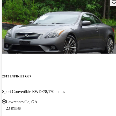
Gu
2013 INFINITI G37
Sport Convertible RWD
78,170 millas
Lawrenceville, GA
23 millas