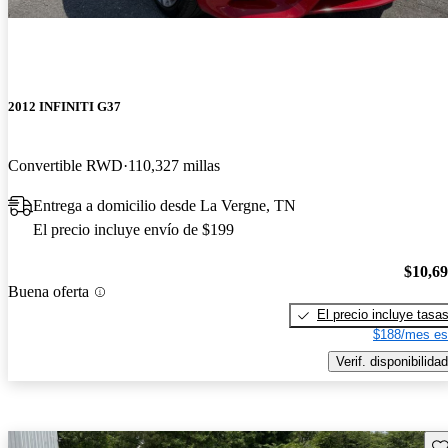
2012 INFINITI G37
Convertible RWD
110,327 millas
Entrega a domicilio desde La Vergne, TN
El precio incluye envío de $199
$10,6
Buena oferta
El precio incluye tasa
$188/mes es
Verif. disponibilidad
Gu