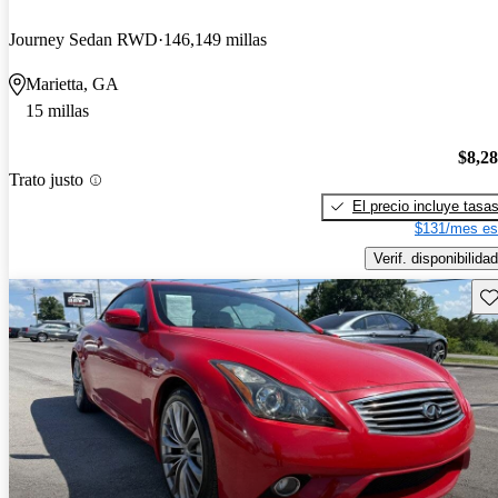
Journey Sedan RWD
146,149 millas
Marietta, GA
15 millas
$8,2
Trato justo
El precio incluye tasa
$131/mes es
Verif. disponibilidad
Gu