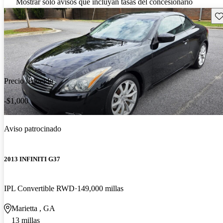
Mostrar solo avisos que incluyan tasas del concesionario
Gu
Precio reducido
-$1,000
Aviso patrocinado
2013 INFINITI G37
IPL Convertible RWD
149,000 millas
Marietta , GA
13 millas