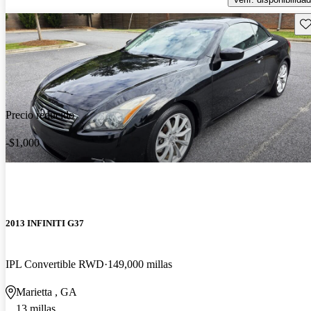
Gu
Precio reducido
-$1,000
2013 INFINITI G37
IPL Convertible RWD
149,000 millas
Marietta , GA
13 millas