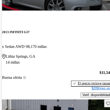
2013 INFINITI G37
x Sedan AWD
98,170 millas
Lithia Springs, GA
14 millas
$11,5
Buena oferta
El precio incluye tasa
$209/mes es
Verif. disponibilidad
Gu