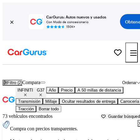
CarGurus: Autos nuevos y usados
Obtene
Con Modo de concesionario
150K+
INFINITI G37 usados en venta cerca de
Atlanta, GA
Compara
Filtro (2)
Ordenar
INFINITI
G37
Año
Precio
A 50 millas de distancia
Transmisión
Millaje
Ocultar resultados de entrega
Carrocería
Tracción
Borrar todo
73 vehículos encontrados
Guardar búsque
Compra con precios transparentes.