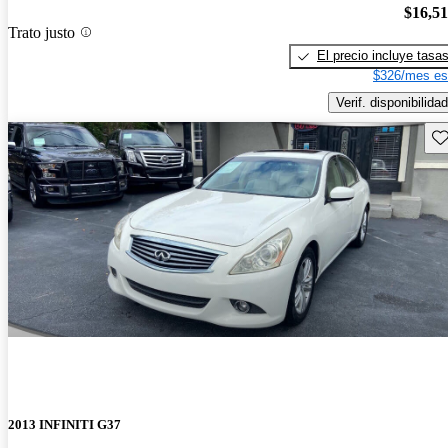
$16,5
Trato justo
El precio incluye tasa
$326/mes es
Verif. disponibilidad
Gu
2013 INFINITI G37