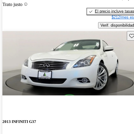
Trato justo
El precio incluye tasa
$212/mes es
Verif. disponibilidad
Gu
2013 INFINITI G37