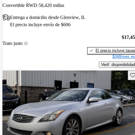
Convertible RWD
58,420 millas
Entrega a domicilio desde Glenview, IL
El precio incluye envío de $606
$17,4
Trato justo
El precio incluye tasa
$348/mes es
Verif. disponibilidad
Gu