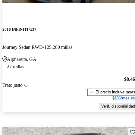
2010 INFINITI G37
Journey Sedan RWD
125,280 millas
Alpharetta, GA
27 millas
$8,4
Trato justo
El precio incluye tasa
$136/mes es
Verif. disponibilidad
Gu