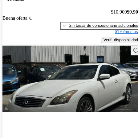
$10,900
$9,9
Buena oferta
Sin tasas de concesionario adicionale
$170/mes es
Verif. disponibilidad
Gu