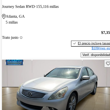
Journey Sedan RWD
155,116 millas
Atlanta, GA
5 millas
$7,3
Trato justo
El precio incluye tasa
$109/mes es
Verif. disponibilidad
Gu