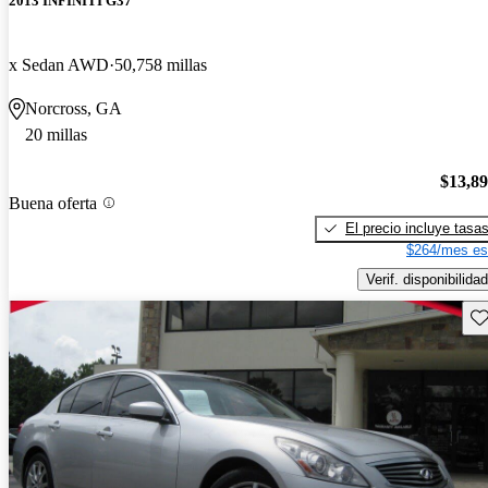
2013 INFINITI G37
x Sedan AWD
50,758 millas
Norcross, GA
20 millas
$13,8
Buena oferta
El precio incluye tasa
$264/mes es
Verif. disponibilidad
Gu