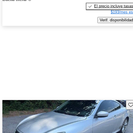
El precio incluye tasa
$193/mes es
Verif. disponibilidad
Gu