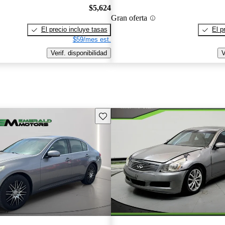
$5,624
Gran oferta
El precio incluye tasas
El p
$59/mes est.
Verif. disponibilidad
V
Guarda este Aviso