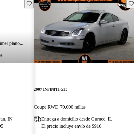
Guarda este Aviso
Gu
imer plano...
te
2007 INFINITI G35
Coupe RWD
70,000 millas
van, IN
Entrega a domicilio desde Gurnee, IL
95
El precio incluye envío de $916