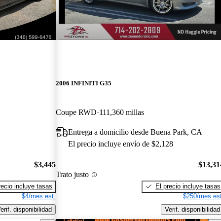
2006 INFINITI G35
Coupe RWD
111,360 millas
Entrega a domicilio desde Buena Park, CA
El precio incluye envío de $2,128
$3,445
$13,31
Trato justo
recio incluye tasas
El precio incluye tasas
$4/mes est.
$250/mes est
erif. disponibilidad
Verif. disponibilidad