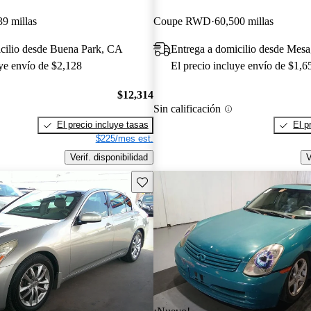
39 millas
Coupe RWD
60,500 millas
icilio desde Buena Park, CA
Entrega a domicilio desde Mes
uye envío de $2,128
El precio incluye envío de $1,6
$12,314
Sin calificación
El precio incluye tasas
El p
$225/mes est.
Verif. disponibilidad
V
Guarda este Aviso