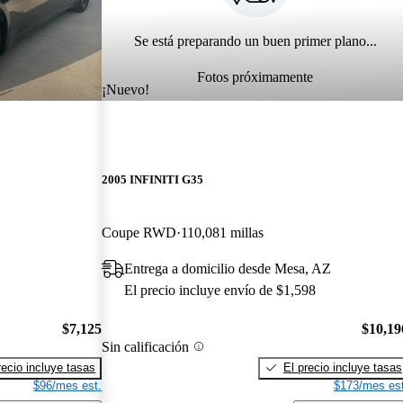
Se está preparando un buen primer plano...
Fotos próximamente
¡Nuevo!
2005 INFINITI G35
Coupe RWD
110,081 millas
Entrega a domicilio desde Mesa, AZ
El precio incluye envío de $1,598
$7,125
$10,19
Sin calificación
recio incluye tasas
El precio incluye tasas
$96/mes est.
$173/mes est