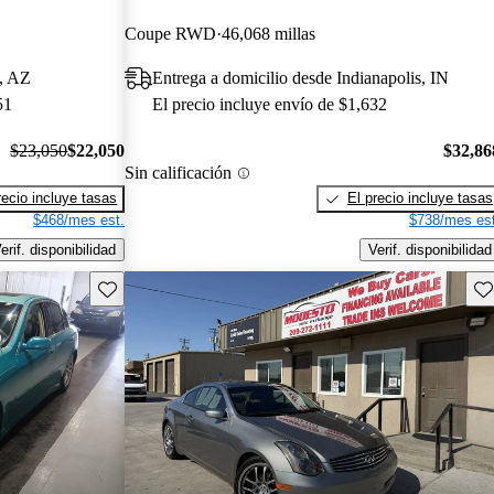
Coupe RWD
46,068 millas
a, AZ
Entrega a domicilio desde Indianapolis, IN
51
El precio incluye envío de $1,632
$23,050
$22,050
$32,86
Sin calificación
recio incluye tasas
El precio incluye tasas
$468/mes est.
$738/mes est
erif. disponibilidad
Verif. disponibilidad
Guarda este Aviso
Gu