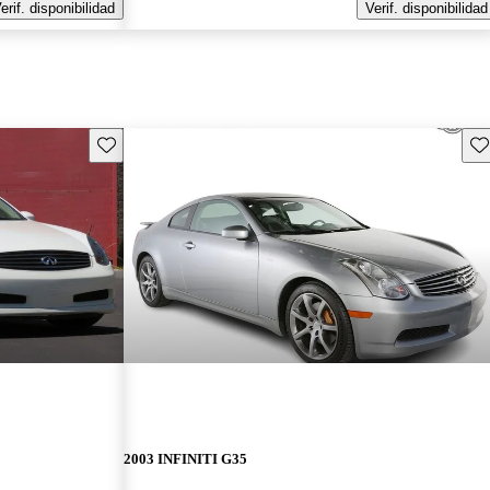
erif. disponibilidad
Verif. disponibilidad
Guarda este Aviso
Gu
2003 INFINITI G35