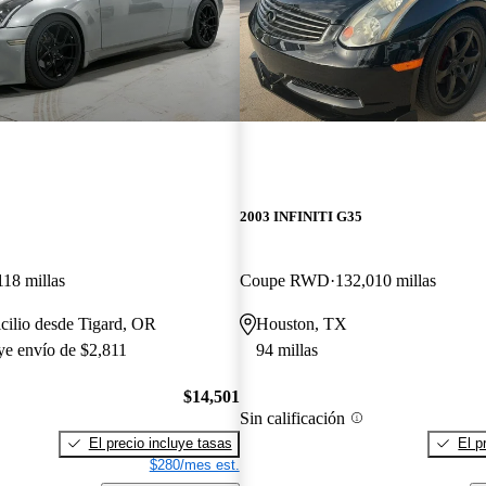
2003 INFINITI G35
118 millas
Coupe RWD
132,010 millas
cilio desde Tigard, OR
Houston, TX
uye envío de $2,811
94 millas
$14,501
Sin calificación
El precio incluye tasas
El p
$280/mes est.