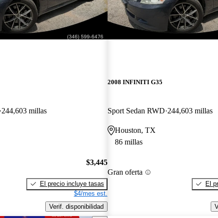
¡Nuevo!
2008 INFINITI G35
244,603 millas
Sport Sedan RWD
244,603 millas
Houston, TX
86 millas
$3,445
Gran oferta
El precio incluye tasas
El p
$4/mes est.
Verif. disponibilidad
V