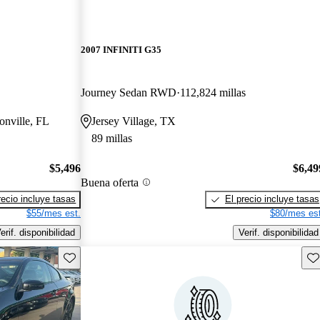
2007 INFINITI G35
Journey Sedan RWD
112,824 millas
onville, FL
Jersey Village, TX
89 millas
$5,496
$6,49
Buena oferta
recio incluye tasas
El precio incluye tasas
$55/mes est.
$80/mes est
erif. disponibilidad
Verif. disponibilidad
Guarda este Aviso
Gu