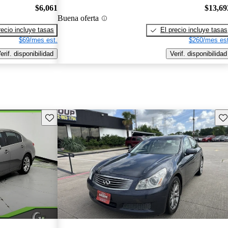
$6,061
$13,69
Buena oferta
recio incluye tasas
El precio incluye tasas
$69/mes est.
$260/mes est
erif. disponibilidad
Verif. disponibilidad
Guarda este Aviso
Gu