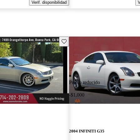
Verif. disponibilidad
V
Guarda este Aviso
Precio reducido
-$1,000
2004 INFINITI G35