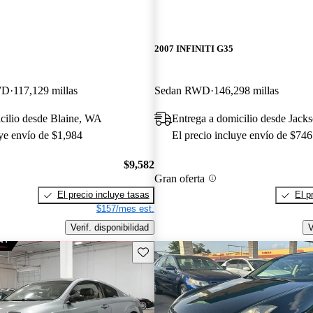
2007 INFINITI G35
WD
117,129 millas
Sedan RWD
146,298 millas
cilio desde Blaine, WA
Entrega a domicilio desde Jacks
uye envío de $1,984
El precio incluye envío de $746
$9,582
Gran oferta
El precio incluye tasas
El p
$157/mes est.
Verif. disponibilidad
V
Guarda este Aviso