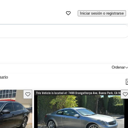
Iniciar sesión o registrarse
Ordenar
nario
Guarda este Aviso
Gu