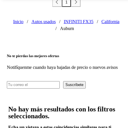
1
Inicio
/
Autos usados
/
INFINITI FX35
/
California
/
Auburn
No te pierdas las mejores ofertas
Notifíquenme cuando haya bajadas de precio o nuevos avisos
Suscríbete
No hay más resultados con los filtros
seleccionados.
Echa un vistazo a estas coincidencias similares para ti.