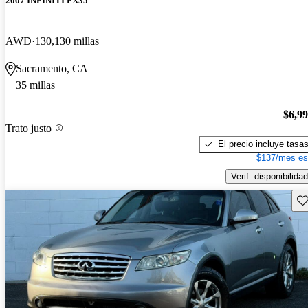
2007 INFINITI FX35
AWD
130,130 millas
Sacramento, CA
35 millas
$6,9
Trato justo
El precio incluye tasa
$137/mes es
Verif. disponibilidad
Gu