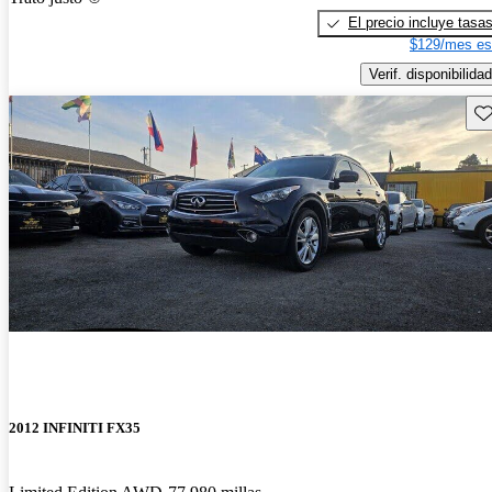
El precio incluye tasa
$129/mes es
Verif. disponibilidad
Gu
2012 INFINITI FX35