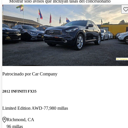
Mostrar solo avisos que incluyan tasas del concesionario
Gu
Patrocinado por
Car Company
2012 INFINITI FX35
Limited Edition AWD
77,980 millas
Richmond, CA
96 millas