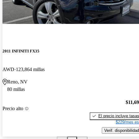
2011 INFINITI FX35
AWD
123,864 millas
Reno, NV
80 millas
$11,6
Precio alto
El precio incluye tasa
$229/mes es
Verif. disponibilidad