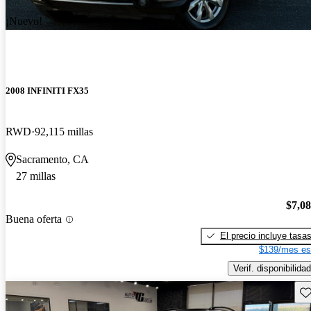
¡Nuevo!
2008 INFINITI FX35
RWD
92,115 millas
Sacramento, CA
27 millas
$7,0
Buena oferta
El precio incluye tasa
$139/mes es
Verif. disponibilidad
Gu