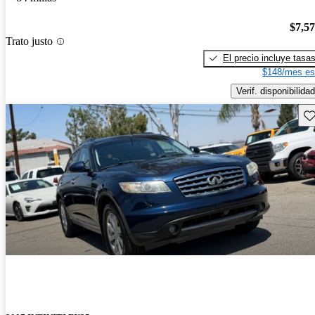
$7,5
Trato justo
El precio incluye tasa
$148/mes es
Verif. disponibilidad
Gu