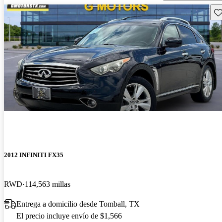
Gu
2012 INFINITI FX35
RWD
114,563 millas
Entrega a domicilio desde Tomball, TX
El precio incluye envío de $1,566