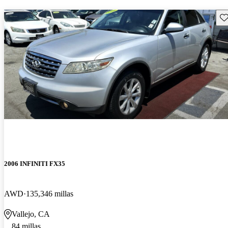
Gu
2006 INFINITI FX35
AWD
135,346 millas
Vallejo, CA
84 millas