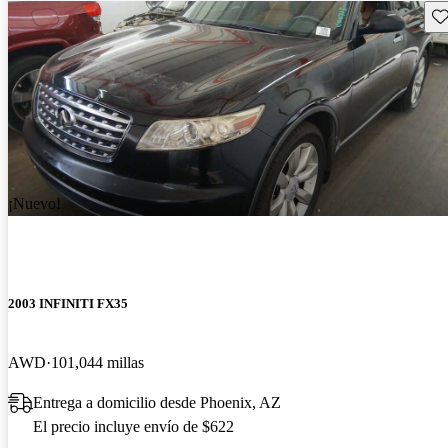
Gu
¡Nuevo!
2003 INFINITI FX35
AWD
101,044 millas
Entrega a domicilio desde Phoenix, AZ
El precio incluye envío de $622