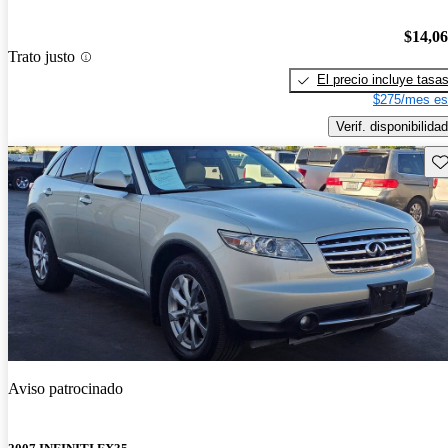
$14,0
Trato justo
El precio incluye tasa
$275/mes es
Verif. disponibilidad
Gu
Aviso patrocinado