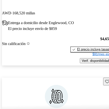
AWD
168,520 millas
Entrega a domicilio desde Englewood, CO
El precio incluye envío de $859
$4,6
Sin calificación
El precio incluye tasa
$91/mes es
Verif. disponibilidad
Gu