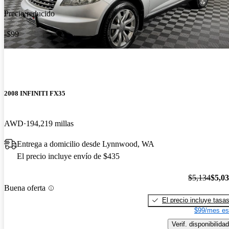
Precio reducido
-$99
2008 INFINITI FX35
AWD
194,219 millas
Entrega a domicilio desde Lynnwood, WA
El precio incluye envío de $435
$5,134
$5,0
Buena oferta
El precio incluye tasa
$99/mes es
Verif. disponibilidad