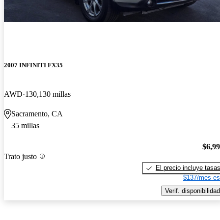
2007 INFINITI FX35
AWD
130,130 millas
Sacramento, CA
35 millas
$6,9
Trato justo
El precio incluye tasa
$137/mes es
Verif. disponibilidad