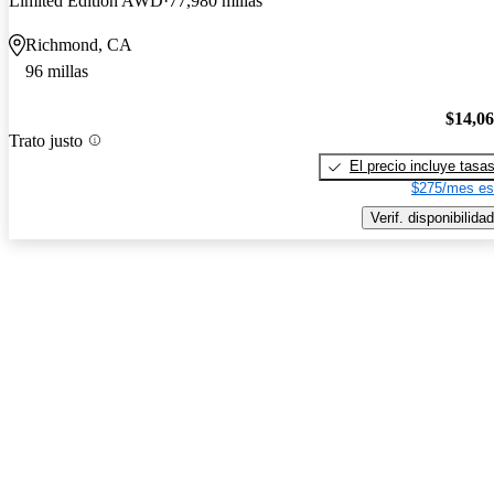
Limited Edition AWD
77,980 millas
Richmond, CA
96 millas
$14,0
Trato justo
El precio incluye tasa
$275/mes es
Verif. disponibilidad