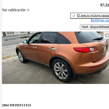
$7,3
Sin calificación
El precio incluye tasa
$143/mes es
Verif. disponibilidad
Gu
2004 INFINITI FX35