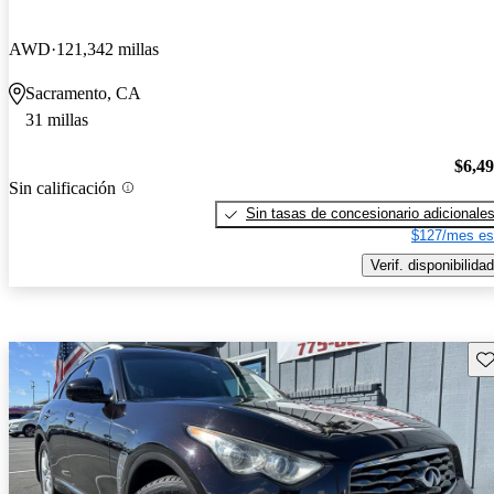
AWD
121,342 millas
Sacramento, CA
31 millas
$6,4
Sin calificación
Sin tasas de concesionario adicionale
$127/mes es
Verif. disponibilidad
Gu