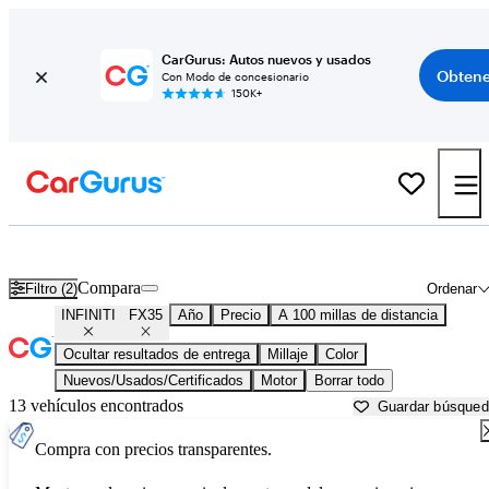
CarGurus: Autos nuevos y usados
Obtene
Con Modo de concesionario
150K+
INFINITI FX35 usados en venta cerca de
Auburn, CA
Compara
Filtro (2)
Ordenar
INFINITI
FX35
Año
Precio
A 100 millas de distancia
Ocultar resultados de entrega
Millaje
Color
Nuevos/Usados/Certificados
Motor
Borrar todo
13 vehículos encontrados
Guardar búsque
Compra con precios transparentes.