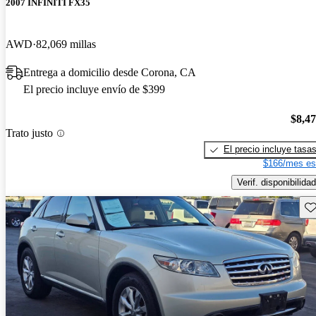
2007 INFINITI FX35
AWD
82,069 millas
Entrega a domicilio desde Corona, CA
El precio incluye envío de $399
$8,4
Trato justo
El precio incluye tasa
$166/mes es
Verif. disponibilidad
Gu