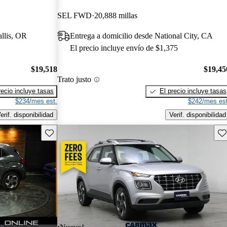
SEL FWD
20,888 millas
allis, OR
Entrega a domicilio desde National City, CA
El precio incluye envío de $1,375
$19,518
$19,45
Trato justo
recio incluye tasas
El precio incluye tasas
$234/mes est.
$242/mes est
erif. disponibilidad
Verif. disponibilidad
Guarda este Aviso
Gu