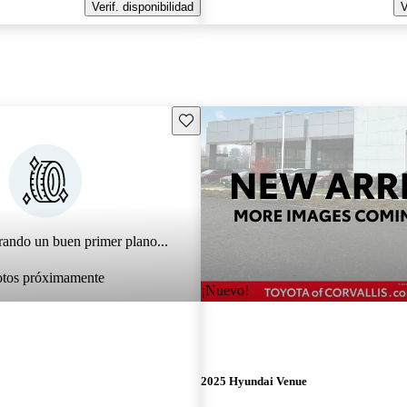
Verif. disponibilidad
V
Guarda este Aviso
rando un buen primer plano...
otos próximamente
¡Nuevo!
2025 Hyundai Venue