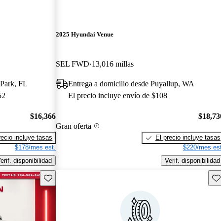
2025 Hyundai Venue
SEL FWD
13,016 millas
 Park, FL
Entrega a domicilio desde Puyallup, WA
52
El precio incluye envío de $108
$16,366
$18,73
Gran oferta
recio incluye tasas
El precio incluye tasas
$178/mes est.
$220/mes est
erif. disponibilidad
Verif. disponibilidad
Guarda este Aviso
Gu