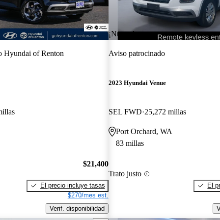
¡Nuevo!
 Hyundai of Renton
Aviso patrocinado
2023 Hyundai Venue
illas
SEL FWD
25,272 millas
Port Orchard, WA
83 millas
$21,400
Trato justo
El precio incluye tasas
El p
$270/mes est.
Verif. disponibilidad
V