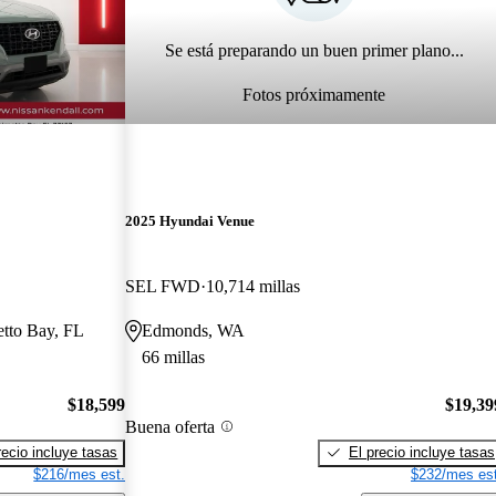
Se está preparando un buen primer plano...
Fotos próximamente
2025 Hyundai Venue
SEL FWD
10,714 millas
etto Bay, FL
Edmonds, WA
66 millas
$18,599
$19,39
Buena oferta
recio incluye tasas
El precio incluye tasas
$216/mes est.
$232/mes est