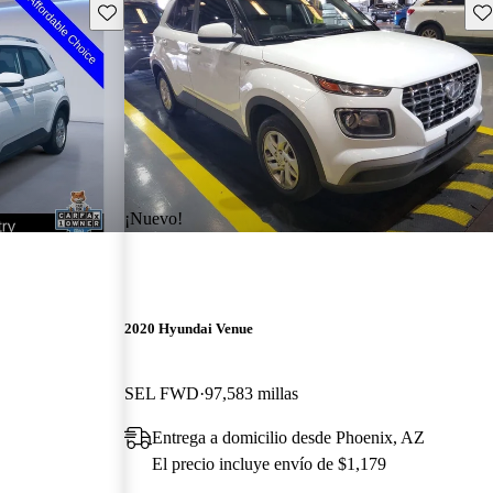
Guarda este Aviso
Gu
¡Nuevo!
2020 Hyundai Venue
SEL FWD
97,583 millas
Entrega a domicilio desde Phoenix, AZ
El precio incluye envío de $1,179