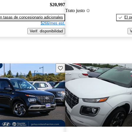
$20,997
Trato justo
n tasas de concesionario adicionales
El p
$266/mes est.
Verif. disponibilidad
V
Guarda este Aviso