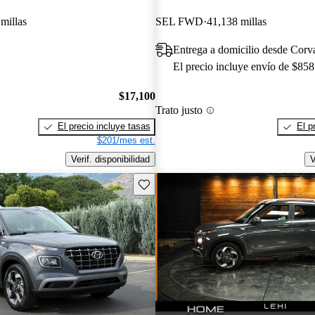
millas
SEL FWD
41,138 millas
Entrega a domicilio desde Corv
El precio incluye envío de $858
$17,100
Trato justo
El precio incluye tasas
El p
$201/mes est.
Verif. disponibilidad
V
Guarda este Aviso