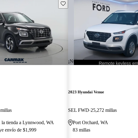
Guarda este Aviso
¡Nuevo!
2023 Hyundai Venue
millas
SEL FWD
25,272 millas
a la tienda a Lynnwood, WA
Port Orchard, WA
uye envío de $1,999
83 millas