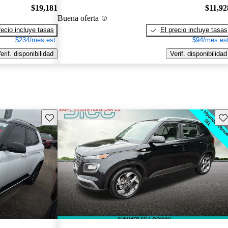
$19,181
$11,92
Buena oferta
recio incluye tasas
El precio incluye tasas
$234/mes est.
$94/mes est
erif. disponibilidad
Verif. disponibilidad
Guarda este Aviso
Gu