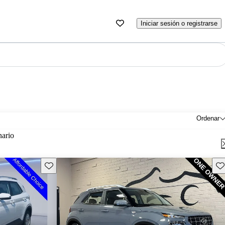
Iniciar sesión o registrarse
Ordenar
nario
Guarda este Aviso
Gu