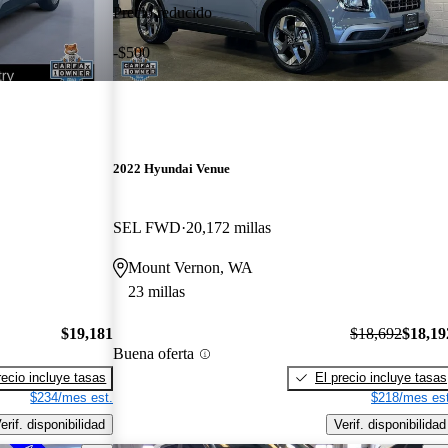
Precio reducido
-$500
2022 Hyundai Venue
SEL FWD
20,172 millas
Mount Vernon, WA
23 millas
$19,181
$18,692
$18,19
Buena oferta
recio incluye tasas
El precio incluye tasas
$234/mes est.
$218/mes est
erif. disponibilidad
Verif. disponibilidad