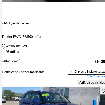
2020 Hyundai Venue
Denim FWD
56,560 millas
Waukesha, WI
86 millas
Trato justo
$16,8
El precio incluye tasa
Certificados por el fabricante
$325/mes es
Verif. disponibilidad
Gu