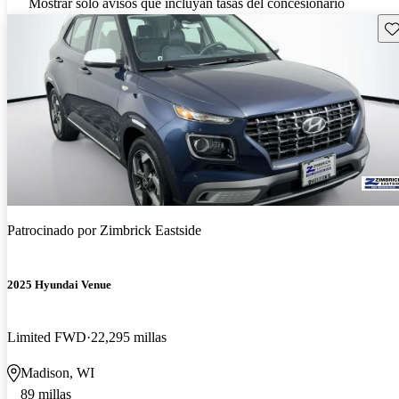
Mostrar solo avisos que incluyan tasas del concesionario
Gu
Patrocinado por
Zimbrick Eastside
2025 Hyundai Venue
Limited FWD
22,295 millas
Madison, WI
89 millas