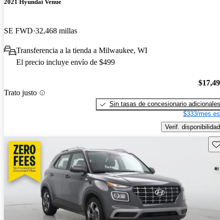
2021 Hyundai Venue
SE FWD
32,468 millas
Transferencia a la tienda a Milwaukee, WI
El precio incluye envío de $499
$17,4
Trato justo
Sin tasas de concesionario adicionale
$333/mes es
Verif. disponibilidad
Gu