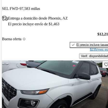
SEL FWD
97,583 millas
Entrega a domicilio desde Phoenix, AZ
El precio incluye envío de $1,463
$12,2
Buena oferta
El precio incluye tasa
$235/mes es
Verif. disponibilidad
Gu