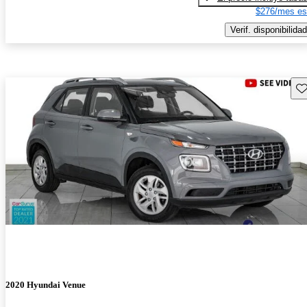
$276/mes es
Verif. disponibilidad
Gu
2020 Hyundai Venue