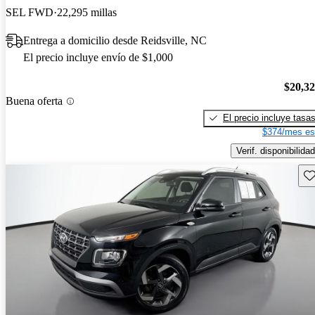
SEL FWD
22,295 millas
Entrega a domicilio desde Reidsville, NC
El precio incluye envío de $1,000
$20,3
Buena oferta
El precio incluye tasa
$374/mes es
Verif. disponibilidad
Gu