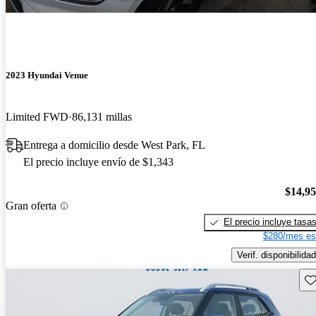
2023 Hyundai Venue
Limited FWD
86,131 millas
Entrega a domicilio desde West Park, FL
El precio incluye envío de $1,343
$14,9
Gran oferta
El precio incluye tasa
$280/mes es
Verif. disponibilidad
Gu