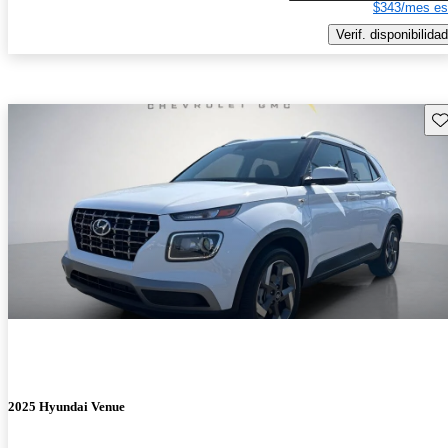
$343/mes es
Verif. disponibilidad
Gu
2025 Hyundai Venue