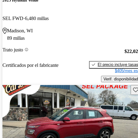
2025 Hyundai Venue
SEL FWD
6,480 millas
Madison, WI
89 millas
Trato justo
$22,0
El precio incluye tasa
Certificados por el fabricante
$405/mes es
Verif. disponibilidad
Gu