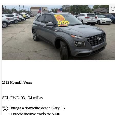
Gu
2022 Hyundai Venue
SEL FWD
93,194 millas
Entrega a domicilio desde Gary, IN
El precio incluye envío de $400