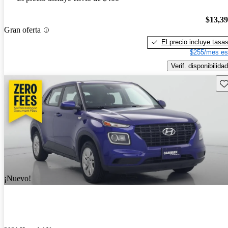
$13,3
Gran oferta
El precio incluye tasa
$255/mes es
Verif. disponibilidad
Gu
¡Nuevo!