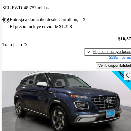
SEL FWD
48,753 millas
Entrega a domicilio desde Carrollton, TX
El precio incluye envío de $1,358
$16,5
Trato justo
El precio incluye tasa
$319/mes es
Verif. disponibilidad
Gu