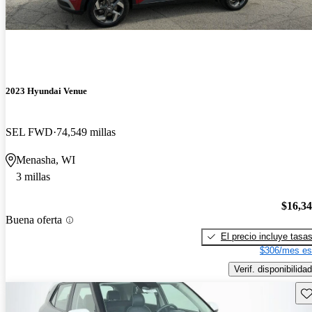
2023 Hyundai Venue
SEL FWD
74,549 millas
Menasha, WI
3 millas
$16,3
Buena oferta
El precio incluye tasa
$306/mes es
Verif. disponibilidad
Gu