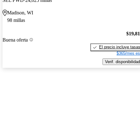
SEL FWD
24,025 millas
Madison, WI
98 millas
$19,8
Buena oferta
El precio incluye tasa
$365/mes es
Verif. disponibilidad