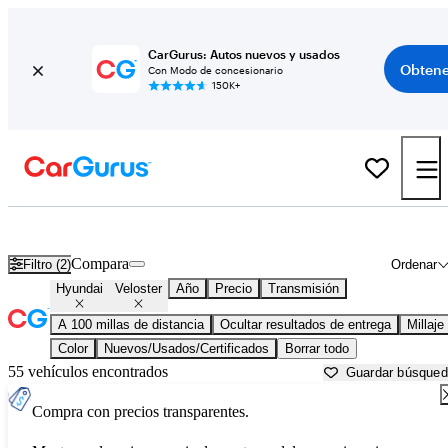
CarGurus: Autos nuevos y usados
Obtene
Con Modo de concesionario
150K+
Hyundai Veloster usados en venta cerca de
Auburn, ME
Compara
Filtro (2)
Ordenar
Hyundai
Veloster
Año
Precio
Transmisión
A 100 millas de distancia
Ocultar resultados de entrega
Millaje
Color
Nuevos/Usados/Certificados
Borrar todo
55 vehículos encontrados
Guardar búsque
Compra con precios transparentes.