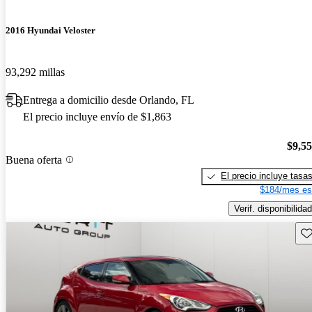
2016 Hyundai Veloster
93,292 millas
Entrega a domicilio desde Orlando, FL
El precio incluye envío de $1,863
$9,5
Buena oferta
El precio incluye tasa
$184/mes es
Verif. disponibilidad
Gu