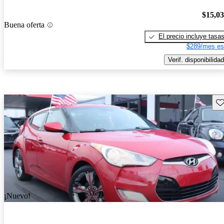
$15,0
Buena oferta
El precio incluye tasa
$289/mes es
Verif. disponibilidad
Gu
¡Nuevo!