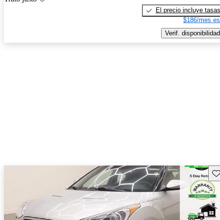
El precio incluye tasa
$186/mes es
Verif. disponibilidad
Gu