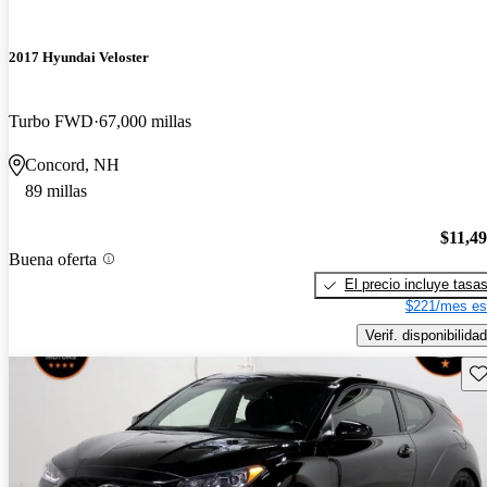
2017 Hyundai Veloster
Turbo FWD
67,000 millas
Concord, NH
89 millas
$11,4
Buena oferta
El precio incluye tasa
$221/mes es
Verif. disponibilidad
Gu