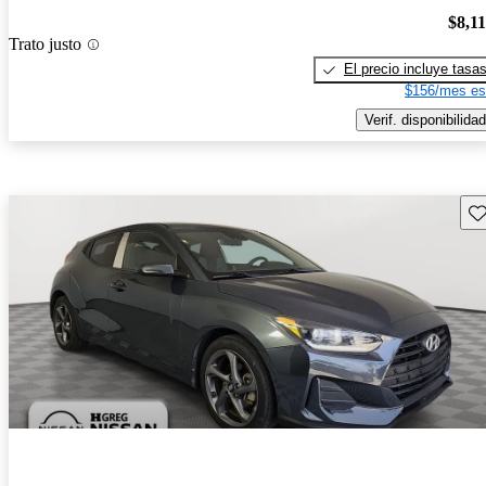
$8,1
Trato justo
El precio incluye tasa
$156/mes es
Verif. disponibilidad
Gu