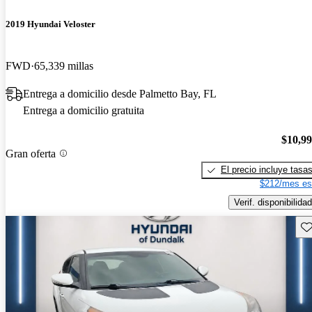
2019 Hyundai Veloster
FWD
65,339 millas
Entrega a domicilio desde Palmetto Bay, FL
Entrega a domicilio gratuita
$10,9
Gran oferta
El precio incluye tasa
$212/mes es
Verif. disponibilidad
Gu