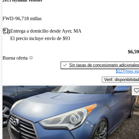
2013 Hyundai Veloster
FWD
96,718 millas
Entrega a domicilio desde Ayer, MA
El precio incluye envío de $93
$6,5
Buena oferta
Sin tasas de concesionario adicionale
$127/mes es
Verif. disponibilidad
Gu