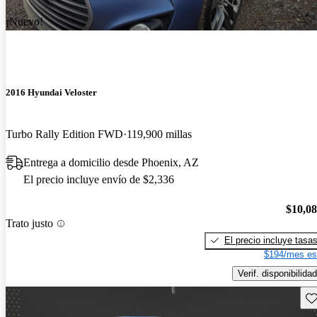
¡Nuevo!
2016 Hyundai Veloster
Turbo Rally Edition FWD
119,900 millas
Entrega a domicilio desde Phoenix, AZ
El precio incluye envío de $2,336
$10,0
Trato justo
El precio incluye tasa
$194/mes es
Verif. disponibilidad
Gu