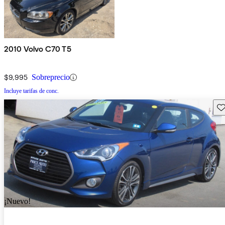
2010 Volvo C70 T5
$9,995
Sobreprecio
Incluye tarifas de conc.
Gu
¡Nuevo!