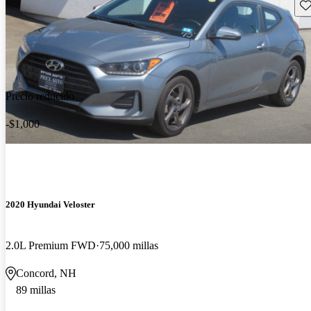
Gu
Precio reducido
-$1,000
2020 Hyundai Veloster
2.0L Premium FWD
75,000 millas
Concord, NH
89 millas