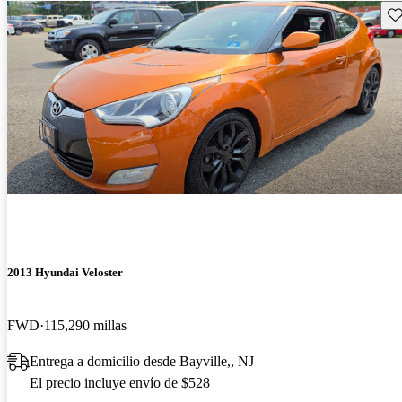
Gu
2013 Hyundai Veloster
FWD
115,290 millas
Entrega a domicilio desde Bayville,, NJ
El precio incluye envío de $528