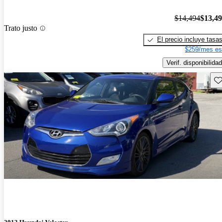
$14,494
$13,4
Trato justo
El precio incluye tasa
$259/mes es
Verif. disponibilidad
Gu