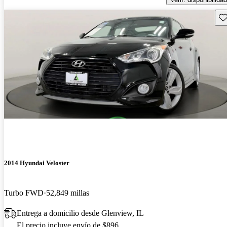
Gu
2014 Hyundai Veloster
Turbo FWD
52,849 millas
Entrega a domicilio desde Glenview, IL
El precio incluye envío de $896