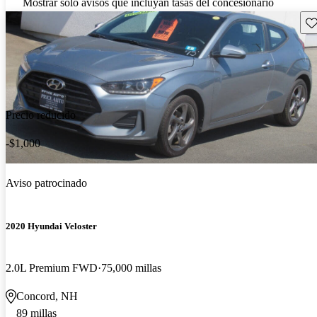
Mostrar solo avisos que incluyan tasas del concesionario
Gu
Precio reducido
-$1,000
Aviso patrocinado
2020 Hyundai Veloster
2.0L Premium FWD
75,000 millas
Concord, NH
89 millas