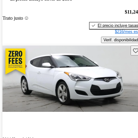
$11,2
Trato justo
El precio incluye tasa
$216/mes es
Verif. disponibilidad
Gu