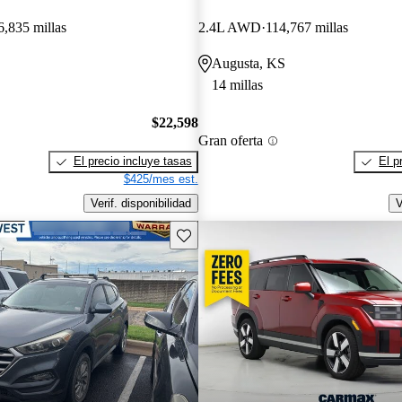
6,835 millas
2.4L AWD
114,767 millas
Augusta, KS
14 millas
$22,598
Gran oferta
El precio incluye tasas
El p
$425/mes est.
Verif. disponibilidad
V
Guarda este Aviso