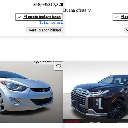
$18,995
$17,320
Buena oferta
El precio incluye tasas
El p
$312/mes est.
Verif. disponibilidad
V
Guarda este Aviso