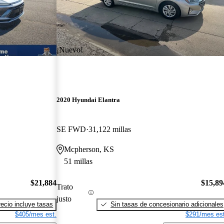
¡Nuevo!
2020 Hyundai Elantra
SE FWD
31,122 millas
Mcpherson, KS
51 millas
$21,884
$15,89
Trato
justo
recio incluye tasas
Sin tasas de concesionario adicionales
$405/mes est.
$291/mes est