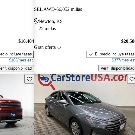
SEL AWD
66,052 millas
Newton, KS
25 millas
$10,404
$20,58
Gran oferta
recio incluye tasas
El precio incluye tasas
$165/mes est.
$377/mes est
erif. disponibilidad
Verif. disponibilidad
Guarda este Aviso
Gu