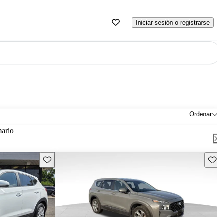
Iniciar sesión o registrarse
Ordenar
nario
Guarda este Aviso
Gu