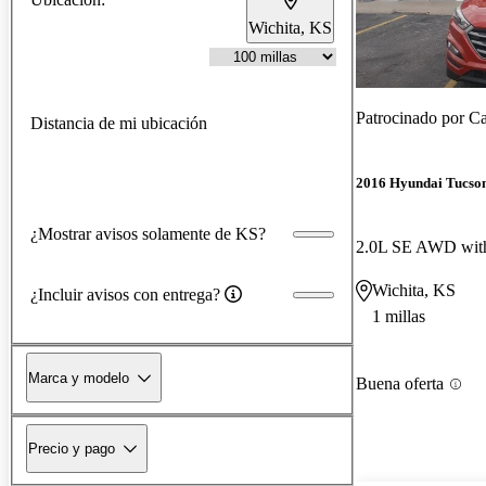
Wichita, KS
Patrocinado por
Ca
Distancia de mi ubicación
2016 Hyundai Tucso
¿Mostrar avisos solamente de KS?
2.0L SE AWD with
Wichita, KS
¿Incluir avisos con entrega?
1 millas
Marca y modelo
Buena oferta
Precio y pago