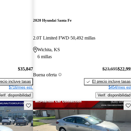
2020 Hyundai Santa Fe
2.0T Limited FWD
50,492 millas
Wichita, KS
6 millas
$35,847
$23,695
$22,99
Buena oferta
recio incluye tasas
El precio incluye tasas
$716/mes est.
$454/mes est
erif. disponibilidad
Verif. disponibilidad
Guarda este Aviso
Gu