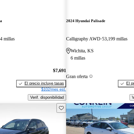
ra
2024 Hyundai Palisade
4 millas
Calligraphy AWD
53,199 millas
Wichita, KS
6 millas
$7,691
Gran oferta
El precio incluye tasas
El p
$102/mes est.
Verif. disponibilidad
V
Guarda este Aviso