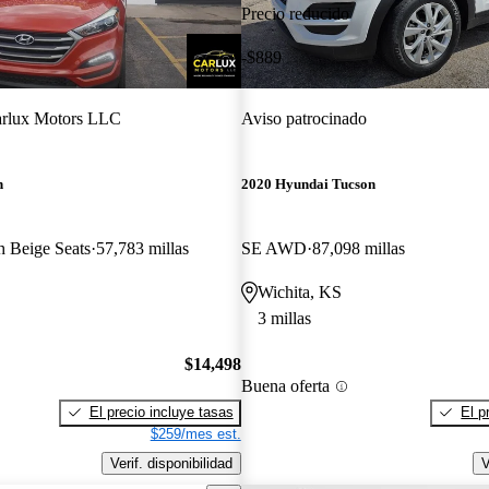
Precio reducido
-$889
rlux Motors LLC
Aviso patrocinado
n
2020 Hyundai Tucson
 Beige Seats
57,783 millas
SE AWD
87,098 millas
Wichita, KS
3 millas
$14,498
Buena oferta
El precio incluye tasas
El p
$259/mes est.
Verif. disponibilidad
V