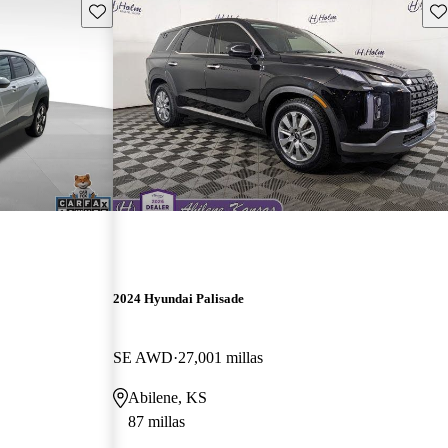
Guarda este Aviso
Gu
2024 Hyundai Palisade
SE AWD
27,001 millas
Abilene, KS
87 millas