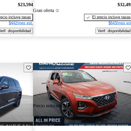
$23,594
$32,49
Gran oferta
recio incluye tasas
El precio incluye tasas
$442/mes est.
$643/mes est
erif. disponibilidad
Verif. disponibilidad
Guarda este Aviso
Gu
Precio reducido
-$1,399