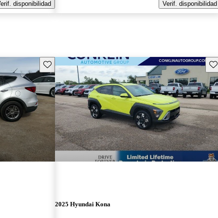
erif. disponibilidad
Verif. disponibilidad
Guarda este Aviso
Gu
2025 Hyundai Kona