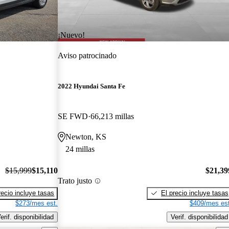
¡Nuevo!
Aviso patrocinado
2022 Hyundai Santa Fe
SE FWD
66,213 millas
Newton, KS
24 millas
$15,999
$15,110
$21,39
Trato justo
recio incluye tasas
El precio incluye tasas
$273/mes est.
$409/mes est
erif. disponibilidad
Verif. disponibilidad