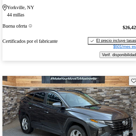
Yorkville, NY
44 millas
Buena oferta
$26,4
El precio incluye tasa
Certificados por el fabricante
$501/mes es
Verif. disponibilidad
Gu