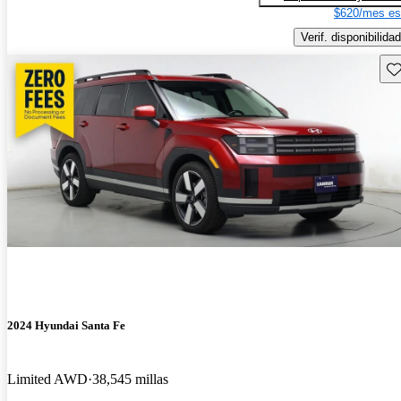
$620/mes es
Verif. disponibilidad
Gu
2024 Hyundai Santa Fe
Limited AWD
38,545 millas