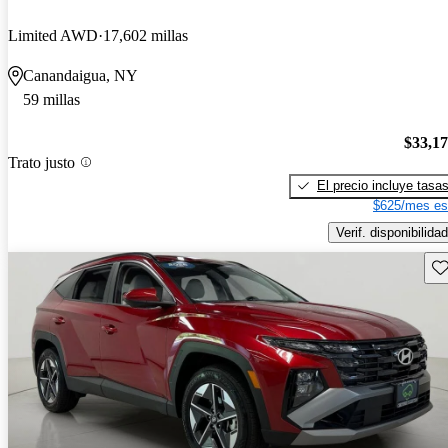
Limited AWD
17,602 millas
Canandaigua, NY
59 millas
$33,1
Trato justo
El precio incluye tasa
$625/mes es
Verif. disponibilidad
Gu