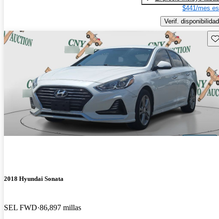
$441/mes es
Verif. disponibilidad
Gu
2018 Hyundai Sonata
SEL FWD
86,897 millas