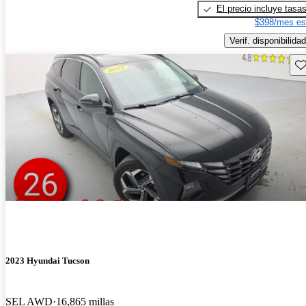
El precio incluye tasa
$398/mes es
Verif. disponibilidad
Gu
2023 Hyundai Tucson
SEL AWD
16,865 millas