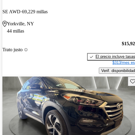
SE AWD
69,229 millas
Yorkville, NY
44 millas
$15,9
Trato justo
El precio incluye tasa
$313/mes es
Verif. disponibilidad
Gu