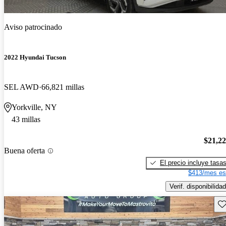
Aviso patrocinado
2022 Hyundai Tucson
SEL AWD
66,821 millas
Yorkville, NY
43 millas
$21,2
Buena oferta
El precio incluye tasa
$413/mes es
Verif. disponibilidad
Gu