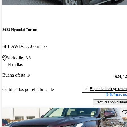
2023 Hyundai Tucson
SEL AWD
32,500 millas
Yorkville, NY
44 millas
Buena oferta
$24,4
El precio incluye tasa
Certificados por el fabricante
$467/mes es
Verif. disponibilidad
Gu