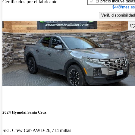
El precio incluye tasa
Certificados por el fabricante
$448/mes es
Verif. disponibilidad
Gu
2024 Hyundai Santa Cruz
SEL Crew Cab AWD
26,714 millas