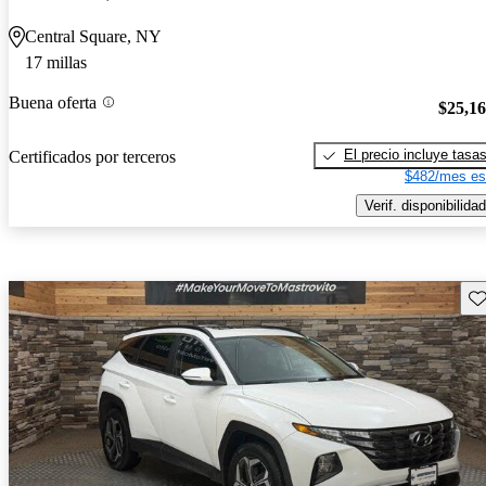
Central Square, NY
17 millas
Buena oferta
$25,1
El precio incluye tasa
Certificados por terceros
$482/mes es
Verif. disponibilidad
Gu