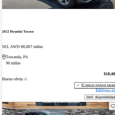
2022 Hyundai Tucson
SEL AWD
80,807 millas
Towanda, PA
90 millas
$18,4
Buena oferta
El precio incluye tasa
$360/mes es
Verif. disponibilidad
Gu