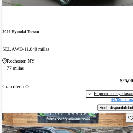
2026 Hyundai Tucson
SEL AWD
11,048 millas
Rochester, NY
77 millas
$25,0
Gran oferta
El precio incluye tasa
$470/mes es
Verif. disponibilidad
Gu