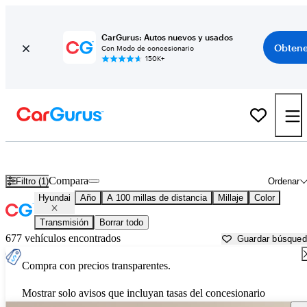
CarGurus: Autos nuevos y usados
Obtene
Con Modo de concesionario
150K+
Autos Hyundai usados en venta cerca de
Syracuse, NY
Compara
Filtro (1)
Ordenar
Hyundai
Año
A 100 millas de distancia
Millaje
Color
Transmisión
Borrar todo
677 vehículos encontrados
Guardar búsque
Compra con precios transparentes.
Mostrar solo avisos que incluyan tasas del concesionario