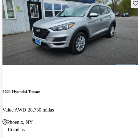
Gu
2021 Hyundai Tucson
Value AWD
28,730 millas
Phoenix, NY
16 millas