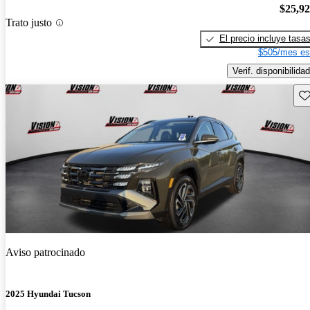
$25,9
Trato justo
El precio incluye tasa
$505/mes es
Verif. disponibilidad
Gu
Aviso patrocinado
2025 Hyundai Tucson