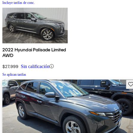
Incluye tarifas de conc.
2022 Hyundai Palisade Limited
AWD
$27,999
Sin calificación
Se aplican tarifas
Gu