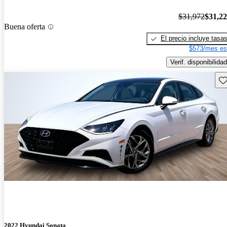
$31,972
$31,2
Buena oferta
El precio incluye tasa
$573/mes es
Verif. disponibilidad
Gu
2022 Hyundai Sonata