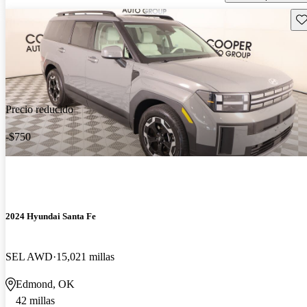
Gu
Precio reducido
-$750
2024 Hyundai Santa Fe
SEL AWD
15,021 millas
Edmond, OK
42 millas