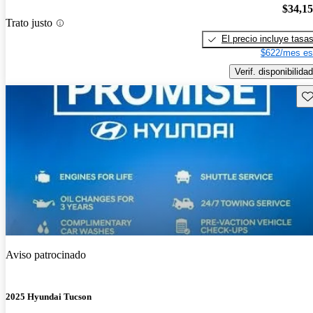
$34,1
Trato justo
El precio incluye tasa
$622/mes es
Verif. disponibilidad
Gu
Aviso patrocinado
2025 Hyundai Tucson