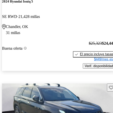
2024 Hyundai Ioniq 5
SE RWD
21,428 millas
Chandler, OK
31 millas
$25,323
$24,4
Buena oferta
El precio incluye tasa
$449/mes es
Verif. disponibilidad
Gu