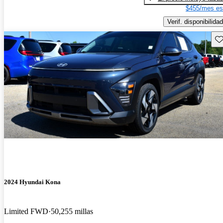
$455/mes es
Verif. disponibilidad
Gu
2024 Hyundai Kona
Limited FWD
50,255 millas