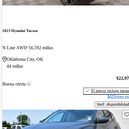
2023 Hyundai Tucson
N Line AWD
56,592 millas
Oklahoma City, OK
44 millas
$22,9
Buena oferta
El precio incluye tasa
$425/mes es
Verif. disponibilidad
Gu