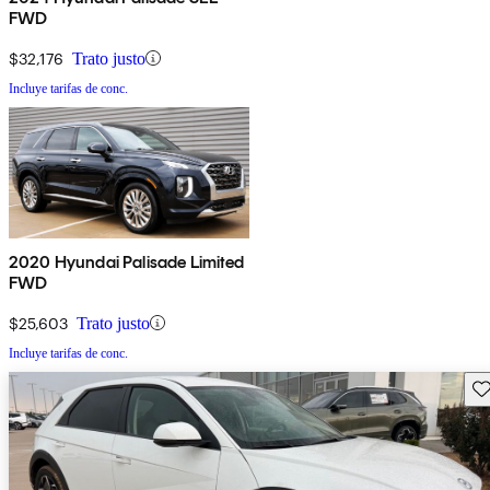
FWD
$32,176
Trato justo
Incluye tarifas de conc.
2020 Hyundai Palisade Limited
FWD
$25,603
Trato justo
Incluye tarifas de conc.
Gu