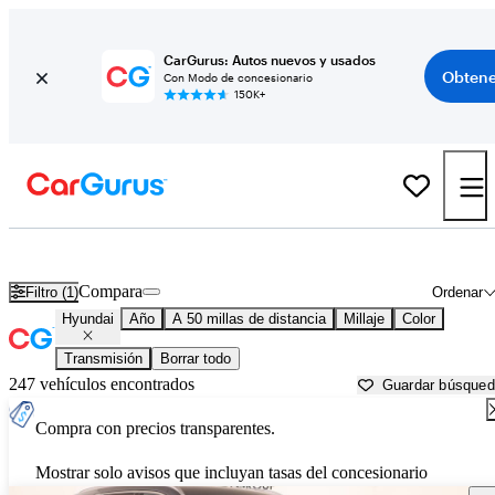
CarGurus: Autos nuevos y usados
Obtene
Con Modo de concesionario
150K+
Autos Hyundai usados en venta cerca de
Stillwater, OK
Compara
Filtro (1)
Ordenar
Hyundai
Año
A 50 millas de distancia
Millaje
Color
Transmisión
Borrar todo
247 vehículos encontrados
Guardar búsque
Compra con precios transparentes.
Mostrar solo avisos que incluyan tasas del concesionario