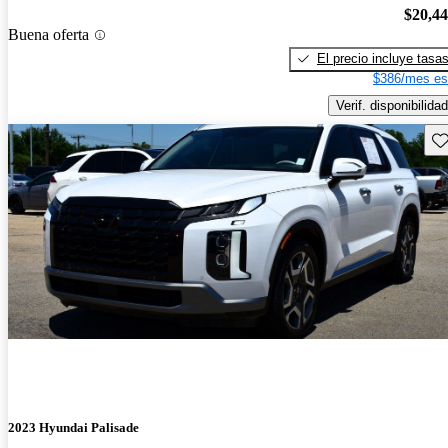
$20,4
Buena oferta
El precio incluye tasa
$386/mes es
Verif. disponibilidad
Gu
2023 Hyundai Palisade