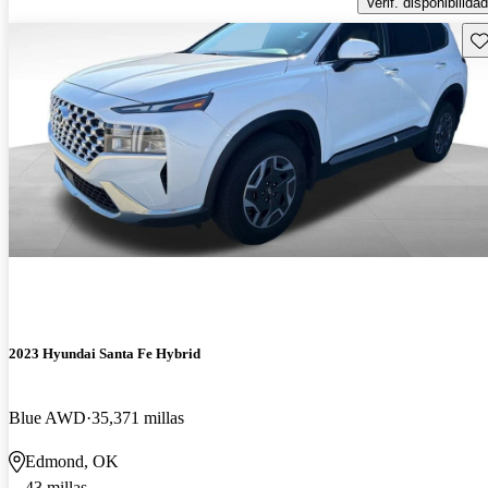
Verif. disponibilidad
Gu
2023 Hyundai Santa Fe Hybrid
Blue AWD
35,371 millas
Edmond, OK
43 millas