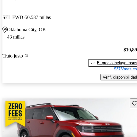
SEL FWD
50,587 millas
Oklahoma City, OK
43 millas
$19,8
Trato justo
El precio incluye tasa
$375/mes es
Verif. disponibilidad
Gu