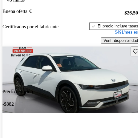
Buena oferta
$26,5
El precio incluye tasa
Certificados por el fabricante
$491/mes es
Verif. disponibilidad
Gu
Precio reducido
-$882