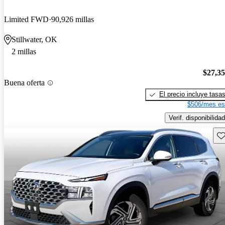
Limited FWD
90,926 millas
Stillwater, OK
2 millas
$27,3
Buena oferta
El precio incluye tasa
$506/mes es
Verif. disponibilidad
Gu