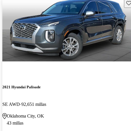
Gu
2021 Hyundai Palisade
SE AWD
92,651 millas
Oklahoma City, OK
43 millas