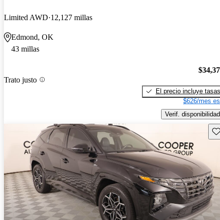
Limited AWD
12,127 millas
Edmond, OK
43 millas
$34,3
Trato justo
El precio incluye tasa
$626/mes es
Verif. disponibilidad
Gu