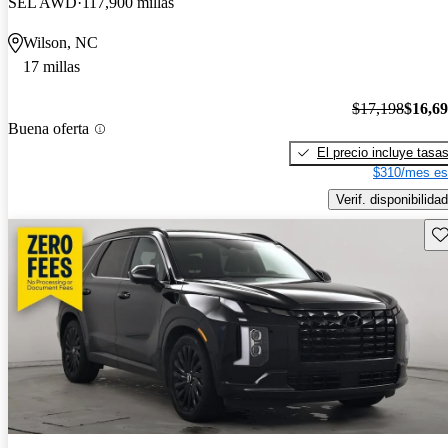
SEL AWD
117,900 millas
Wilson, NC
17 millas
$17,198
$16,6
Buena oferta
El precio incluye tasa
$310/mes es
Verif. disponibilidad
Gu