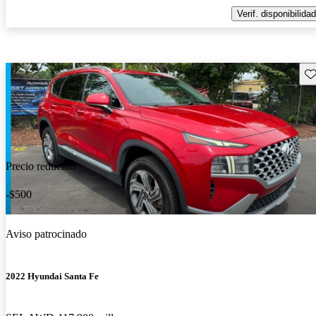
Verif. disponibilidad
Gu
Precio reducido
-$500
Aviso patrocinado
2022 Hyundai Santa Fe