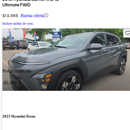
Ultimate FWD
$14,988
Buena oferta
Incluye tarifas de conc.
Gu
Precio reducido
-$1,000
2025 Hyundai Kona