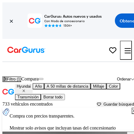
CarGurus: Autos nuevos y usados
Obtene
Con Modo de concesionario
150K+
Autos Hyundai usados en venta cerca de
Rocky Mount, NC
Compara
Filtro (1)
Ordenar
Hyundai
Año
A 50 millas de distancia
Millaje
Color
Transmisión
Borrar todo
733 vehículos encontrados
Guardar búsque
Compra con precios transparentes.
Mostrar solo avisos que incluyan tasas del concesionario