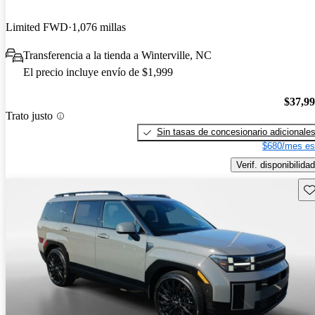
Limited FWD
1,076 millas
Transferencia a la tienda a Winterville, NC
El precio incluye envío de $1,999
$37,9
Trato justo
Sin tasas de concesionario adicionale
$680/mes es
Verif. disponibilidad
Gu