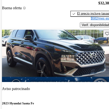
$32,3
Buena oferta
El precio incluye tasa
$582/mes es
Verif. disponibilidad
Gu
Aviso patrocinado
2023 Hyundai Santa Fe