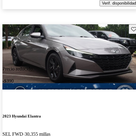
Verif. disponibilidad
Gu
Precio reducido
-$390
2023 Hyundai Elantra
SEL FWD
30,355 millas