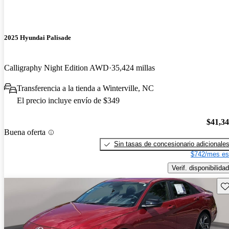
2025 Hyundai Palisade
Calligraphy Night Edition AWD
35,424 millas
Transferencia a la tienda a Winterville, NC
El precio incluye envío de $349
$41,3
Buena oferta
Sin tasas de concesionario adicionale
$742/mes es
Verif. disponibilidad
Gu