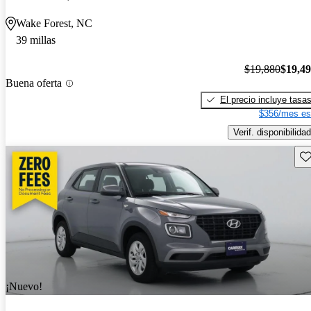
Wake Forest, NC
39 millas
$19,880
$19,4
Buena oferta
El precio incluye tasa
$356/mes es
Verif. disponibilidad
Gu
¡Nuevo!