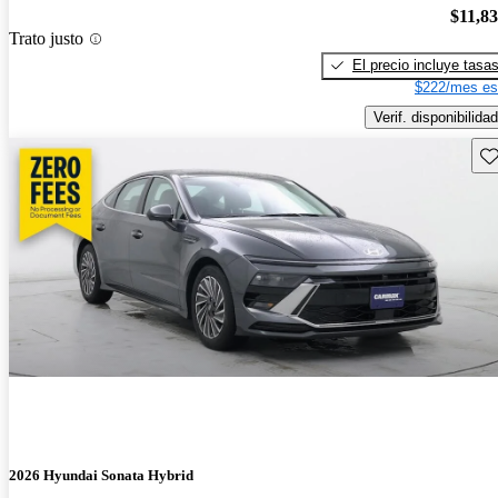
$11,8
Trato justo
El precio incluye tasa
$222/mes es
Verif. disponibilidad
Gu
2026 Hyundai Sonata Hybrid