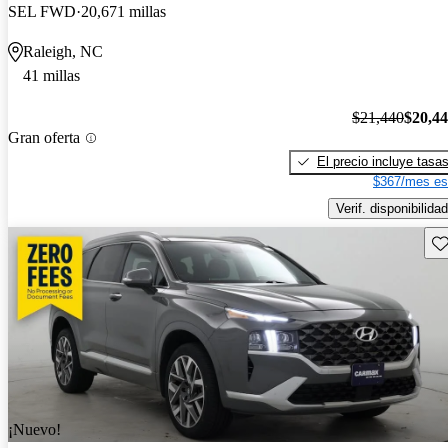
SEL FWD
20,671 millas
Raleigh, NC
41 millas
$21,440
$20,4
Gran oferta
El precio incluye tasa
$367/mes es
Verif. disponibilidad
Gu
¡Nuevo!