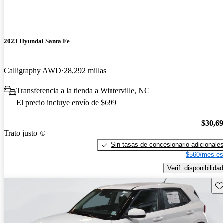
2023 Hyundai Santa Fe
Calligraphy AWD
28,292 millas
Transferencia a la tienda a Winterville, NC
El precio incluye envío de $699
$30,6
Trato justo
Sin tasas de concesionario adicionale
$560/mes es
Verif. disponibilidad
Gu