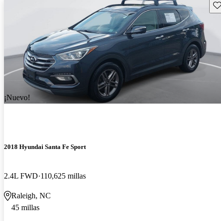
Gu
¡Nuevo!
2018 Hyundai Santa Fe Sport
2.4L FWD
110,625 millas
Raleigh, NC
45 millas