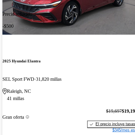
Precio reducido
-$500
2025 Hyundai Elantra
SEL Sport FWD
31,820 millas
Raleigh, NC
41 millas
$19,697
$19,1
Gran oferta
El precio incluye tasa
$345/mes es