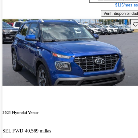
$115/mes es
Verif. disponibilidad
Gu
2021 Hyundai Venue
SEL FWD
40,569 millas