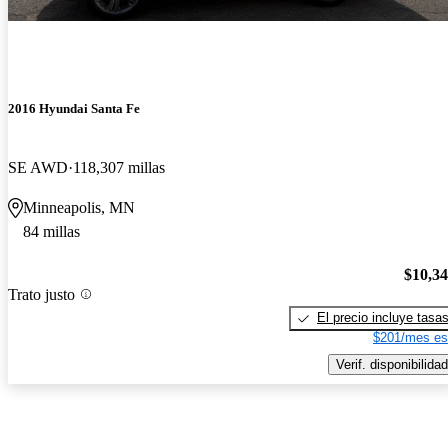
2016 Hyundai Santa Fe
SE AWD
118,307 millas
Minneapolis, MN
84 millas
$10,3
Trato justo
El precio incluye tasa
$201/mes es
Verif. disponibilidad