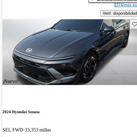
$374/mes es
Verif. disponibilidad
Gu
¡Nuevo!
2024 Hyundai Sonata
SEL FWD
33,353 millas