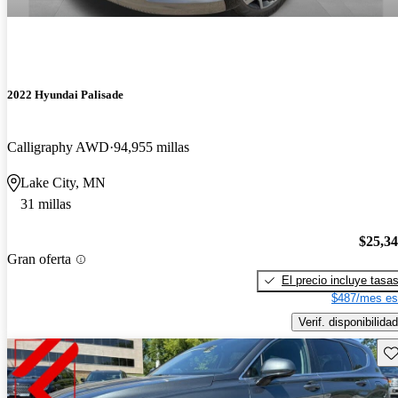
2022 Hyundai Palisade
Calligraphy AWD
94,955 millas
Lake City, MN
31 millas
$25,3
Gran oferta
El precio incluye tasa
$487/mes es
Verif. disponibilidad
Gu