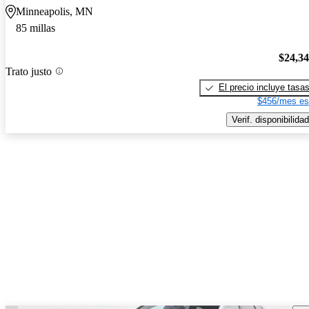
Minneapolis, MN
85 millas
$24,3
Trato justo
El precio incluye tasa
$456/mes es
Verif. disponibilidad