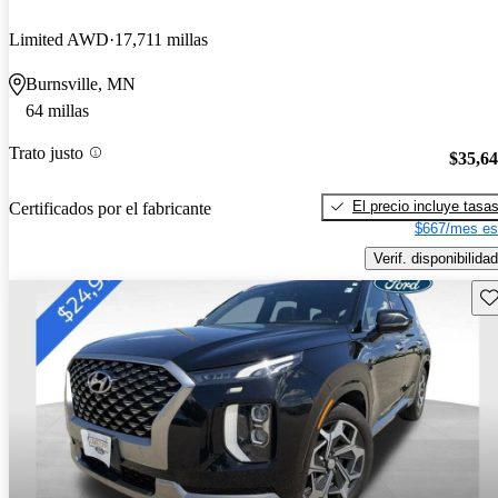
Limited AWD
17,711 millas
Burnsville, MN
64 millas
Trato justo
$35,6
El precio incluye tasa
Certificados por el fabricante
$667/mes es
Verif. disponibilidad
Gu