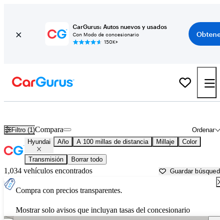
CarGurus: Autos nuevos y usados
Obtene
Con Modo de concesionario
150K+
Autos Hyundai usados en venta cerca de
Rochester, MN
Compara
Filtro (1)
Ordenar
Hyundai
Año
A 100 millas de distancia
Millaje
Color
Transmisión
Borrar todo
1,034 vehículos encontrados
Guardar búsque
Compra con precios transparentes.
Mostrar solo avisos que incluyan tasas del concesionario