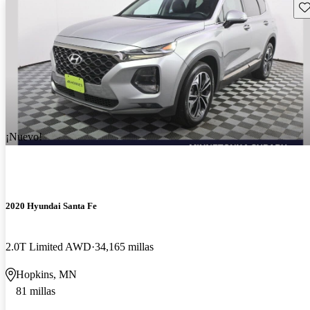
Gu
¡Nuevo!
2020 Hyundai Santa Fe
2.0T Limited AWD
34,165 millas
Hopkins, MN
81 millas