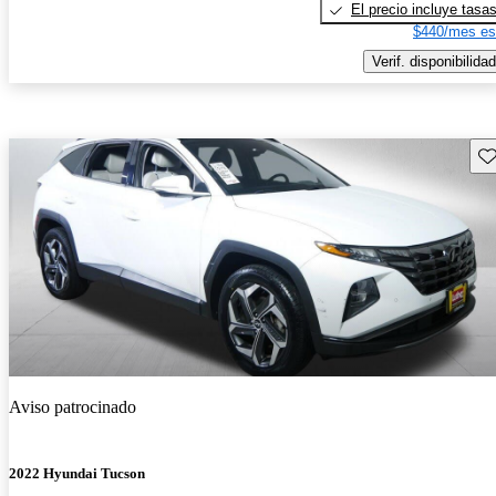
El precio incluye tasa
$440/mes es
Verif. disponibilidad
Gu
Aviso patrocinado
2022 Hyundai Tucson