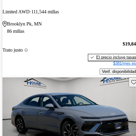
Limited AWD
111,544 millas
Brooklyn Pk, MN
86 millas
$19,8
Trato justo
El precio incluye tasa
$381/mes es
Verif. disponibilidad
Gu