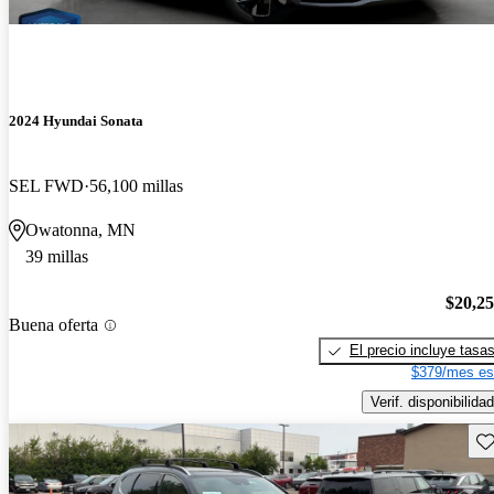
2024 Hyundai Sonata
SEL FWD
56,100 millas
Owatonna, MN
39 millas
$20,2
Buena oferta
El precio incluye tasa
$379/mes es
Verif. disponibilidad
Gu