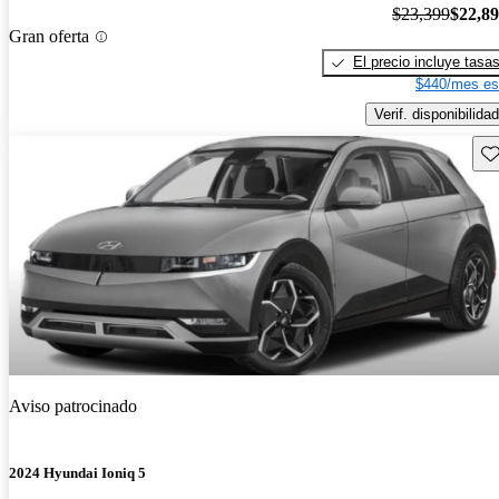
$23,399
$22,8
Gran oferta
El precio incluye tasa
$440/mes es
Verif. disponibilidad
Gu
Aviso patrocinado
2024 Hyundai Ioniq 5