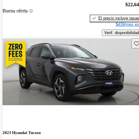
$22,6
Buena oferta
El precio incluye tasa
$439/mes es
Verif. disponibilidad
Gu
2023 Hyundai Tucson