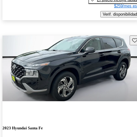
$259/mes es
Verif. disponibilidad
Gu
2023 Hyundai Santa Fe