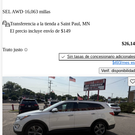
SEL AWD
16,063 millas
Transferencia a la tienda a Saint Paul, MN
El precio incluye envío de $149
$26,1
Trato justo
Sin tasas de concesionario adicionale
$493/mes es
Verif. disponibilidad
Gu