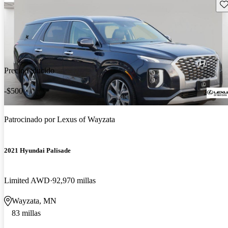
Gu
Precio reducido
-$500
Patrocinado por
Lexus of Wayzata
2021 Hyundai Palisade
Limited AWD
92,970 millas
Wayzata, MN
83 millas