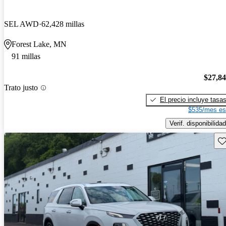
SEL AWD
62,428 millas
Forest Lake, MN
91 millas
$27,8
Trato justo
El precio incluye tasa
$535/mes es
Verif. disponibilidad
Gu