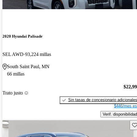
2020 Hyundai Palisade
SEL AWD
93,224 millas
South Saint Paul, MN
66 millas
$22,9
Trato justo
Sin tasas de concesionario adicionale
$446/mes es
Verif. disponibilidad
Gu