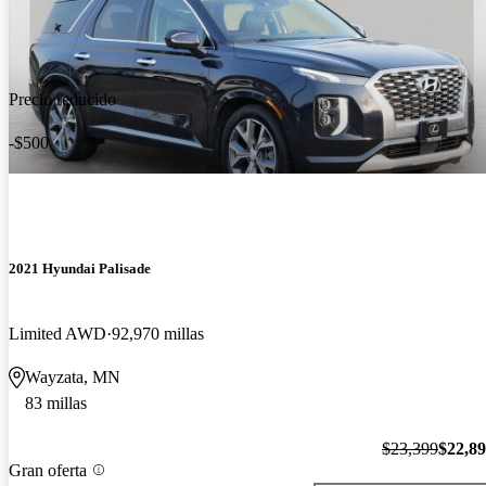
Precio reducido
-$500
2021 Hyundai Palisade
Limited AWD
92,970 millas
Wayzata, MN
83 millas
$23,399
$22,8
Gran oferta