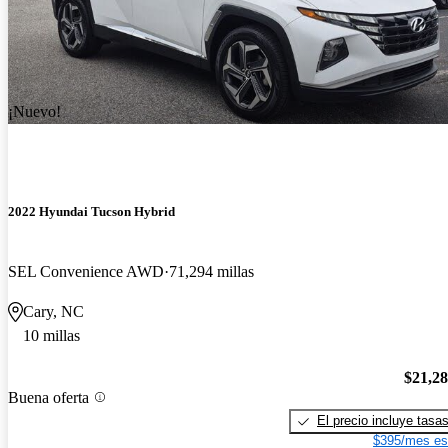
¡Nuevo!
2022 Hyundai Tucson Hybrid
SEL Convenience AWD
71,294 millas
Cary, NC
10 millas
$21,2
Buena oferta
El precio incluye tasa
$395/mes es