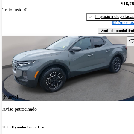
$16,7
Trato justo
El precio incluye tasa
$312/mes es
Verif. disponibilidad
Gu
¡Nuevo!
Aviso patrocinado
2023 Hyundai Santa Cruz