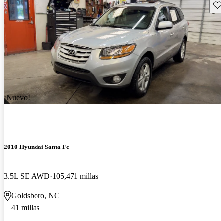
Gu
¡Nuevo!
2010 Hyundai Santa Fe
3.5L SE AWD
105,471 millas
Goldsboro, NC
41 millas