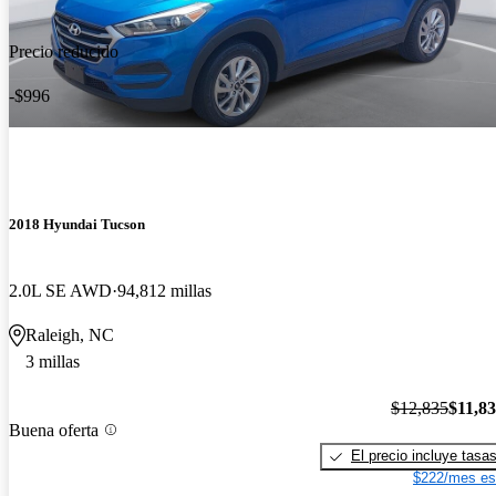
Precio reducido
-$996
2018 Hyundai Tucson
2.0L SE AWD
94,812 millas
Raleigh, NC
3 millas
$12,835
$11,8
Buena oferta
El precio incluye tasa
$222/mes es