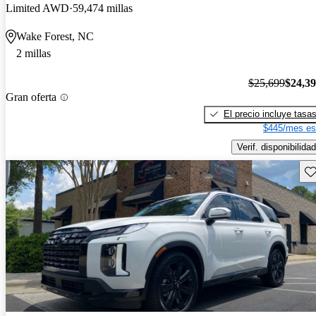
Limited AWD
59,474 millas
Wake Forest, NC
2 millas
$25,699
$24,3
Gran oferta
El precio incluye tasa
$445/mes es
Verif. disponibilidad
Gu