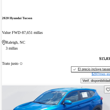
2020 Hyundai Tucson
Value FWD
87,651 millas
Raleigh, NC
3 millas
$15,8
Trato justo
El precio incluye tasa
$297/mes es
Verif. disponibilidad
Gu