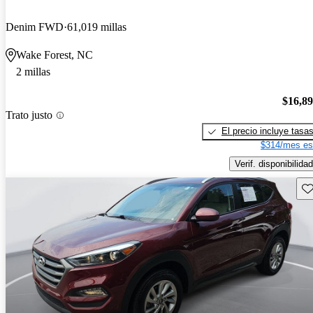
Denim FWD
61,019 millas
Wake Forest, NC
2 millas
$16,8
Trato justo
El precio incluye tasa
$314/mes es
Verif. disponibilidad
Gu