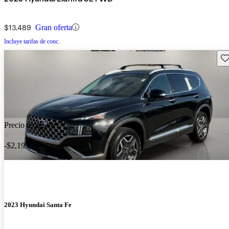
$13,489
Gran oferta
Incluye tarifas de conc.
Gu
Precio reducido
-$2,199
2023 Hyundai Santa Fe