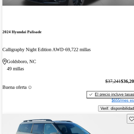
2024 Hyundai Palisade
Calligraphy Night Edition AWD
69,722 millas
Goldsboro, NC
49 millas
$37,241
$36,2
Buena oferta
El precio incluye tasa
$655/mes es
Verif. disponibilidad
Gu