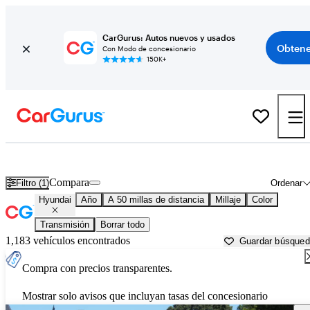
CarGurus: Autos nuevos y usados
Obtene
Con Modo de concesionario
150K+
Autos Hyundai usados en venta cerca de
Raleigh, NC
Compara
Filtro (1)
Ordenar
Hyundai
Año
A 50 millas de distancia
Millaje
Color
Transmisión
Borrar todo
1,183 vehículos encontrados
Guardar búsque
Compra con precios transparentes.
Mostrar solo avisos que incluyan tasas del concesionario