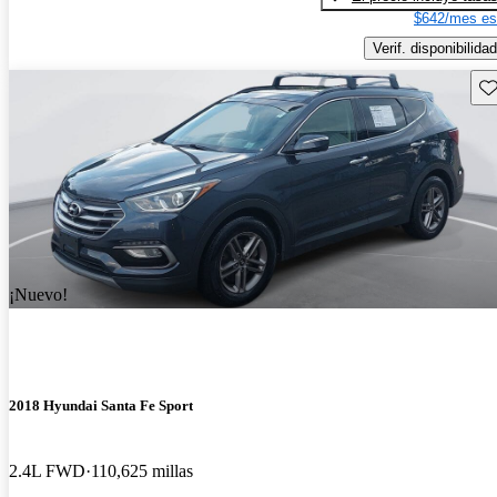
$642/mes es
Verif. disponibilidad
Gu
¡Nuevo!
2018 Hyundai Santa Fe Sport
2.4L FWD
110,625 millas