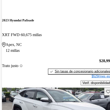
2023 Hyundai Palisade
XRT FWD
60,675 millas
Apex, NC
12 millas
$28,9
Trato justo
Sin tasas de concesionario adicionale
$529/mes es
Verif. disponibilidad
Gu