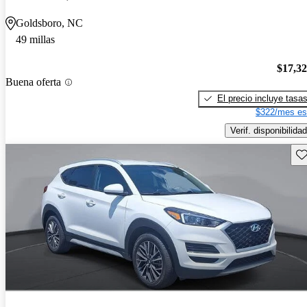
Goldsboro, NC
49 millas
$17,3
Buena oferta
El precio incluye tasa
$322/mes es
Verif. disponibilidad
Gu