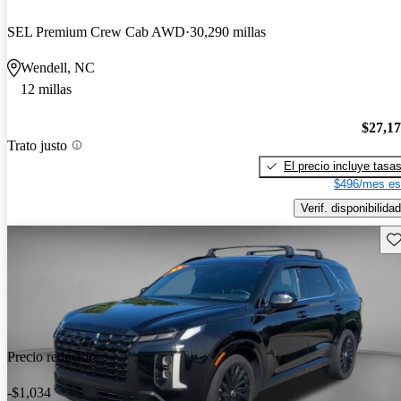
SEL Premium Crew Cab AWD
30,290 millas
Wendell, NC
12 millas
$27,1
Trato justo
El precio incluye tasa
$496/mes es
Verif. disponibilidad
Gu
Precio reducido
-$1,034