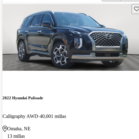
Gu
2022 Hyundai Palisade
Calligraphy AWD
40,001 millas
Omaha, NE
13 millas