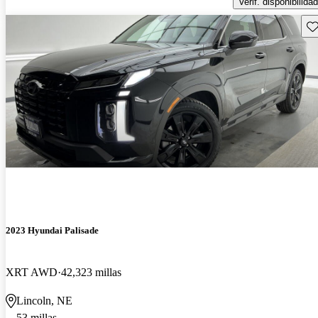
Verif. disponibilidad
Gu
2023 Hyundai Palisade
XRT AWD
42,323 millas
Lincoln, NE
53 millas