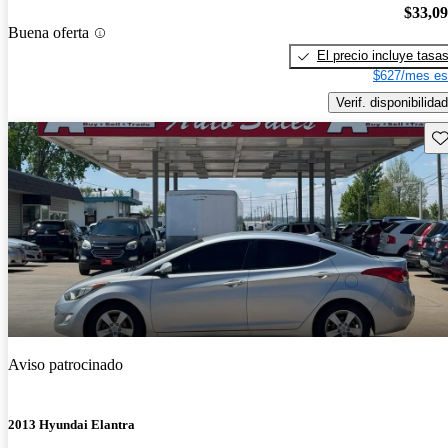
$33,0
Buena oferta
El precio incluye tasa
$627/mes es
Verif. disponibilidad
Gu
Aviso patrocinado
2013 Hyundai Elantra