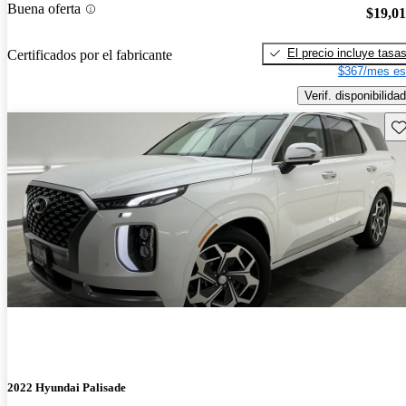
Buena oferta
$19,0
El precio incluye tasa
Certificados por el fabricante
$367/mes es
Verif. disponibilidad
Gu
2022 Hyundai Palisade