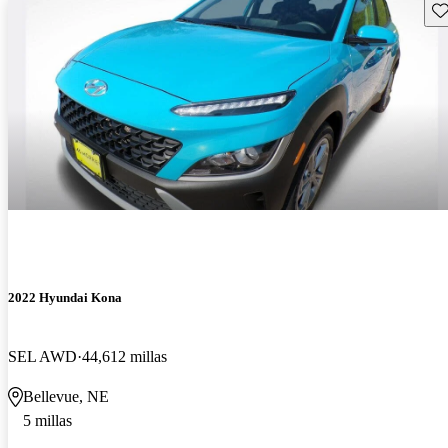
Gu
2022 Hyundai Kona
SEL AWD
44,612 millas
Bellevue, NE
5 millas