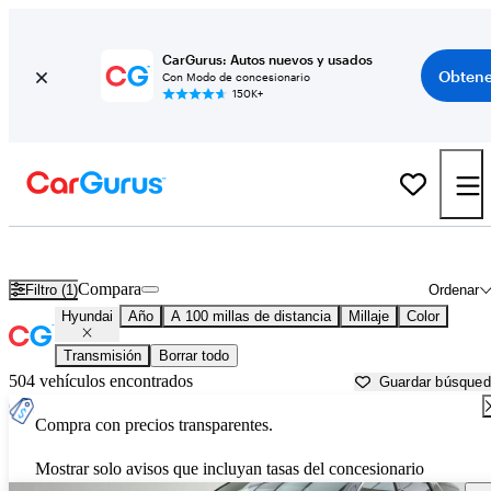
CarGurus: Autos nuevos y usados
Obtene
Con Modo de concesionario
150K+
Autos Hyundai usados en venta cerca de
Omaha, NE
Compara
Filtro (1)
Ordenar
Hyundai
Año
A 100 millas de distancia
Millaje
Color
Transmisión
Borrar todo
504 vehículos encontrados
Guardar búsque
Compra con precios transparentes.
Mostrar solo avisos que incluyan tasas del concesionario