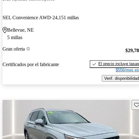
SEL Convenience AWD
24,151 millas
Bellevue, NE
5 millas
Gran oferta
$29,7
El precio incluye tasa
Certificados por el fabricante
$556/mes es
Verif. disponibilidad
Gu