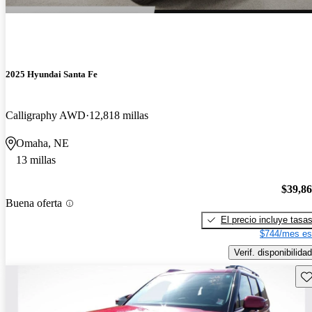
2025 Hyundai Santa Fe
Calligraphy AWD
12,818 millas
Omaha, NE
13 millas
$39,8
Buena oferta
El precio incluye tasa
$744/mes es
Verif. disponibilidad
Gu