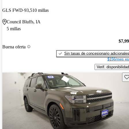
GLS FWD
93,510 millas
Council Bluffs, IA
5 millas
$7,9
Buena oferta
Sin tasas de concesionario adicionale
$156/mes es
Verif. disponibilidad
Gu