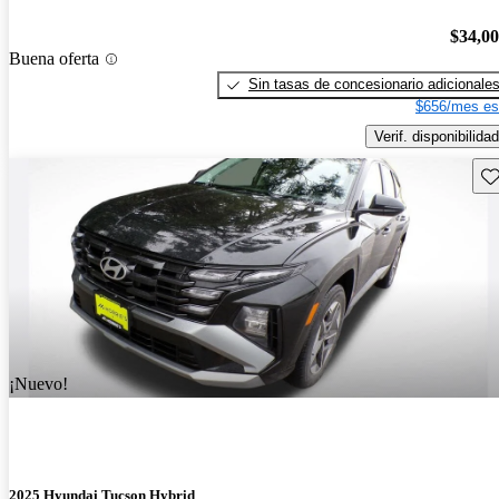
$34,0
Buena oferta
Sin tasas de concesionario adicionale
$656/mes es
Verif. disponibilidad
Gu
¡Nuevo!
2025 Hyundai Tucson Hybrid