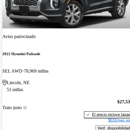
Aviso patrocinado
2022 Hyundai Palisade
SEL AWD
78,969 millas
Lincoln, NE
53 millas
$27,5
Trato justo
El precio incluye tasa
$531/mes es
Verif. disponibilidad