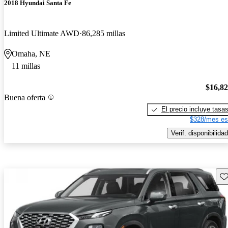
2018 Hyundai Santa Fe
Limited Ultimate AWD
86,285 millas
Omaha, NE
11 millas
$16,8
Buena oferta
El precio incluye tasa
$328/mes es
Verif. disponibilidad
Gu