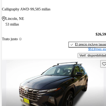
Calligraphy AWD
99,585 millas
Lincoln, NE
53 millas
$26,5
Trato justo
El precio incluye tasa
$513/mes es
Verif. disponibilidad
Gu