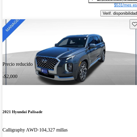
$531/mes es
Verif. disponibilidad
Gu
Precio reducido
-$2,000
2021 Hyundai Palisade
Calligraphy AWD
104,327 millas