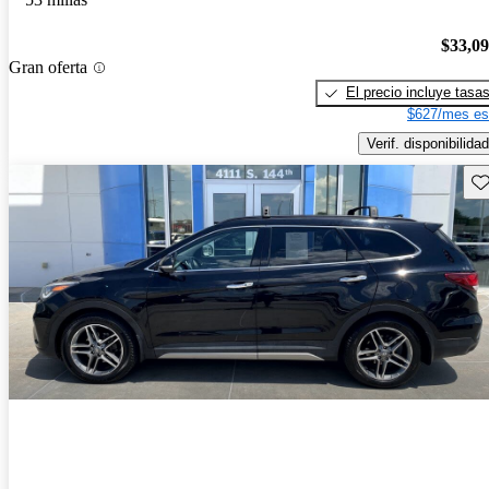
$33,0
Gran oferta
El precio incluye tasa
$627/mes es
Verif. disponibilidad
Gu