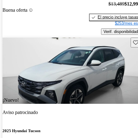
$13,489
$12,9
Buena oferta
El precio incluye tasa
$253/mes es
Verif. disponibilidad
Gu
¡Nuevo!
Aviso patrocinado
2025 Hyundai Tucson