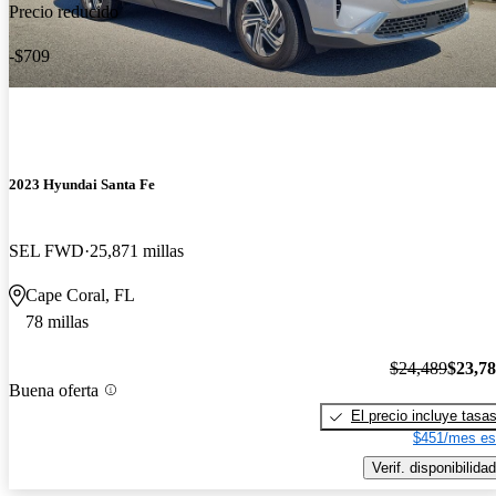
Precio reducido
-$709
2023 Hyundai Santa Fe
SEL FWD
25,871 millas
Cape Coral, FL
78 millas
$24,489
$23,7
Buena oferta
El precio incluye tasa
$451/mes es
Verif. disponibilidad