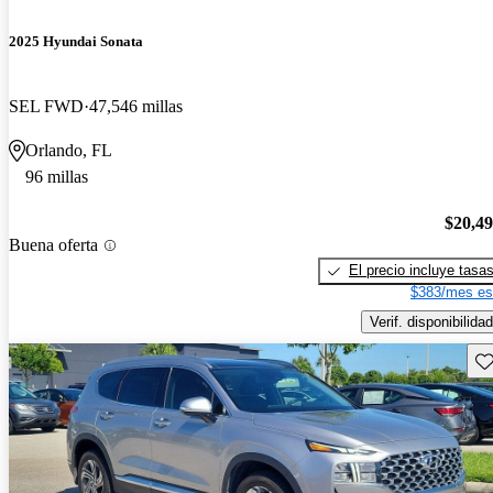
2025 Hyundai Sonata
SEL FWD
47,546 millas
Orlando, FL
96 millas
$20,4
Buena oferta
El precio incluye tasa
$383/mes es
Verif. disponibilidad
Gu