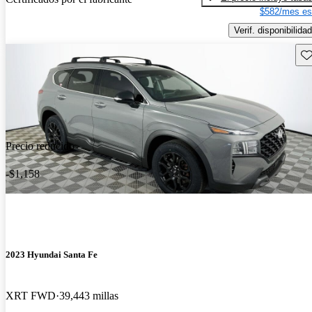
$582/mes es
Verif. disponibilidad
Gu
Precio reducido
-$1,158
2023 Hyundai Santa Fe
XRT FWD
39,443 millas