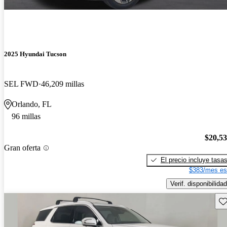
2025 Hyundai Tucson
SEL FWD
46,209 millas
Orlando, FL
96 millas
$20,5
Gran oferta
El precio incluye tasa
$383/mes es
Verif. disponibilidad
Gu