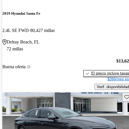
2019 Hyundai Santa Fe
2.4L SE FWD
80,427 millas
Delray Beach, FL
72 millas
$13,6
Buena oferta
El precio incluye tasa
$266/mes es
Verif. disponibilidad
Gu