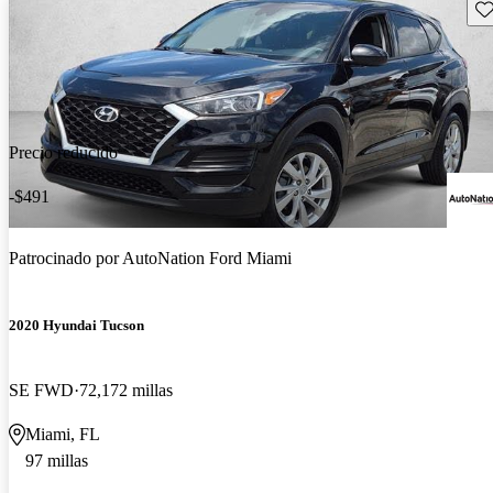
Gu
Precio reducido
-$491
Patrocinado por
AutoNation Ford Miami
2020 Hyundai Tucson
SE FWD
72,172 millas
Miami, FL
97 millas