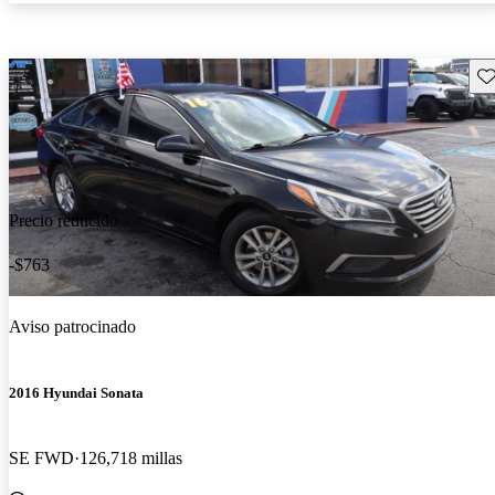
Gu
Precio reducido
-$763
Aviso patrocinado
2016 Hyundai Sonata
SE FWD
126,718 millas