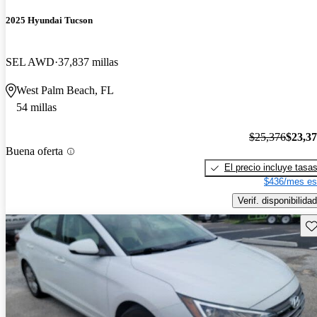
2025 Hyundai Tucson
SEL AWD
37,837 millas
West Palm Beach, FL
54 millas
$25,376
$23,3
Buena oferta
El precio incluye tasa
$436/mes es
Verif. disponibilidad
Gu