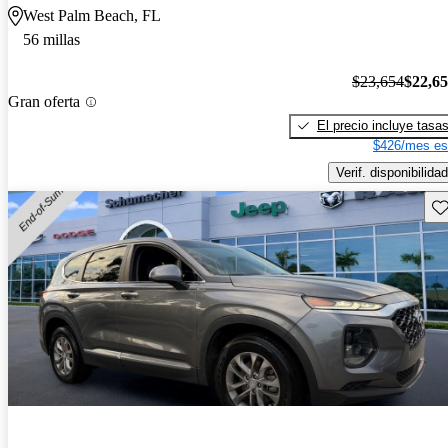
West Palm Beach, FL
56 millas
$23,654
$22,6
Gran oferta
El precio incluye tasa
$426/mes es
Verif. disponibilidad
Gu