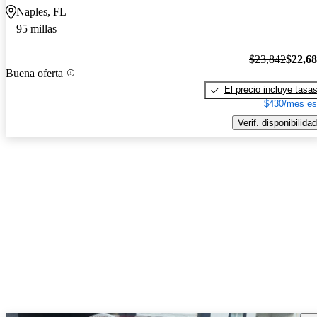
Naples, FL
95 millas
$23,842
$22,6
Buena oferta
El precio incluye tasa
$430/mes es
Verif. disponibilidad