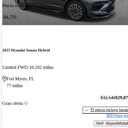
Precio reducido
-$4,750
2025 Hyundai Sonata Hybrid
Limited FWD
16,192 millas
Fort Myers, FL
77 millas
$32,540
$29,8
Gran oferta
El precio incluye tasa
$557/mes es
Verif. disponibilidad