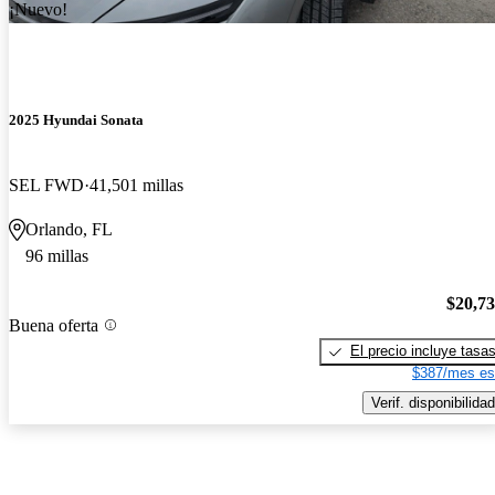
¡Nuevo!
2025 Hyundai Sonata
SEL FWD
41,501 millas
Orlando, FL
96 millas
$20,7
Buena oferta
El precio incluye tasa
$387/mes es
Verif. disponibilidad