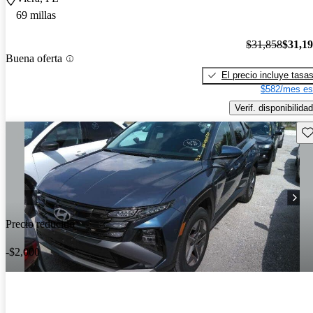
69 millas
$31,858
$31,1
Buena oferta
El precio incluye tasa
$582/mes es
Verif. disponibilidad
Gu
Precio reducido
-$2,000