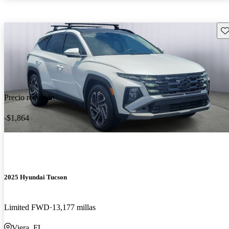
Gu
Precio reducido
-$1,864
2025 Hyundai Tucson
Limited FWD
13,177 millas
Viera, FL