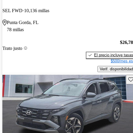
SEL FWD
10,136 millas
Punta Gorda, FL
78 millas
$26,7
Trato justo
El precio incluye tasa
$500/mes es
Verif. disponibilidad
Gu