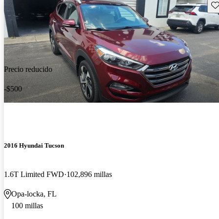
Gu
Precio reducido
-$500
2016 Hyundai Tucson
1.6T Limited FWD
102,896 millas
Opa-locka, FL
100 millas