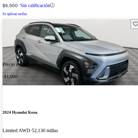
$6,500
Sin calificación
Se aplican tarifas
Gu
Precio reducido
-$1,000
2024 Hyundai Kona
Limited AWD
52,130 millas