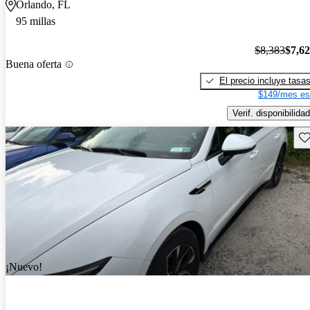
Orlando, FL
95 millas
$8,383
$7,6
Buena oferta
El precio incluye tasa
$149/mes es
Verif. disponibilidad
Gu
¡Nuevo!