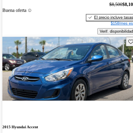
$8,500
$8,1
Buena oferta
El precio incluye tasa
$158/mes es
Verif. disponibilidad
Gu
2015 Hyundai Accent