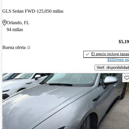
GLS Sedan FWD
125,050 millas
Orlando, FL
94 millas
$5,1
Buena oferta
El precio incluye tasa
$102/mes es
Verif. disponibilidad
Gu