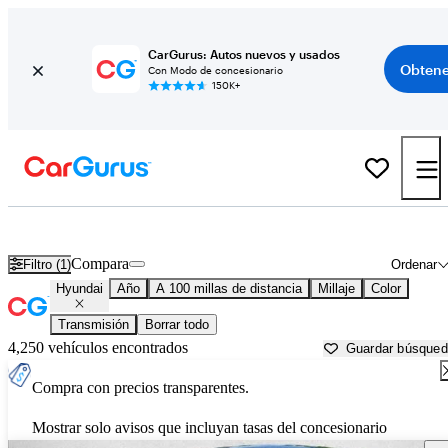
CarGurus: Autos nuevos y usados
Obtene
Con Modo de concesionario
150K+
Autos Hyundai usados en venta cerca de
Okeechobee, FL
Compara
Filtro (1)
Ordenar
Hyundai
Año
A 100 millas de distancia
Millaje
Color
Transmisión
Borrar todo
4,250 vehículos encontrados
Guardar búsque
Compra con precios transparentes.
Mostrar solo avisos que incluyan tasas del concesionario