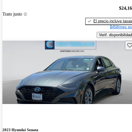
$24,1
Trato justo
El precio incluye tasa
$458/mes es
Verif. disponibilidad
Gu
2023 Hyundai Sonata