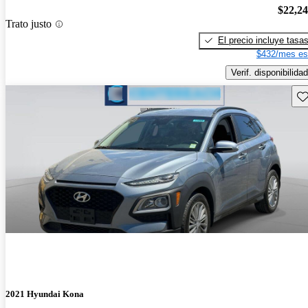
$22,2
Trato justo
El precio incluye tasa
$432/mes es
Verif. disponibilidad
Gu
2021 Hyundai Kona