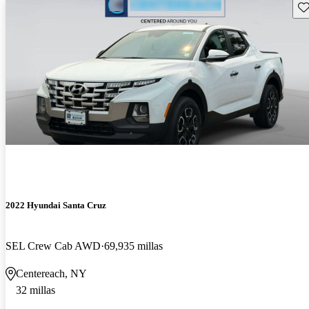
Gu
2022 Hyundai Santa Cruz
SEL Crew Cab AWD
69,935 millas
Centereach, NY
32 millas