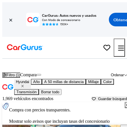
CarGurus: Autos nuevos y usados
Obtene
Con Modo de concesionario
150K+
Autos Hyundai usados en venta cerca de
New Haven, CT
Compara
Filtro (1)
Ordenar
Hyundai
Año
A 50 millas de distancia
Millaje
Color
Transmisión
Borrar todo
1,969 vehículos encontrados
Guardar búsque
Compra con precios transparentes.
Mostrar solo avisos que incluyan tasas del concesionario