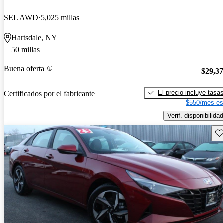
SEL AWD
5,025 millas
Hartsdale, NY
50 millas
Buena oferta
$29,3
El precio incluye tasa
Certificados por el fabricante
$550/mes es
Verif. disponibilidad
Gu