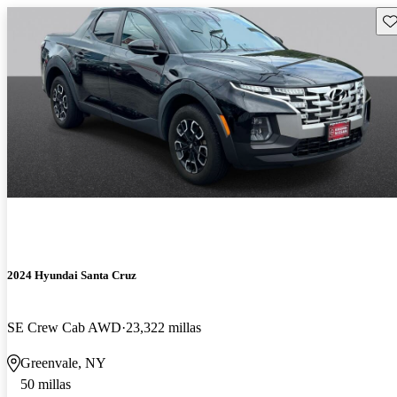
Gu
2024 Hyundai Santa Cruz
SE Crew Cab AWD
23,322 millas
Greenvale, NY
50 millas