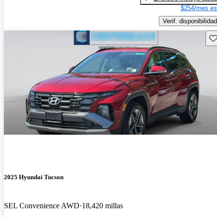
$254/mes es
Verif. disponibilidad
Gu
2025 Hyundai Tucson
SEL Convenience AWD
18,420 millas