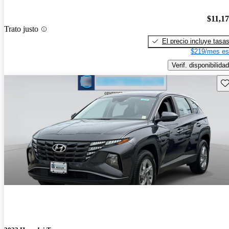
$11,1
Trato justo
El precio incluye tasa
$219/mes es
Verif. disponibilidad
Gu