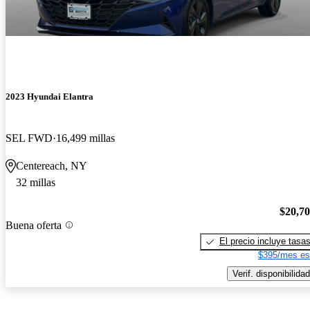
2023 Hyundai Elantra
SEL FWD
16,499 millas
Centereach, NY
32 millas
$20,7
Buena oferta
El precio incluye tasa
$395/mes es
Verif. disponibilidad