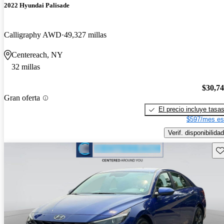
2022 Hyundai Palisade
Calligraphy AWD
49,327 millas
Centereach, NY
32 millas
$30,7
Gran oferta
El precio incluye tasa
$597/mes es
Verif. disponibilidad
Gu