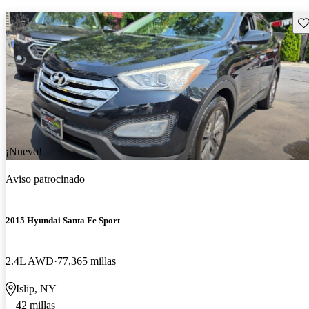
Gu
¡Nuevo!
Aviso patrocinado
2015 Hyundai Santa Fe Sport
2.4L AWD
77,365 millas
Islip, NY
42 millas