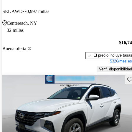
SEL AWD
70,997 millas
Centereach, NY
32 millas
$16,7
Buena oferta
El precio incluye tasa
$326/mes es
Verif. disponibilidad
Gu