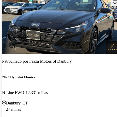
Gu
Precio reducido
-$2,849
Patrocinado por
Fazza Motors of Danbury
2023 Hyundai Elantra
N Line FWD
12,331 millas
Danbury, CT
27 millas