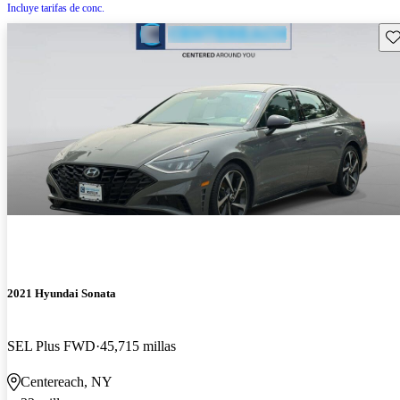
Incluye tarifas de conc.
Gu
2021 Hyundai Sonata
SEL Plus FWD
45,715 millas
Centereach, NY