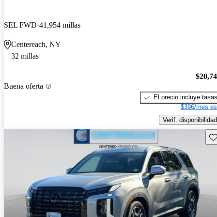
SEL FWD
41,954 millas
Centereach, NY
32 millas
$20,7
Buena oferta
El precio incluye tasa
$396/mes es
Verif. disponibilidad
Gu