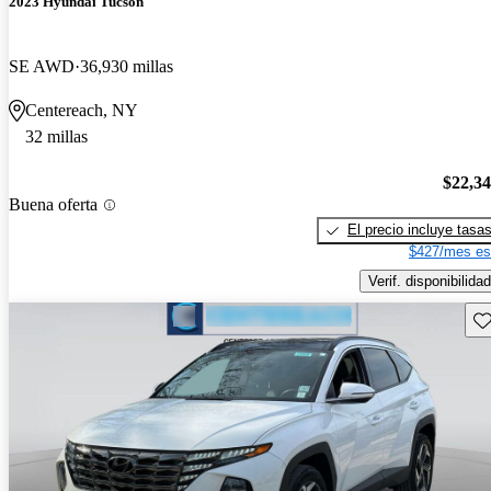
2023 Hyundai Tucson
SE AWD
36,930 millas
Centereach, NY
32 millas
$22,3
Buena oferta
El precio incluye tasa
$427/mes es
Verif. disponibilidad
Gu