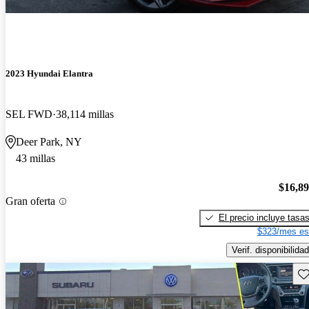
2023 Hyundai Elantra
SEL FWD
38,114 millas
Deer Park, NY
43 millas
$16,8
Gran oferta
El precio incluye tasa
$323/mes es
Verif. disponibilidad
Gu