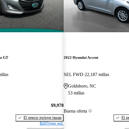
ra GT
2022 Hyundai Accent
illas
SEL FWD
22,187 millas
Goldsboro, NC
53 millas
$9,978
Buena oferta
El precio incluye tasas
El p
$187/mes est.