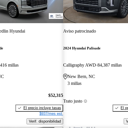
dlin Hyundai
Aviso patrocinado
de
2024 Hyundai Palisade
416 millas
Calligraphy AWD
84,387 millas
NC
New Bern, NC
3 millas
$52,315
Trato justo
El precio incluye tasas
El p
$937/mes est.
Verif. disponibilidad
V