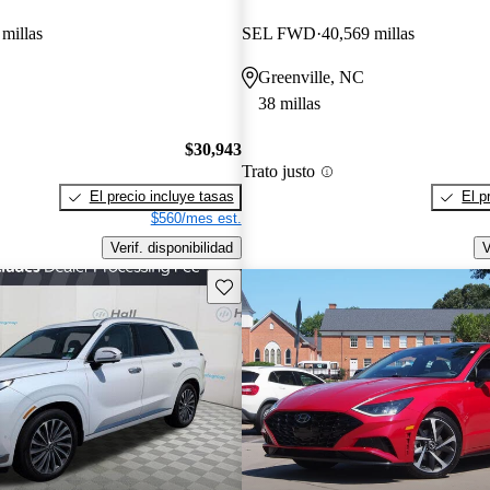
 millas
SEL FWD
40,569 millas
Greenville, NC
38 millas
$30,943
Trato justo
El precio incluye tasas
El p
$560/mes est.
Verif. disponibilidad
V
Guarda este Aviso