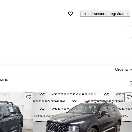
Iniciar sesión o registrarse
Ordenar
nario
Guarda este Aviso
Gu