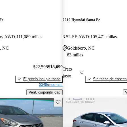
Fe
2010 Hyundai Santa Fe
aphy AWD
111,089 millas
3.5L SE AWD
105,471 millas
s, NC
Goldsboro, NC
63 millas
$22,598
$18,699
Trato
justo
El precio incluye tasas
Sin tasas de concesi
$348/mes est.
Verif. disponibilidad
V
Guarda este Aviso