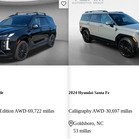
Guarda este Aviso
de
2024 Hyundai Santa Fe
t Edition AWD
69,722 millas
Calligraphy AWD
30,697 millas
Goldsboro, NC
53 millas