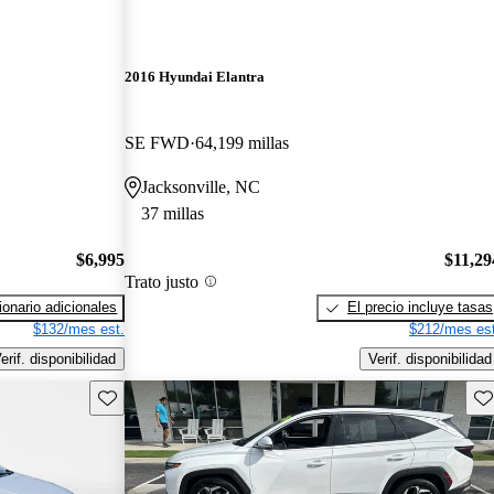
2016 Hyundai Elantra
SE FWD
64,199 millas
Jacksonville, NC
37 millas
$6,995
$11,29
Trato justo
onario adicionales
El precio incluye tasas
$132/mes est.
$212/mes est
erif. disponibilidad
Verif. disponibilidad
Guarda este Aviso
Gu