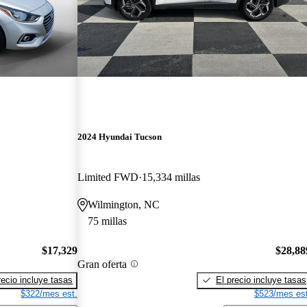
2024 Hyundai Tucson
Limited FWD
15,334 millas
Wilmington, NC
75 millas
$17,329
$28,88
Gran oferta
recio incluye tasas
El precio incluye tasas
$322/mes est.
$523/mes est