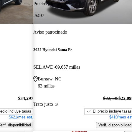
Precio reducido
-$497
Aviso patrocinado
2022 Hyundai Santa Fe
SEL AWD
69,657 millas
Burgaw, NC
63 millas
$34,297
$22,595
$22,09
Trato justo
recio incluye tasas
El precio incluye tasas
$621/mes est.
$410/mes est
erif. disponibilidad
Verif. disponibilidad