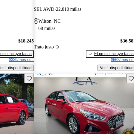
SEL AWD
22,810 millas
Wilson, NC
68 millas
$18,245
$36,58
Trato justo
recio incluye tasas
El precio incluye tasas
$339/mes est.
$662/mes est
erif. disponibilidad
Verif. disponibilidad
Guarda este Aviso
Gu