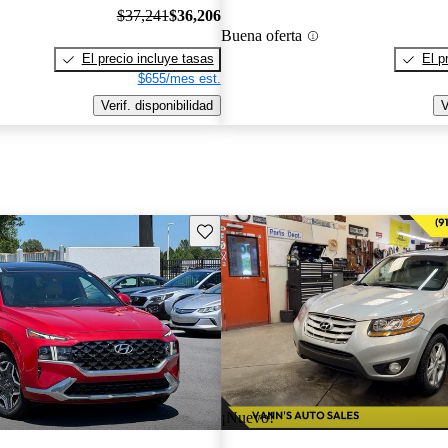
$37,241
$36,206
Buena oferta
El precio incluye tasas
El p
$655/mes est.
Verif. disponibilidad
V
Guarda este Aviso
¡Nuevo!