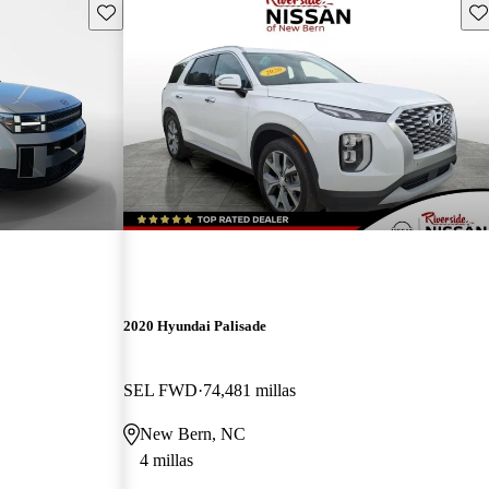
Guarda este Aviso
Gu
2020 Hyundai Palisade
SEL FWD
74,481 millas
New Bern, NC
4 millas