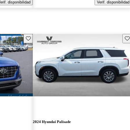
erif. disponibilidad
Verif. disponibilidad
Guarda este Aviso
Gu
2024 Hyundai Palisade