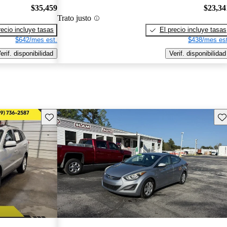
$35,459
$23,34
Trato justo
recio incluye tasas
El precio incluye tasas
$642/mes est.
$438/mes est
erif. disponibilidad
Verif. disponibilidad
Guarda este Aviso
Gu