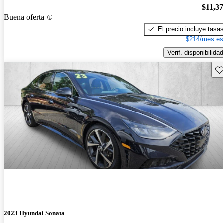
$11,3
Buena oferta
El precio incluye tasa
$214/mes es
Verif. disponibilidad
Gu
2023 Hyundai Sonata