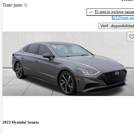
Trato justo
El precio incluye tasa
$212/mes es
Verif. disponibilidad
Gu
2023 Hyundai Sonata