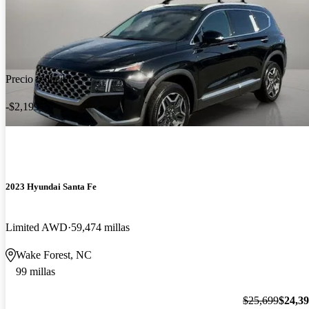
Precio reducido
-$2,199
2023 Hyundai Santa Fe
Limited AWD
59,474 millas
Wake Forest, NC
99 millas
$25,699
$24,3