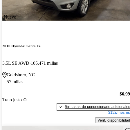
¡Nuevo!
2010 Hyundai Santa Fe
3.5L SE AWD
105,471 millas
Goldsboro, NC
57 millas
$6,9
Trato justo
Sin tasas de concesionario adicionale
$132/mes es
Verif. disponibilidad
Gu