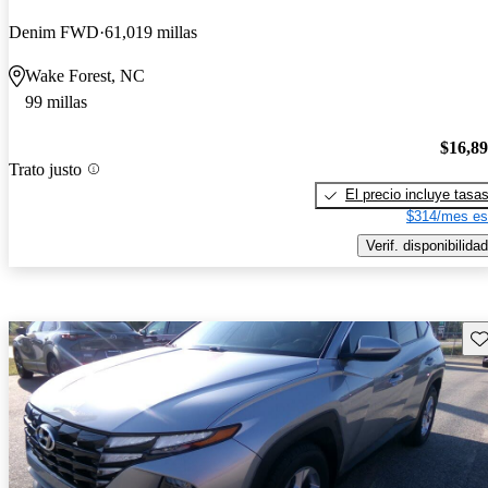
Denim FWD
61,019 millas
Wake Forest, NC
99 millas
$16,8
Trato justo
El precio incluye tasa
$314/mes es
Verif. disponibilidad
Gu