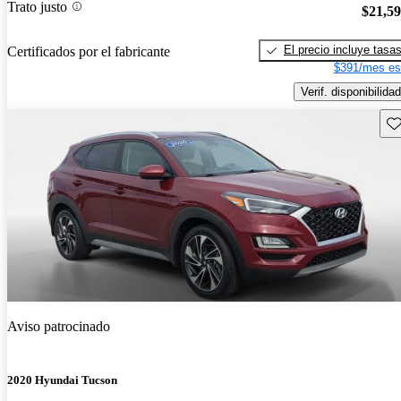
Trato justo
$21,5
El precio incluye tasa
Certificados por el fabricante
$391/mes es
Verif. disponibilidad
Gu
Aviso patrocinado
2020 Hyundai Tucson