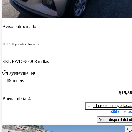
Aviso patrocinado
2023 Hyundai Tucson
SEL FWD
90,208 millas
Fayetteville, NC
89 millas
$19,5
Buena oferta
El precio incluye tasa
$358/mes es
Verif. disponibilidad
Gu