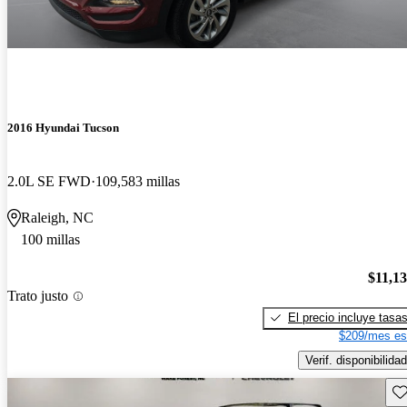
2016 Hyundai Tucson
2.0L SE FWD
109,583 millas
Raleigh, NC
100 millas
$11,1
Trato justo
El precio incluye tasa
$209/mes es
Verif. disponibilidad
Gu