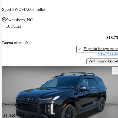
Sport FWD
47,668 millas
Swansboro, NC
16 millas
$18,7
Buena oferta
El precio incluye tasa
$352/mes es
Verif. disponibilidad
Gu
Precio reducido
-$1,034