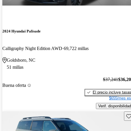
2024 Hyundai Palisade
Calligraphy Night Edition AWD
69,722 millas
Goldsboro, NC
51 millas
$37,241
$36,2
Buena oferta
El precio incluye tasa
$655/mes es
Verif. disponibilidad
Gu