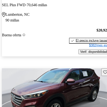
SEL Plus FWD
70,646 millas
Lumberton, NC
90 millas
$20,9
Buena oferta
El precio incluye tasa
$382/mes es
Verif. disponibilidad
Gu