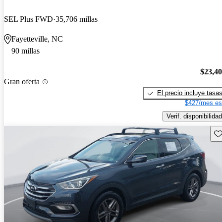
SEL Plus FWD
35,706 millas
Fayetteville, NC
90 millas
$23,4
Gran oferta
El precio incluye tasa
$427/mes es
Verif. disponibilidad
Gu