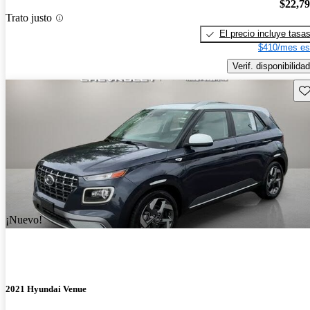
$22,7
Trato justo
El precio incluye tasa
$410/mes es
Verif. disponibilidad
Gu
¡Nuevo!
2021 Hyundai Venue