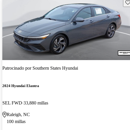
Gu
Patrocinado por
Southern States Hyundai
2024 Hyundai Elantra
SEL FWD
33,880 millas
Raleigh, NC
100 millas