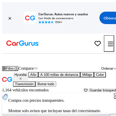
CarGurus: Autos nuevos y usados
Obtene
Con Modo de concesionario
150K+
Autos Hyundai usados en venta cerca de
Jacksonville, NC
Compara
Filtro (1)
Ordenar
Hyundai
Año
A 100 millas de distancia
Millaje
Color
Transmisión
Borrar todo
1,164 vehículos encontrados
Guardar búsque
Compra con precios transparentes.
Mostrar solo avisos que incluyan tasas del concesionario