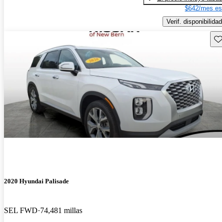
$642/mes es
Verif. disponibilidad
Gu
2020 Hyundai Palisade
SEL FWD
74,481 millas