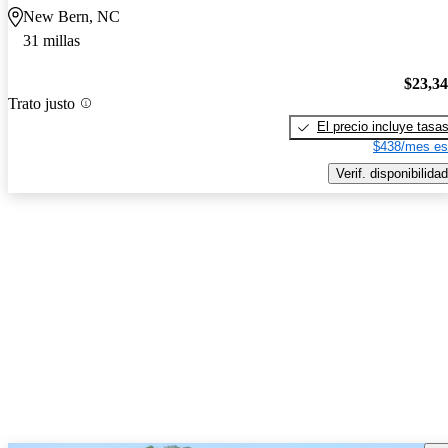
New Bern, NC
31 millas
$23,3
Trato justo
El precio incluye tasa
$438/mes es
Verif. disponibilidad