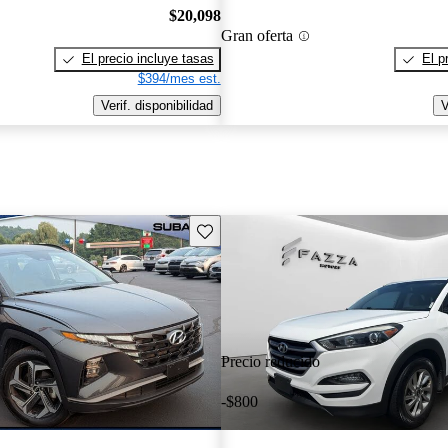
$20,098
Gran oferta
El precio incluye tasas
El p
$394/mes est.
Verif. disponibilidad
V
Guarda este Aviso
Precio reducido
-$800