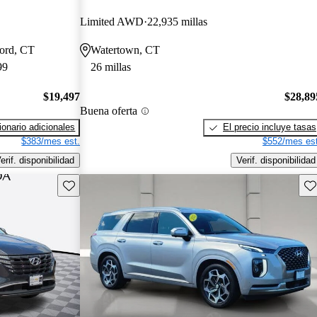
Limited AWD
22,935 millas
ford, CT
Watertown, CT
99
26 millas
$19,497
$28,89
Buena oferta
onario adicionales
El precio incluye tasas
$383/mes est.
$552/mes est
erif. disponibilidad
Verif. disponibilidad
Guarda este Aviso
Gu