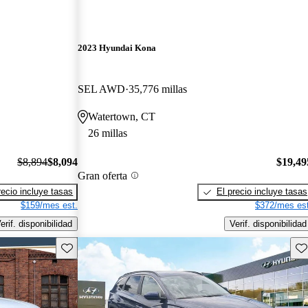
2023 Hyundai Kona
SEL AWD
35,776 millas
Watertown, CT
26 millas
$8,894
$8,094
$19,49
Gran oferta
recio incluye tasas
El precio incluye tasas
$159/mes est.
$372/mes est
erif. disponibilidad
Verif. disponibilidad
Guarda este Aviso
Gu