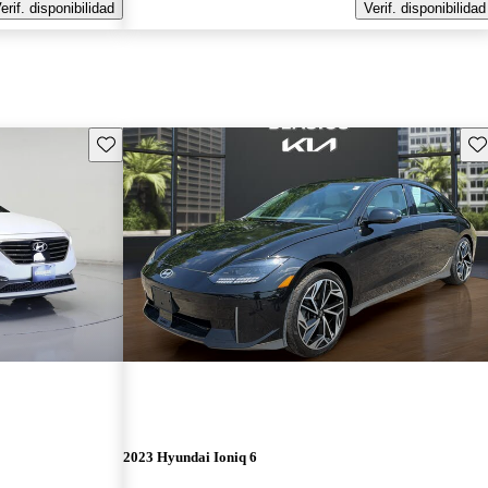
erif. disponibilidad
Verif. disponibilidad
Guarda este Aviso
Gu
2023 Hyundai Ioniq 6