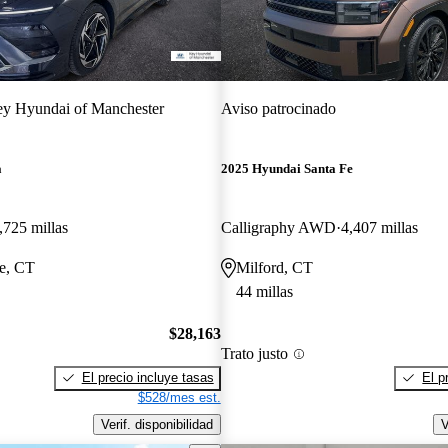
y Hyundai of Manchester
Aviso patrocinado
a
2025 Hyundai Santa Fe
,725 millas
Calligraphy AWD
4,407 millas
e, CT
Milford, CT
44 millas
$28,163
Trato justo
El precio incluye tasas
El p
$528/mes est.
Verif. disponibilidad
V