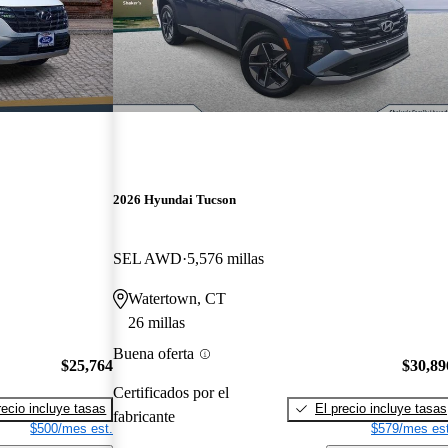
2026 Hyundai Tucson
SEL AWD
5,576 millas
Watertown, CT
26 millas
Buena oferta
$25,764
$30,89
Certificados por el
recio incluye tasas
El precio incluye tasas
fabricante
$500/mes est.
$579/mes est