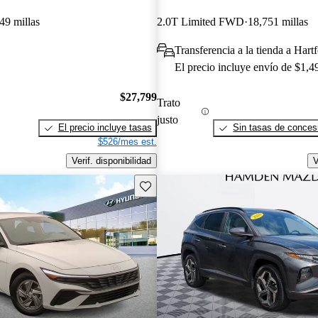
49 millas
2.0T Limited FWD
18,751 millas
Transferencia a la tienda a Hart
El precio incluye envío de $1,4
$27,799
Trato
justo
El precio incluye tasas
Sin tasas de concesi
$526/mes est.
Verif. disponibilidad
V
Guarda este Aviso