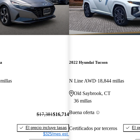
ra
2022 Hyundai Tucson
millas
N Line AWD
18,844 millas
Old Saybrook, CT
36 millas
Buena oferta
$17,381
$16,714
El precio incluye tasas
El p
Certificados por terceros
$325/mes est.