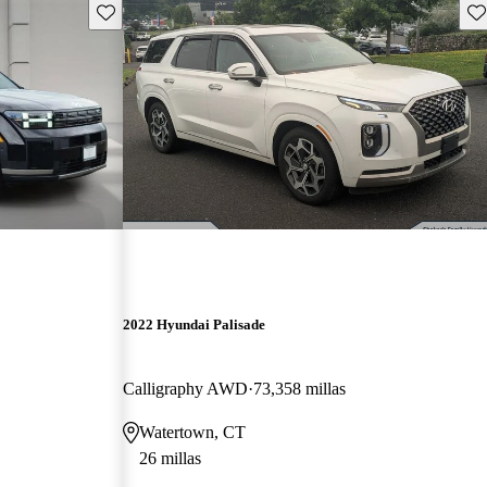
Guarda este Aviso
Gu
2022 Hyundai Palisade
Calligraphy AWD
73,358 millas
Watertown, CT
26 millas