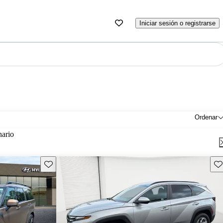
Iniciar sesión o registrarse
Ordenar
nario
Guarda este Aviso
Gu