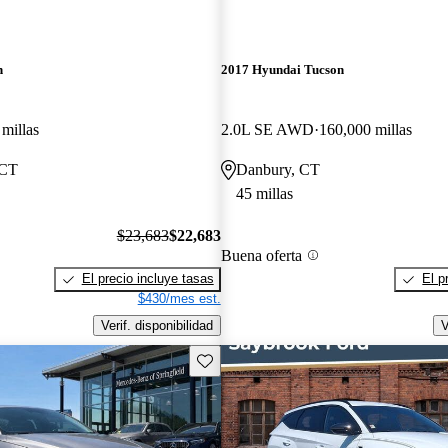
n
2017 Hyundai Tucson
millas
2.0L SE AWD
160,000 millas
 CT
Danbury, CT
45 millas
$23,683
$22,683
Buena oferta
El precio incluye tasas
El p
$430/mes est.
Verif. disponibilidad
V
Guarda este Aviso