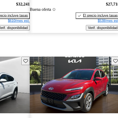
$32,241
$27,71
Buena oferta
recio incluye tasas
El precio incluye tasas
$610/mes est.
$538/mes est
erif. disponibilidad
Verif. disponibilidad
Guarda este Aviso
Gu