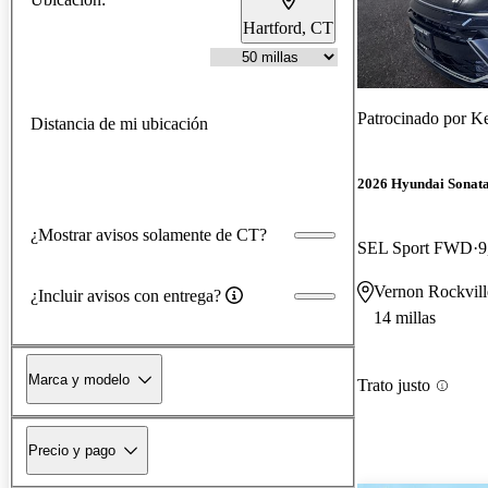
Hartford, CT
Patrocinado por
Ke
Distancia de mi ubicación
2026 Hyundai Sonat
¿Mostrar avisos solamente de CT?
SEL Sport FWD
9
Vernon Rockvill
¿Incluir avisos con entrega?
14 millas
Marca y modelo
Trato justo
Precio y pago