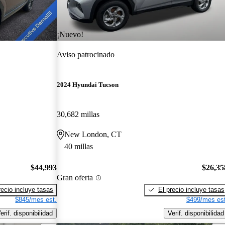
¡Nuevo!
Aviso patrocinado
2024 Hyundai Tucson
30,682 millas
New London, CT
40 millas
$44,993
$26,35
Gran oferta
recio incluye tasas
El precio incluye tasas
$845/mes est.
$499/mes est
erif. disponibilidad
Verif. disponibilidad