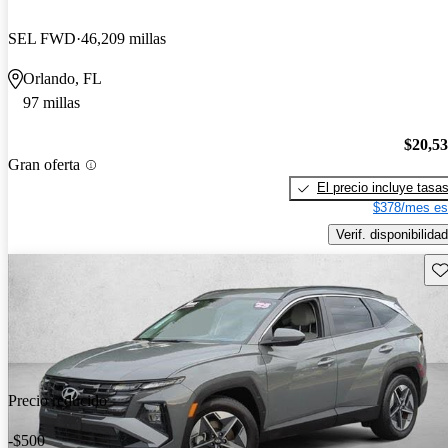
SEL FWD
46,209 millas
Orlando, FL
97 millas
$20,5
Gran oferta
El precio incluye tasa
$378/mes es
Verif. disponibilidad
Gu
Precio reducido
-$500