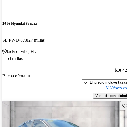
2016 Hyundai Sonata
SE FWD
87,827 millas
Jacksonville, FL
53 millas
$10,4
Buena oferta
El precio incluye tasa
$169/mes es
Verif. disponibilidad
Gu