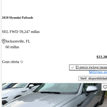
2020 Hyundai Palisade
SEL FWD
59,247 millas
Jacksonville, FL
60 millas
$22,2
Gran oferta
El precio incluye tasa
$431/mes es
Verif. disponibilidad
Gu