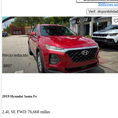
$585/mes es
Verif. disponibilidad
Gu
Precio reducido
-$897
2019 Hyundai Santa Fe
2.4L SE FWD
76,668 millas