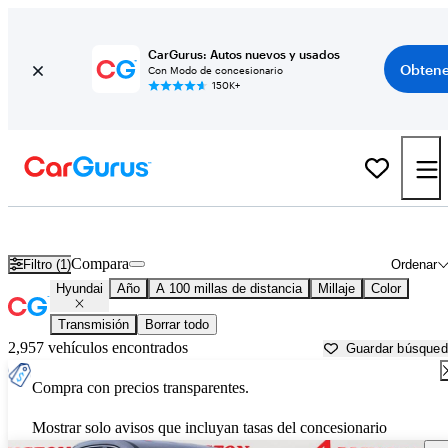
CarGurus: Autos nuevos y usados
Obtene
Con Modo de concesionario
150K+
Autos Hyundai usados en venta cerca de
Gainesville, FL
Compara
Filtro (1)
Ordenar
Hyundai
Año
A 100 millas de distancia
Millaje
Color
Transmisión
Borrar todo
2,957 vehículos encontrados
Guardar búsque
Compra con precios transparentes.
Mostrar solo avisos que incluyan tasas del concesionario