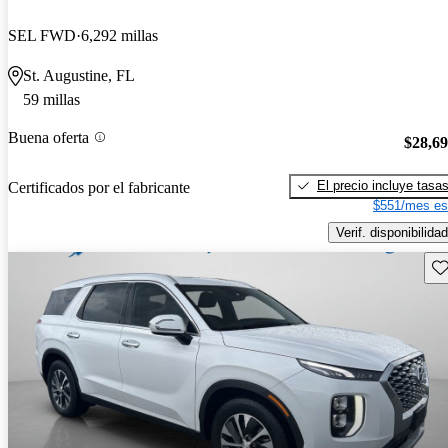
SEL FWD
6,292 millas
St. Augustine, FL
59 millas
Buena oferta
$28,6
El precio incluye tasa
Certificados por el fabricante
$551/mes es
Verif. disponibilidad
Gu