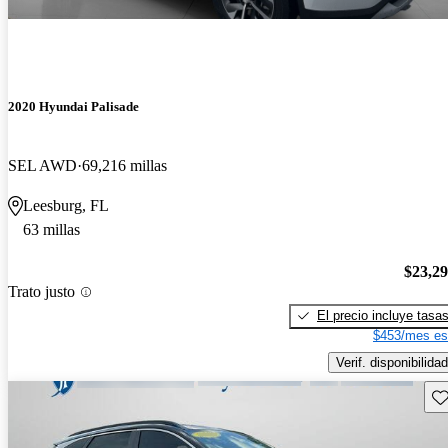
2020 Hyundai Palisade
SEL AWD
69,216 millas
Leesburg, FL
63 millas
$23,2
Trato justo
El precio incluye tasa
$453/mes es
Verif. disponibilidad
Gu