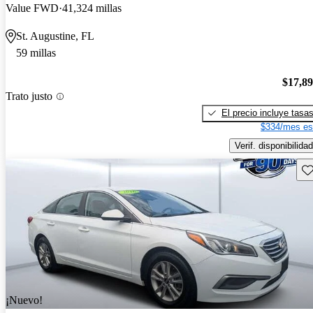
Value FWD
41,324 millas
St. Augustine, FL
59 millas
$17,8
Trato justo
El precio incluye tasa
$334/mes es
Verif. disponibilidad
Gu
¡Nuevo!