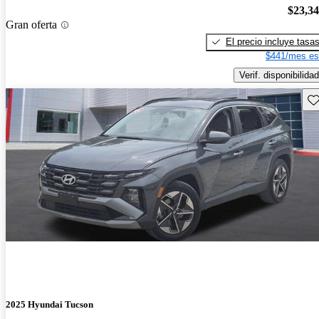
$23,3
Gran oferta
El precio incluye tasa
$441/mes es
Verif. disponibilidad
Gu
2025 Hyundai Tucson