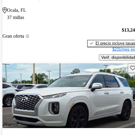
Ocala, FL
37 millas
$13,2
Gran oferta
El precio incluye tasa
$231/mes es
Verif. disponibilidad
Gu
¡Nuevo!