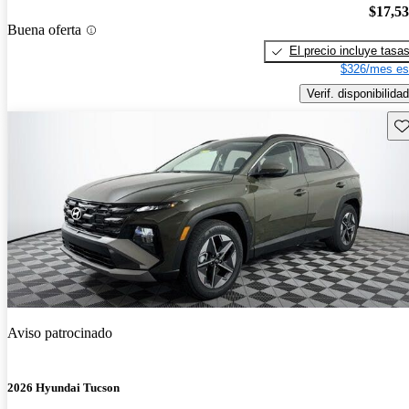
$17,5
Buena oferta
El precio incluye tasa
$326/mes es
Verif. disponibilidad
Gu
Aviso patrocinado
2026 Hyundai Tucson