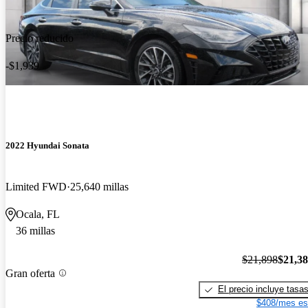
Precio reducido
-$1,939
2022 Hyundai Sonata
Limited FWD
25,640 millas
Ocala, FL
36 millas
$21,898
$21,3
Gran oferta
El precio incluye tasa
$408/mes es