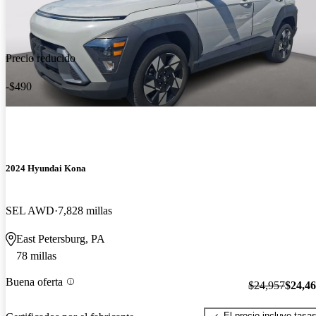
Precio reducido
-$490
2024 Hyundai Kona
SEL AWD
7,828 millas
East Petersburg, PA
78 millas
Buena oferta
$24,957
$24,4
El precio incluye tasa