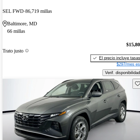
SEL FWD
86,719 millas
Baltimore, MD
66 millas
$15,8
Trato justo
El precio incluye tasa
$297/mes es
Verif. disponibilidad
Gu