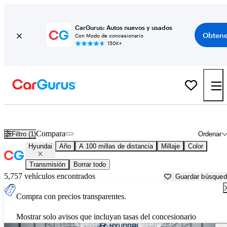
CarGurus: Autos nuevos y usados
Obtene
Con Modo de concesionario
150K+
Autos Hyundai usados en venta cerca de
Dover, DE
Compara
Filtro (1)
Ordenar
Hyundai
Año
A 100 millas de distancia
Millaje
Color
Transmisión
Borrar todo
5,757 vehículos encontrados
Guardar búsque
Compra con precios transparentes.
Mostrar solo avisos que incluyan tasas del concesionario