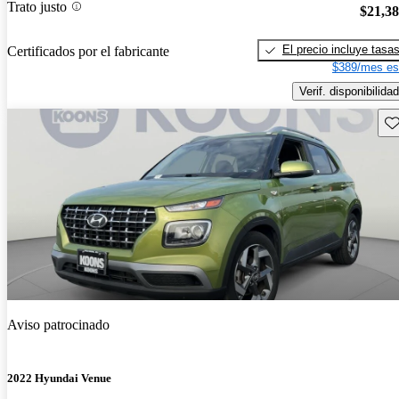
Trato justo
$21,3
El precio incluye tasa
Certificados por el fabricante
$389/mes es
Verif. disponibilidad
Gu
Aviso patrocinado
2022 Hyundai Venue