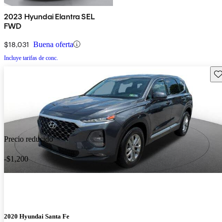
2023 Hyundai Elantra SEL
FWD
$18,031
Buena oferta
Incluye tarifas de conc.
Gu
Precio reducido
-$1,200
2020 Hyundai Santa Fe