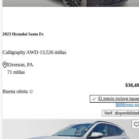
2025 Hyundai Santa Fe
Calligraphy AWD
13,526 millas
Elverson, PA
71 millas
$38,4
Buena oferta
El precio incluye tasa
$699/mes es
Verif. disponibilidad
Gu