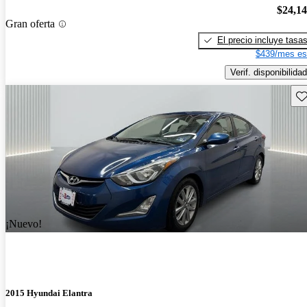
$24,1
Gran oferta
El precio incluye tasa
$439/mes es
Verif. disponibilidad
Gu
¡Nuevo!
2015 Hyundai Elantra