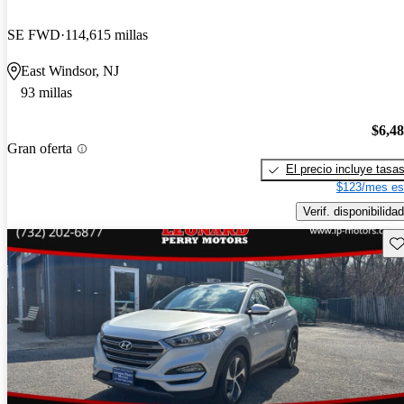
SE FWD
114,615 millas
East Windsor, NJ
93 millas
$6,4
Gran oferta
El precio incluye tasa
$123/mes es
Verif. disponibilidad
Gu