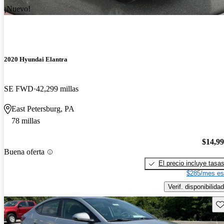
¡Nuevo!
2020 Hyundai Elantra
SE FWD
42,299 millas
East Petersburg, PA
78 millas
$14,9
Buena oferta
El precio incluye tasa
$285/mes es
Verif. disponibilidad
Gu