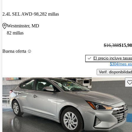
2.4L SEL AWD
98,282 millas
Westminster, MD
82 millas
$16,388
$15,9
Buena oferta
El precio incluye tasa
$304/mes es
Verif. disponibilidad
Gu