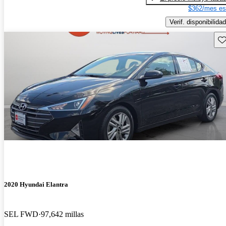
$362/mes es
Verif. disponibilidad
Gu
2020 Hyundai Elantra
SEL FWD
97,642 millas