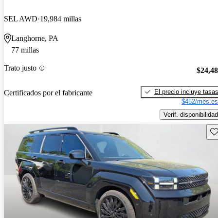
SEL AWD
19,984 millas
Langhorne, PA
77 millas
Trato justo
$24,4
El precio incluye tasa
Certificados por el fabricante
$452/mes es
Verif. disponibilidad
Gu