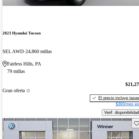
2023 Hyundai Tucson
SEL AWD
24,860 millas
Fairless Hills, PA
79 millas
$21,2
Gran oferta
El precio incluye tasa
$393/mes es
Verif. disponibilidad
Gu