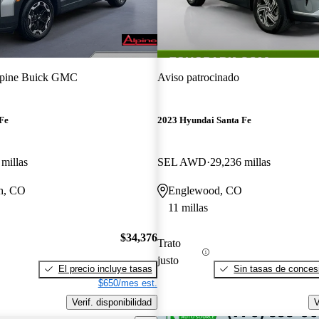
pine Buick GMC
Aviso patrocinado
Fe
2023 Hyundai Santa Fe
millas
SEL AWD
29,236 millas
h, CO
Englewood, CO
11 millas
$34,376
Trato
justo
El precio incluye tasas
Sin tasas de concesi
$650/mes est.
Verif. disponibilidad
V