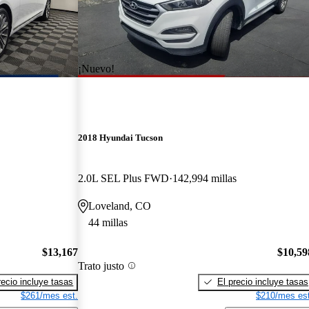
¡Nuevo!
2018 Hyundai Tucson
2.0L SEL Plus FWD
142,994 millas
Loveland, CO
44 millas
$13,167
$10,59
Trato justo
recio incluye tasas
El precio incluye tasas
$261/mes est.
$210/mes est