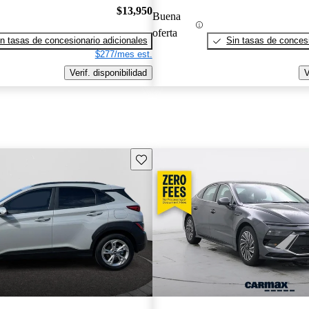
$13,950
Buena
oferta
n tasas de concesionario adicionales
Sin tasas de concesi
$277/mes est.
Verif. disponibilidad
V
Guarda este Aviso