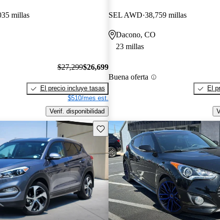
035 millas
SEL AWD
38,759 millas
Dacono, CO
23 millas
$27,299
$26,699
Buena oferta
El precio incluye tasas
El p
$510/mes est.
Verif. disponibilidad
V
Guarda este Aviso