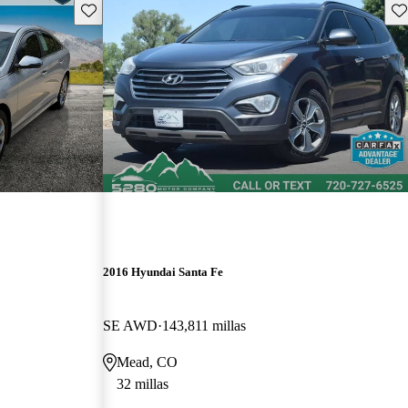
Guarda este Aviso
Gu
2016 Hyundai Santa Fe
SE AWD
143,811 millas
Mead, CO
32 millas