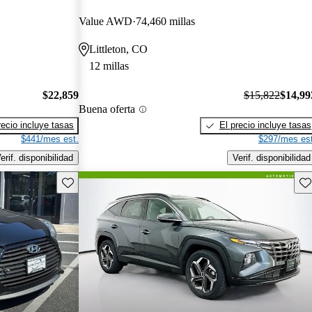
Value AWD
74,460 millas
Littleton, CO
12 millas
$22,859
$15,822
$14,99
Buena oferta
recio incluye tasas
El precio incluye tasas
$441/mes est.
$297/mes est
erif. disponibilidad
Verif. disponibilidad
Guarda este Aviso
Gu