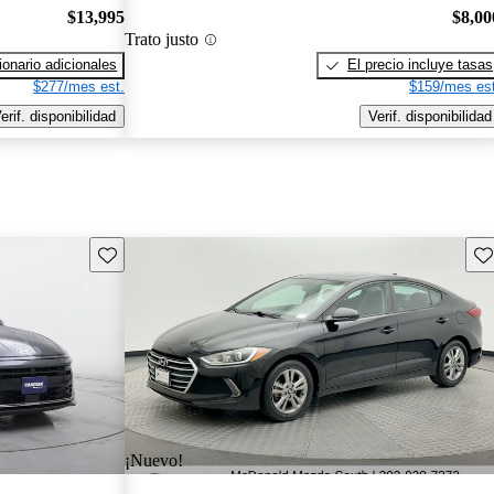
$13,995
$8,00
Trato justo
onario adicionales
El precio incluye tasas
$277/mes est.
$159/mes est
erif. disponibilidad
Verif. disponibilidad
Guarda este Aviso
Gu
¡Nuevo!