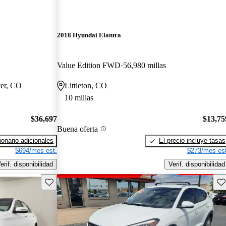
2018 Hyundai Elantra
Value Edition FWD
56,980 millas
ver, CO
Littleton, CO
10 millas
$36,697
$13,75
Buena oferta
onario adicionales
El precio incluye tasas
$694/mes est.
$273/mes est
erif. disponibilidad
Verif. disponibilidad
Guarda este Aviso
Gu