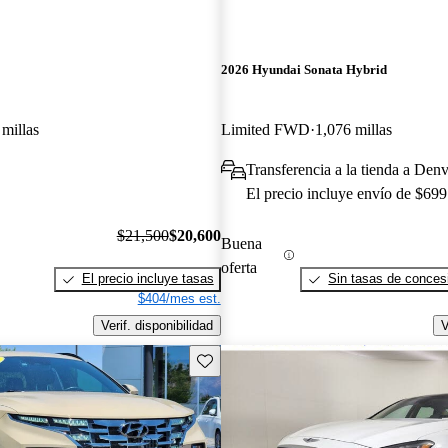
2026 Hyundai Sonata Hybrid
millas
Limited FWD
1,076 millas
Transferencia a la tienda a Den
El precio incluye envío de $699
$21,500
$20,600
Buena
oferta
El precio incluye tasas
Sin tasas de concesi
$404/mes est.
Verif. disponibilidad
V
Guarda este Aviso