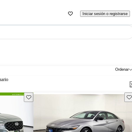
Iniciar sesión o registrarse
Ordenar
nario
Guarda este Aviso
Gu