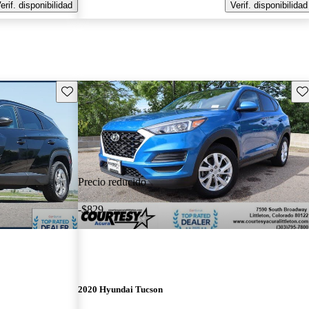
erif. disponibilidad
Verif. disponibilidad
Guarda este Aviso
Gu
Precio reducido
-$829
2020 Hyundai Tucson