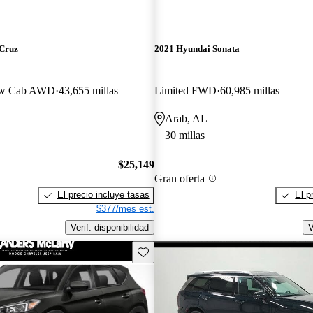
 Cruz
2021 Hyundai Sonata
ew Cab AWD
43,655 millas
Limited FWD
60,985 millas
Arab, AL
30 millas
$25,149
Gran oferta
El precio incluye tasas
El p
$377/mes est.
Verif. disponibilidad
V
Guarda este Aviso