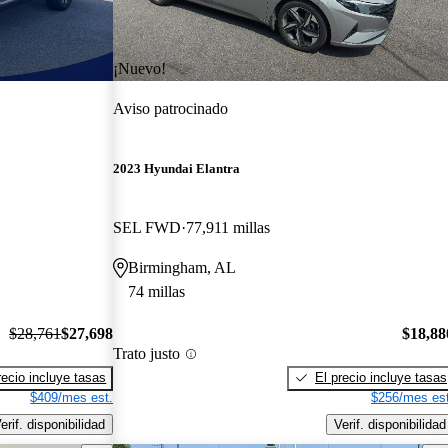
¡Nuevo!
Aviso patrocinado
2023 Hyundai Elantra
SEL FWD
77,911 millas
Birmingham, AL
74 millas
$28,761
$27,698
$18,88
Trato justo
recio incluye tasas
El precio incluye tasas
$409/mes est.
$256/mes est
erif. disponibilidad
Verif. disponibilidad