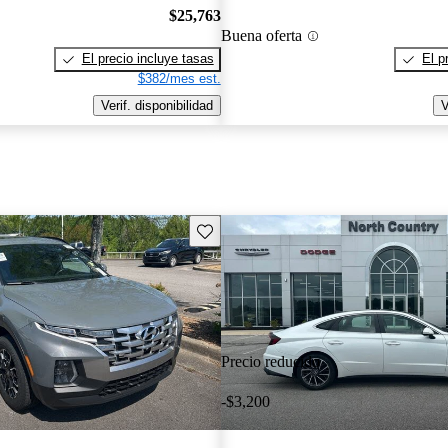
$25,763
Buena oferta
El precio incluye tasas
El p
$382/mes est.
Verif. disponibilidad
V
Guarda este Aviso
Precio reducido
-$3,200