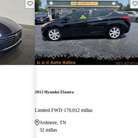
Guarda este Aviso
Gu
¡Nuevo!
2012 Hyundai Elantra
Limited FWD
170,012 millas
Ardmore, TN
32 millas