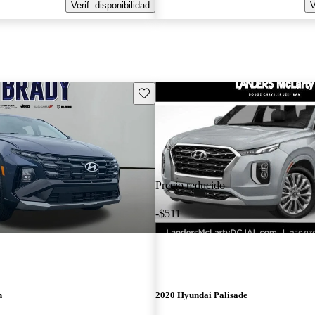
Verif. disponibilidad
V
Guarda este Aviso
Precio reducido
-$511
n
2020 Hyundai Palisade