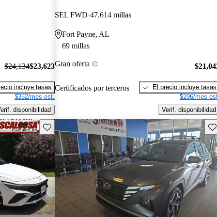
SEL FWD
47,614 millas
Fort Payne, AL
69 millas
Gran oferta
$24,134
$23,623
$21,04
recio incluye tasas
El precio incluye tasas
Certificados por terceros
$352/mes est.
$296/mes est
erif. disponibilidad
Verif. disponibilidad
Guarda este Aviso
Gu