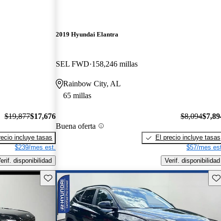
2019 Hyundai Elantra
SEL FWD
158,246 millas
Rainbow City, AL
65 millas
$19,877
$17,676
$8,094
$7,89
Buena oferta
recio incluye tasas
El precio incluye tasas
$239/mes est.
$57/mes est
erif. disponibilidad
Verif. disponibilidad
Guarda este Aviso
Gu