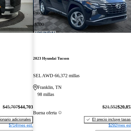
Precio reducido
-$700
2023 Hyundai Tucson
SEL AWD
66,372 millas
Franklin, TN
98 millas
$45,707
$44,703
$21,552
$20,85
Buena oferta
onario adicionales
El precio incluye tasas
$714/mes est.
$292/mes est