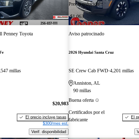
Precio reducido
-$1,063
ll Penney Toyota
Aviso patrocinado
Fe
2026 Hyundai Santa Cruz
,547 millas
SE Crew Cab FWD
4,201 millas
Anniston, AL
90 millas
Buena oferta
$20,983
Certificados por el
El precio incluye tasas
El p
fabricante
$300/mes est.
Verif. disponibilidad
V