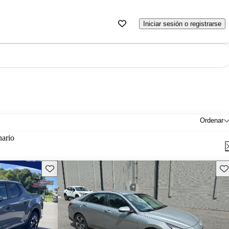
Iniciar sesión o registrarse
Ordenar
nario
Guarda este Aviso
Gu