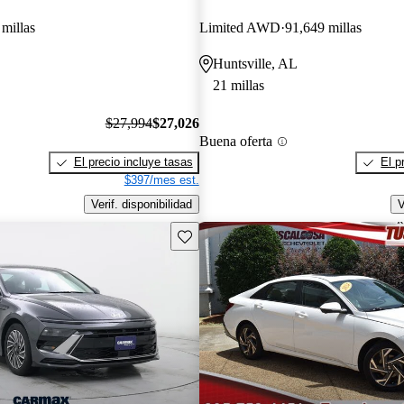
millas
Limited AWD
91,649 millas
Huntsville, AL
21 millas
$27,994
$27,026
Buena oferta
El precio incluye tasas
El p
$397/mes est.
Verif. disponibilidad
V
Guarda este Aviso