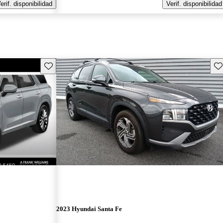
erif. disponibilidad
Verif. disponibilidad
Guarda este Aviso
Gu
2023 Hyundai Santa Fe