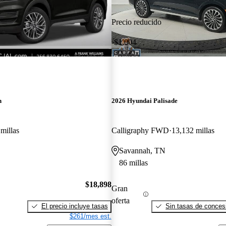
Precio reducido
-$1,004
n
2026 Hyundai Palisade
millas
Calligraphy FWD
13,132 millas
Savannah, TN
86 millas
$18,898
Gran
oferta
El precio incluye tasas
Sin tasas de concesi
$261/mes est.