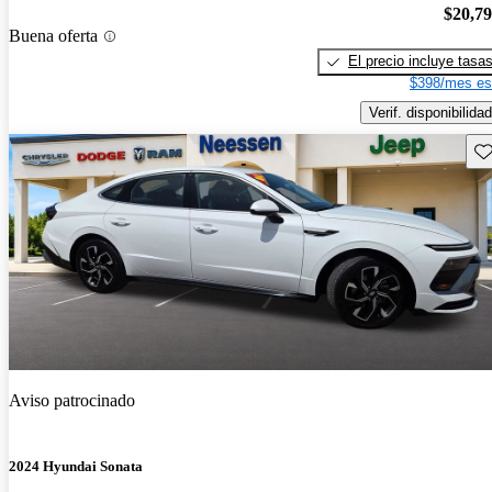
$20,7
Buena oferta
El precio incluye tasa
$398/mes es
Verif. disponibilidad
Gu
Aviso patrocinado
2024 Hyundai Sonata