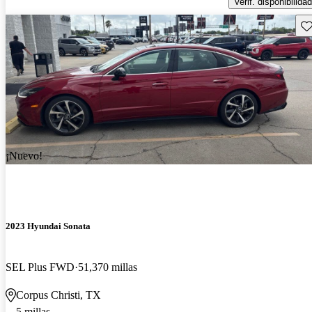
Verif. disponibilidad
Gu
¡Nuevo!
2023 Hyundai Sonata
SEL Plus FWD
51,370 millas
Corpus Christi, TX
5 millas