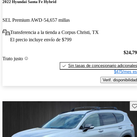
2022 Hyundai Santa Fe Hybrid
SEL Premium AWD
54,657 millas
Transferencia a la tienda a Corpus Christi, TX
El precio incluye envío de $799
$24,7
Trato justo
Sin tasas de concesionario adicionale
$475/mes es
Verif. disponibilidad
Gu