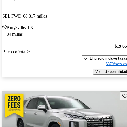
SEL FWD
68,817 millas
Kingsville, TX
34 millas
$19,6
Buena oferta
El precio incluye tasa
$370/mes es
Verif. disponibilidad
Gu