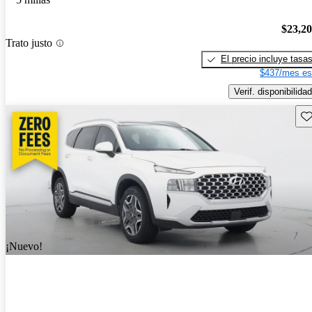
$23,2
Trato justo
El precio incluye tasa
$437/mes es
Verif. disponibilidad
Gu
¡Nuevo!