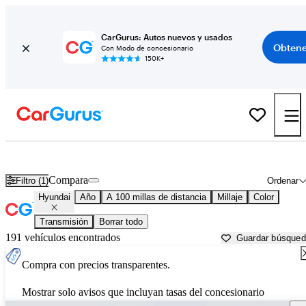
CarGurus: Autos nuevos y usados
Obtene
Con Modo de concesionario
150K+
Autos Hyundai usados en venta cerca de
Corpus Christi, TX
Compara
Filtro (1)
Ordenar
Hyundai
Año
A 100 millas de distancia
Millaje
Color
Transmisión
Borrar todo
191 vehículos encontrados
Guardar búsque
Compra con precios transparentes.
Mostrar solo avisos que incluyan tasas del concesionario