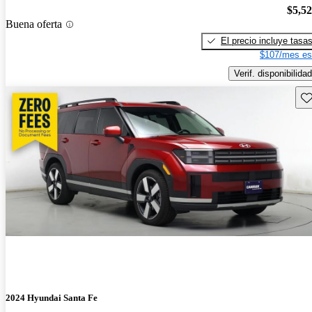
$5,5
Buena oferta
El precio incluye tasa
$107/mes es
Verif. disponibilidad
Gu
2024 Hyundai Santa Fe