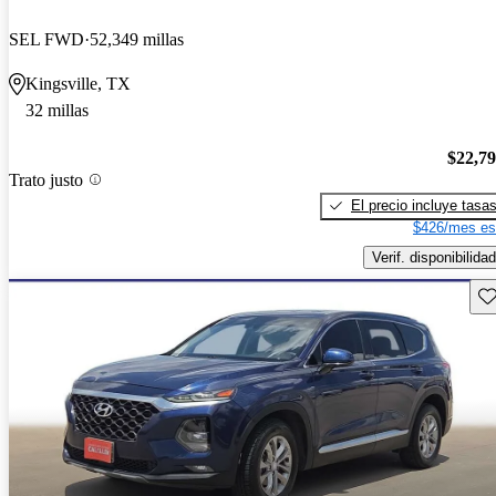
SEL FWD
52,349 millas
Kingsville, TX
32 millas
$22,7
Trato justo
El precio incluye tasa
$426/mes es
Verif. disponibilidad
Gu