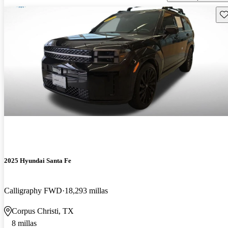
Gu
2025 Hyundai Santa Fe
Calligraphy FWD
18,293 millas
Corpus Christi, TX
8 millas