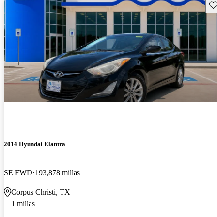
Gu
2014 Hyundai Elantra
SE FWD
193,878 millas
Corpus Christi, TX
1 millas