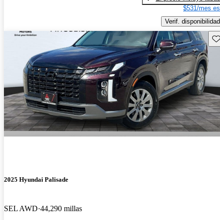
$531/mes es
Verif. disponibilidad
Gu
2025 Hyundai Palisade
SEL AWD
44,290 millas