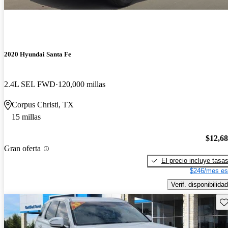
2020 Hyundai Santa Fe
2.4L SEL FWD
120,000 millas
Corpus Christi, TX
15 millas
$12,6
Gran oferta
El precio incluye tasa
$246/mes es
Verif. disponibilidad
Gu