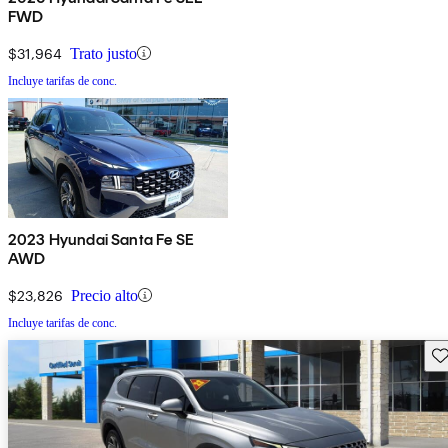
FWD
$31,964
Trato justo
Incluye tarifas de conc.
2023 Hyundai Santa Fe SE
AWD
$23,826
Precio alto
Incluye tarifas de conc.
Gu