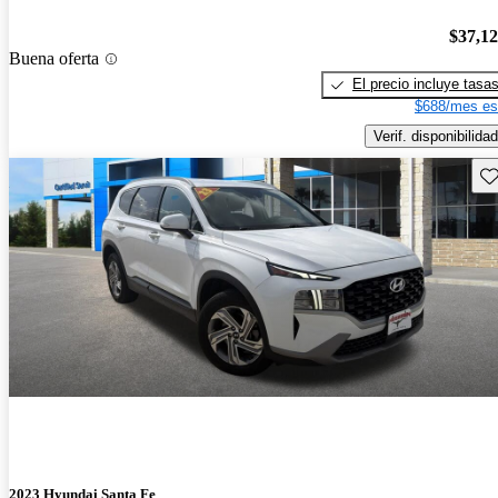
$37,1
Buena oferta
El precio incluye tasa
$688/mes es
Verif. disponibilidad
Gu
2023 Hyundai Santa Fe