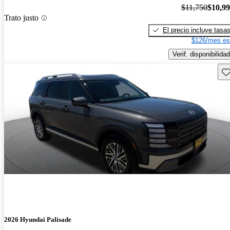
$11,750
$10,9
Trato justo
El precio incluye tasa
$126/mes es
Verif. disponibilidad
Gu
2026 Hyundai Palisade