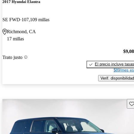
2017 Hyundai Elantra
SE FWD
107,109 millas
Richmond, CA
17 millas
$9,0
Trato justo
El precio incluye tasa
$89/mes es
Verif. disponibilidad
Gu