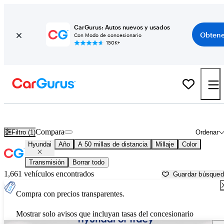
CarGurus: Autos nuevos y usados
Obtene
Con Modo de concesionario
150K+
Autos Hyundai usados en venta cerca de
Concord, CA
Compara
Filtro (1)
Ordenar
Hyundai
Año
A 50 millas de distancia
Millaje
Color
Transmisión
Borrar todo
1,661 vehículos encontrados
Guardar búsque
Compra con precios transparentes.
Mostrar solo avisos que incluyan tasas del concesionario