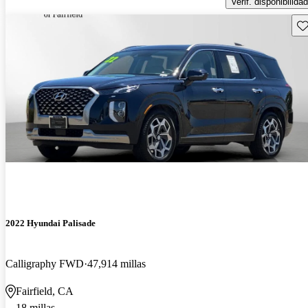
Verif. disponibilidad
Gu
2022 Hyundai Palisade
Calligraphy FWD
47,914 millas
Fairfield, CA
18 millas