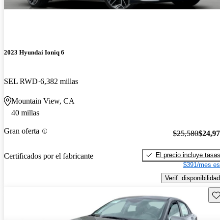
2023 Hyundai Ioniq 6
SEL RWD
6,382 millas
Mountain View, CA
40 millas
Gran oferta
$25,580
$24,9
El precio incluye tasa
Certificados por el fabricante
$391/mes es
Verif. disponibilidad
Gu