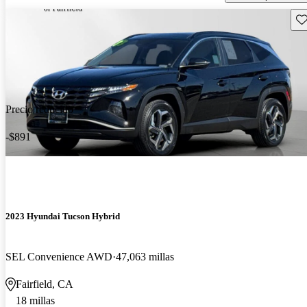
Gu
Precio reducido
-$891
2023 Hyundai Tucson Hybrid
SEL Convenience AWD
47,063 millas
Fairfield, CA
18 millas