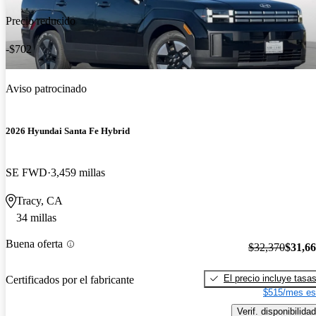
Precio reducido
-$702
Aviso patrocinado
2026 Hyundai Santa Fe Hybrid
SE FWD
3,459 millas
Tracy, CA
34 millas
Buena oferta
$32,370
$31,6
El precio incluye tasa
Certificados por el fabricante
$515/mes es
Verif. disponibilidad