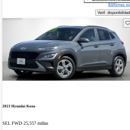
$305/mes es
Verif. disponibilidad
Gu
2023 Hyundai Kona
SEL FWD
25,557 millas