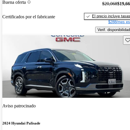
Buena oferta
$20,068
$19,6
El precio incluye tasa
Certificados por el fabricante
$288/mes es
Verif. disponibilidad
Gu
Aviso patrocinado
2024 Hyundai Palisade