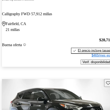
Calligraphy FWD
57,912 millas
Fairfield, CA
21 millas
$28,7
Buena oferta
El precio incluye tasa
$465/mes es
Verif. disponibilidad
Gu