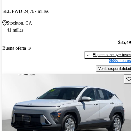
SEL FWD
24,767 millas
Stockton, CA
41 millas
$35,4
Buena oferta
El precio incluye tasa
$588/mes es
Verif. disponibilidad
Gu