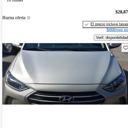
$28,8
Buena oferta
El precio incluye tasa
$468/mes es
Verif. disponibilidad
Gu