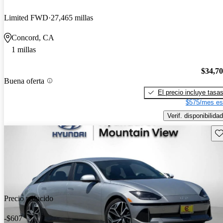
Limited FWD
27,465 millas
Concord, CA
1 millas
$34,7
Buena oferta
El precio incluye tasa
$575/mes es
Verif. disponibilidad
Gu
Precio reducido
-$607