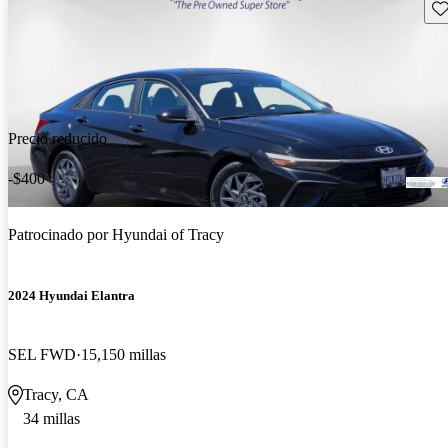
Gu
Precio reducido
-$400
Patrocinado por
Hyundai of Tracy
2024 Hyundai Elantra
SEL FWD
15,150 millas
Tracy, CA
34 millas