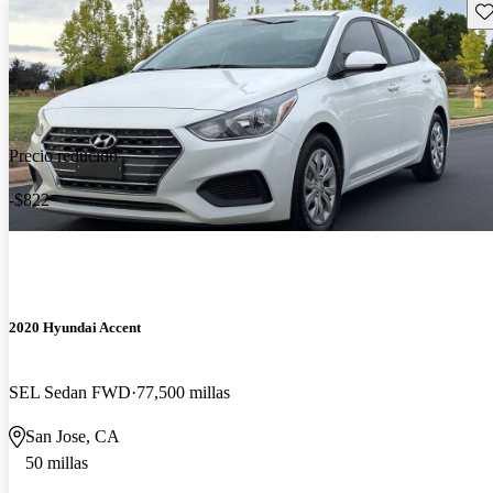
Gu
Precio reducido
-$822
2020 Hyundai Accent
SEL Sedan FWD
77,500 millas
San Jose, CA
50 millas