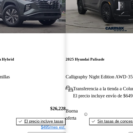
n Hybrid
2025 Hyundai Palisade
millas
Calligraphy Night Edition AWD
35
Transferencia a la tienda a Co
El precio incluye envío de $649
$26,228
Buena
oferta
El precio incluye tasas
Sin tasas de concesi
$495/mes est.