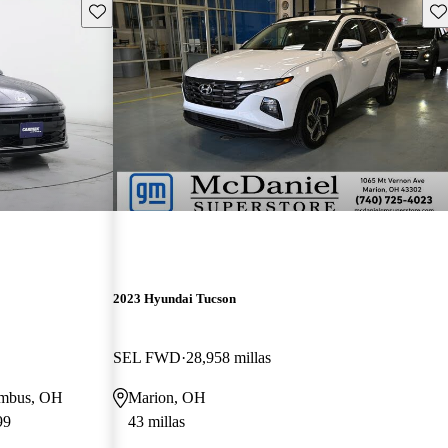
Guarda este Aviso
Gu
2023 Hyundai Tucson
SEL FWD
28,958 millas
lumbus, OH
Marion, OH
99
43 millas