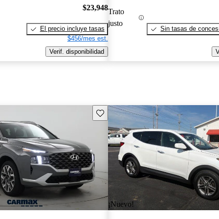
$23,948
Trato
justo
El precio incluye tasas
Sin tasas de concesi
$456/mes est.
Verif. disponibilidad
V
Guarda este Aviso
¡Nuevo!