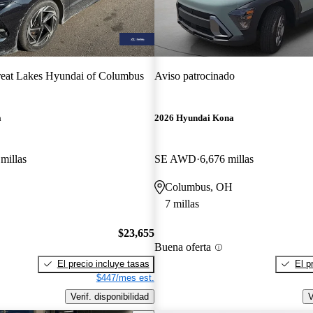
eat Lakes Hyundai of Columbus
Aviso patrocinado
a
2026 Hyundai Kona
millas
SE AWD
6,676 millas
Columbus, OH
7 millas
$23,655
Buena oferta
El precio incluye tasas
El p
$447/mes est.
Verif. disponibilidad
V