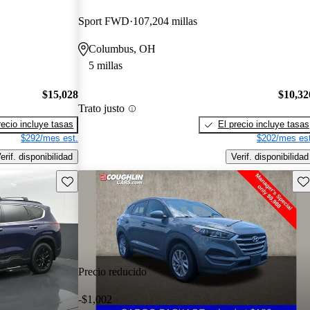
Sport FWD
107,204 millas
Columbus, OH
5 millas
$15,028
$10,32
Trato justo
recio incluye tasas
El precio incluye tasas
$292/mes est.
$202/mes est
erif. disponibilidad
Verif. disponibilidad
Guarda este Aviso
Gu
Precio reducido
-$1,002