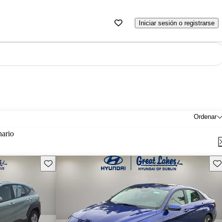
Iniciar sesión o registrarse
Ordenar
nario
Guarda este Aviso
Gu