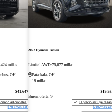
2022 Hyundai Tucson
,424 millas
Limited AWD
75,877 millas
lumbus, OH
Pataskala, OH
19 millas
$41,647
$19,93
Buena oferta
onario adicionales
El precio incluye tasas
$780/mes est.
$386/mes est