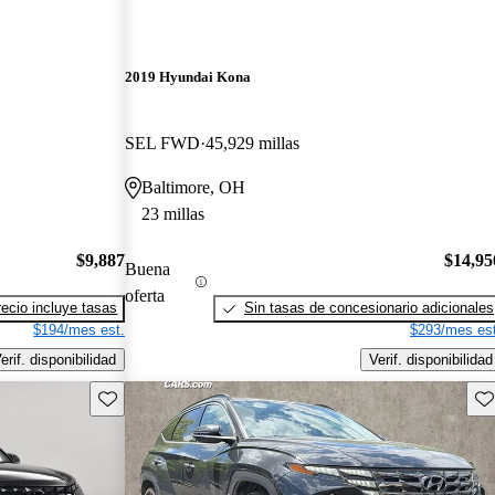
2019 Hyundai Kona
SEL FWD
45,929 millas
Baltimore, OH
23 millas
$9,887
$14,95
Buena
oferta
recio incluye tasas
Sin tasas de concesionario adicionales
$194/mes est.
$293/mes est
erif. disponibilidad
Verif. disponibilidad
Guarda este Aviso
Gu