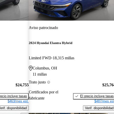
Aviso patrocinado
2024 Hyundai Elantra Hybrid
Limited FWD
18,315 millas
Columbus, OH
11 millas
Trato justo
$24,755
$25,76
Certificados por el
recio incluye tasas
El precio incluye tasas
fabricante
$463/mes est.
$487/mes est
erif. disponibilidad
Verif. disponibilidad