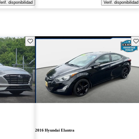
erif. disponibilidad
Verif. disponibilidad
Guarda este Aviso
Gu
2016 Hyundai Elantra