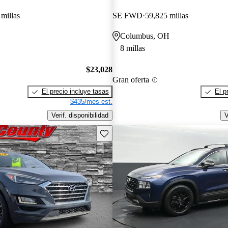
millas
SE FWD
59,825 millas
Columbus, OH
8 millas
$23,028
Gran oferta
El precio incluye tasas
El p
$435/mes est.
Verif. disponibilidad
V
Guarda este Aviso