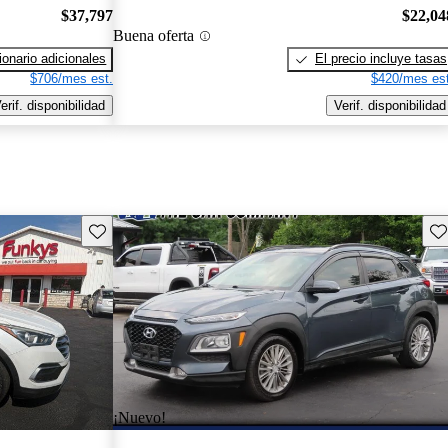
$37,797
$22,04
Buena oferta
onario adicionales
El precio incluye tasas
$706/mes est.
$420/mes est
erif. disponibilidad
Verif. disponibilidad
Guarda este Aviso
Gu
¡Nuevo!