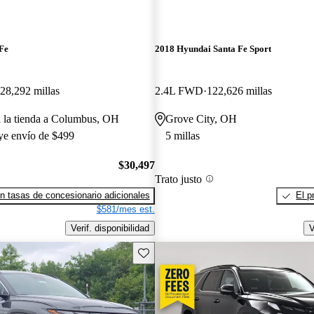
Fe
2018 Hyundai Santa Fe Sport
28,292 millas
2.4L FWD
122,626 millas
a la tienda a Columbus, OH
Grove City, OH
uye envío de $499
5 millas
$30,497
Trato justo
n tasas de concesionario adicionales
El p
$581/mes est.
Verif. disponibilidad
V
Guarda este Aviso