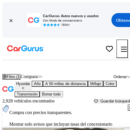
CarGurus: Autos nuevos y usados
Obtene
Con Modo de concesionario
150K+
Autos Hyundai usados en venta cerca de
Chicago, IL
Compara
Filtro (1)
Ordenar
Hyundai
Año
A 50 millas de distancia
Millaje
Color
Transmisión
Borrar todo
2,928 vehículos encontrados
Guardar búsque
Compra con precios transparentes.
Mostrar solo avisos que incluyan tasas del concesionario