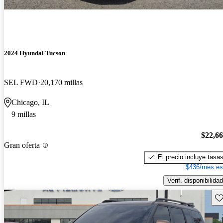
2024 Hyundai Tucson
SEL FWD
20,170 millas
Chicago, IL
9 millas
$22,6
Gran oferta
El precio incluye tasa
$436/mes es
Verif. disponibilidad
Gu