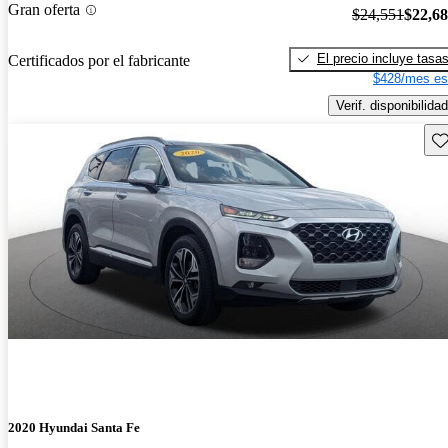
Gran oferta
$24,551
$22,6
El precio incluye tasa
Certificados por el fabricante
$428/mes es
Verif. disponibilidad
Gu
2020 Hyundai Santa Fe