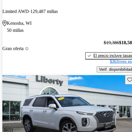
Limited AWD
129,487 millas
Kenosha, WI
50 millas
$19,386
$18,5
Gran oferta
El precio incluye tasa
$363/mes es
Verif. disponibilidad
Gu
Precio reducido
-$651