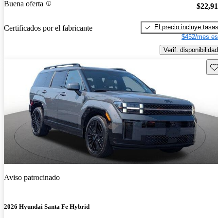
Buena oferta
$22,9
El precio incluye tasa
Certificados por el fabricante
$452/mes es
Verif. disponibilidad
Gu
Aviso patrocinado
2026 Hyundai Santa Fe Hybrid