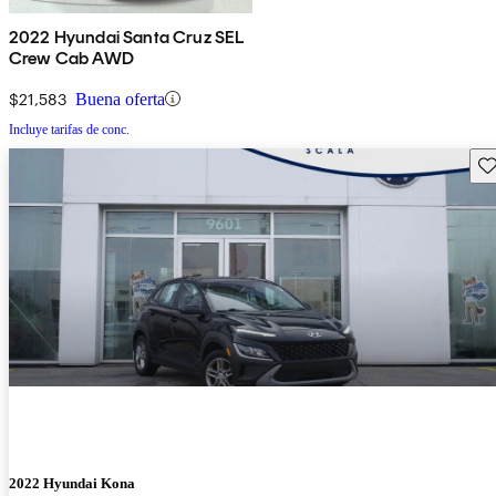
2022 Hyundai Santa Cruz SEL
Crew Cab AWD
$21,583
Buena oferta
Incluye tarifas de conc.
Gu
2022 Hyundai Kona