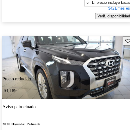
El precio incluye tasa
$421/mes es
Verif. disponibilidad
Gu
Precio reducido
-$1,189
Aviso patrocinado
2020 Hyundai Palisade