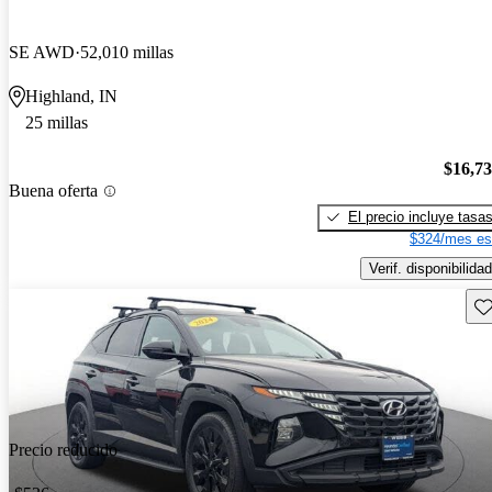
SE AWD
52,010 millas
Highland, IN
25 millas
$16,7
Buena oferta
El precio incluye tasa
$324/mes es
Verif. disponibilidad
Gu
Precio reducido