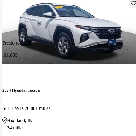
Gu
Precio reducido
-$1,866
2024 Hyundai Tucson
SEL FWD
20,881 millas
Highland, IN
24 millas