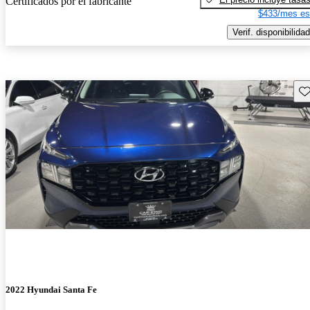
Certificados por el fabricante
$433/mes es
Verif. disponibilidad
Gu
2022 Hyundai Santa Fe