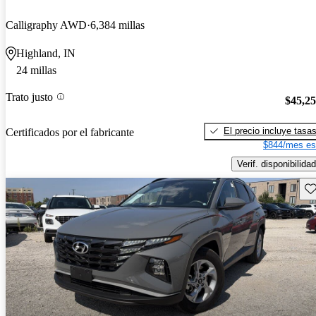
Calligraphy AWD
6,384 millas
Highland, IN
24 millas
Trato justo
$45,2
El precio incluye tasa
Certificados por el fabricante
$844/mes es
Verif. disponibilidad
Gu