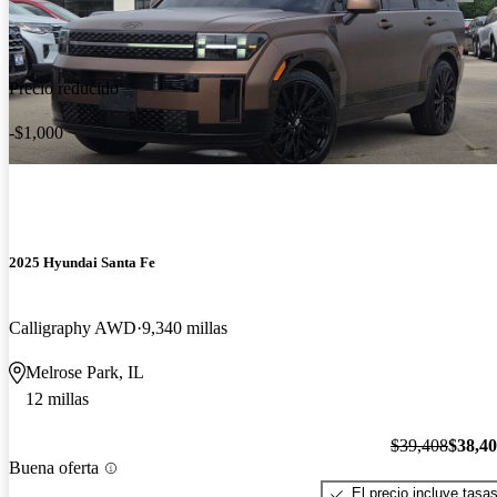
Precio reducido
-$1,000
2025 Hyundai Santa Fe
Calligraphy AWD
9,340 millas
Melrose Park, IL
12 millas
$39,408
$38,4
Buena oferta
El precio incluye tasa