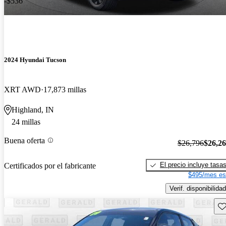
-$536
2024 Hyundai Tucson
XRT AWD
17,873 millas
Highland, IN
24 millas
Buena oferta
$26,796
$26,2
El precio incluye tasa
Certificados por el fabricante
$495/mes es
Verif. disponibilidad
Gu