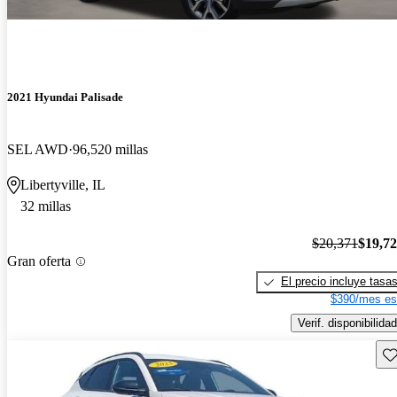
2021 Hyundai Palisade
SEL AWD
96,520 millas
Libertyville, IL
32 millas
$20,371
$19,7
Gran oferta
El precio incluye tasa
$390/mes es
Verif. disponibilidad
Gu