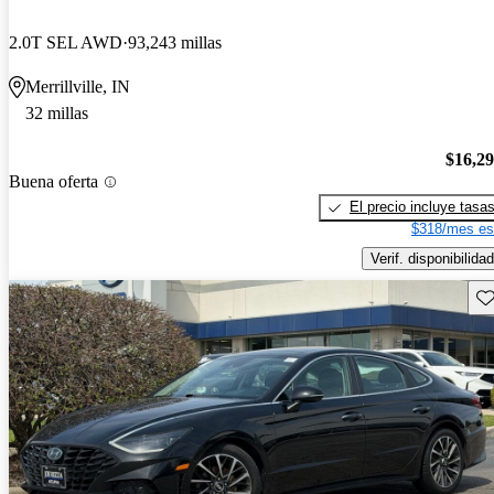
2.0T SEL AWD
93,243 millas
Merrillville, IN
32 millas
$16,2
Buena oferta
El precio incluye tasa
$318/mes es
Verif. disponibilidad
Gu