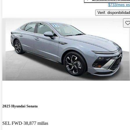
$733/mes es
Verif. disponibilidad
Gu
2025 Hyundai Sonata
SEL FWD
38,877 millas