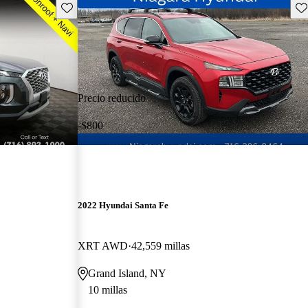
Guarda este Aviso
Gu
Precio reducido
-$800
2022 Hyundai Santa Fe
XRT AWD
42,559 millas
Grand Island, NY
10 millas