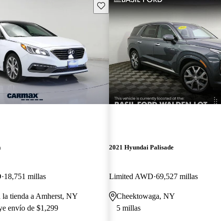
Guarda este Aviso
a
2021 Hyundai Palisade
D
18,751 millas
Limited AWD
69,527 millas
a la tienda a Amherst, NY
Cheektowaga, NY
uye envío de $1,299
5 millas