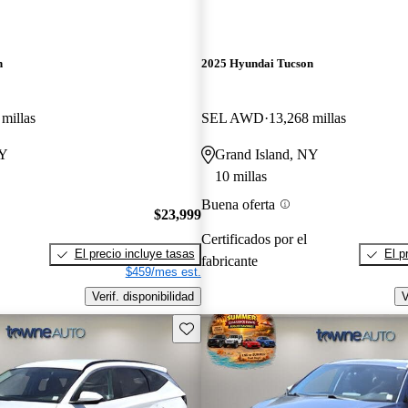
n
2025 Hyundai Tucson
millas
SEL AWD
13,268 millas
NY
Grand Island, NY
10 millas
Buena oferta
$23,999
Certificados por el
El precio incluye tasas
El p
fabricante
$459/mes est.
Verif. disponibilidad
V
Guarda este Aviso