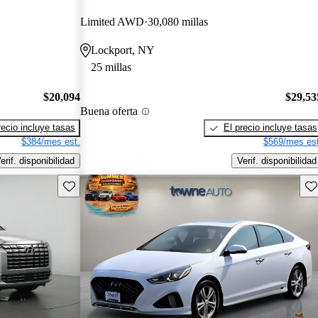
Limited AWD
30,080 millas
Lockport, NY
25 millas
$20,094
$29,53
Buena oferta
recio incluye tasas
El precio incluye tasas
$384/mes est.
$569/mes est
erif. disponibilidad
Verif. disponibilidad
Guarda este Aviso
Gu