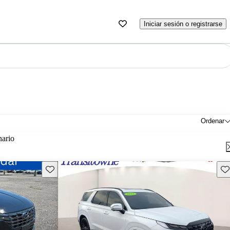
Iniciar sesión o registrarse
Ordenar
nario
Guarda este Aviso
Gu