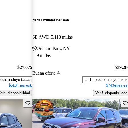
2026 Hyundai Palisade
SE AWD
5,118 millas
Orchard Park, NY
9 millas
$27,075
$39,28
Buena oferta
recio incluye tasas
El precio incluye tasas
$513/mes est.
$743/mes est
erif. disponibilidad
Verif. disponibilidad
Guarda este Aviso
Gu