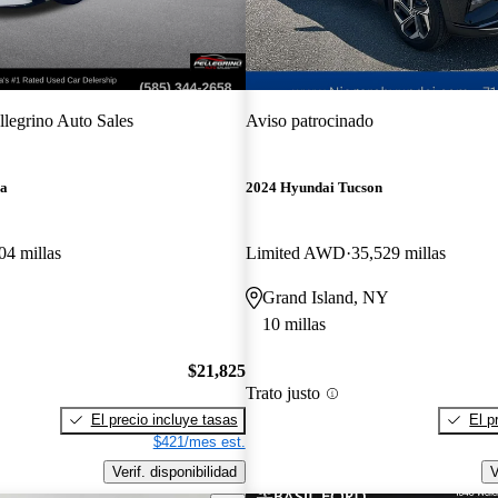
llegrino Auto Sales
Aviso patrocinado
ra
2024 Hyundai Tucson
04 millas
Limited AWD
35,529 millas
Grand Island, NY
10 millas
$21,825
Trato justo
El precio incluye tasas
El p
$421/mes est.
Verif. disponibilidad
V