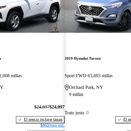
n
2019 Hyundai Tucson
2,008 millas
Sport FWD
65,693 millas
NY
Orchard Park, NY
9 millas
$24,697
$24,097
Trato justo
El precio incluye tasas
El p
$460/mes est.