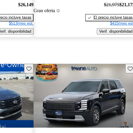
$26,149
$21,975
$21,17
Gran oferta
recio incluye tasas
El precio incluye tasas
$513/mes est.
$415/mes est
erif. disponibilidad
Verif. disponibilidad
Guarda este Aviso
Gu