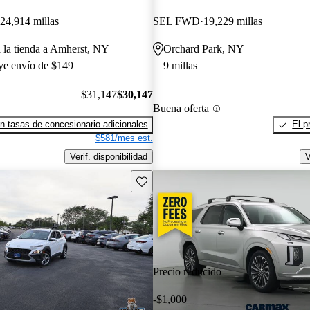
24,914 millas
SEL FWD
19,229 millas
a la tienda a Amherst, NY
Orchard Park, NY
uye envío de $149
9 millas
$31,147
$30,147
Buena oferta
n tasas de concesionario adicionales
El p
$581/mes est.
Verif. disponibilidad
V
Guarda este Aviso
Precio reducido
-$1,000