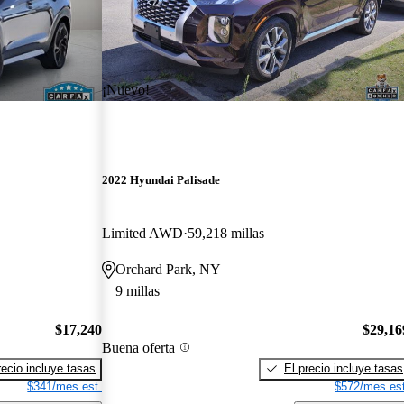
¡Nuevo!
2022 Hyundai Palisade
Limited AWD
59,218 millas
Orchard Park, NY
9 millas
$17,240
$29,16
Buena oferta
recio incluye tasas
El precio incluye tasas
$341/mes est.
$572/mes est