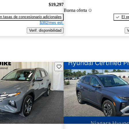
$19,297
Buena oferta
n tasas de concesionario adicionales
El p
$382/mes est.
Verif. disponibilidad
V
Guarda este Aviso