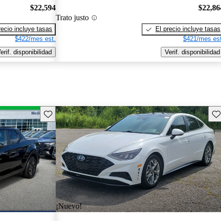
$22,594
$22,86
Trato justo
recio incluye tasas
El precio incluye tasas
$422/mes est.
$421/mes est
erif. disponibilidad
Verif. disponibilidad
Guarda este Aviso
Gu
¡Nuevo!