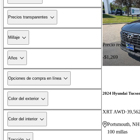
Precios transparentes
Millaje
Precio reducido
-$1,269
Años
Opciones de compra en línea
2024 Hyundai Tucso
Color del exterior
XRT AWD
39,562
Color del interior
Portsmouth, NH
100 millas
Tracción