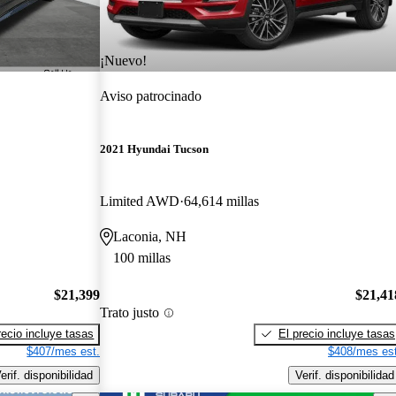
¡Nuevo!
Aviso patrocinado
2021 Hyundai Tucson
Limited AWD
64,614 millas
Laconia, NH
100 millas
$21,399
$21,41
Trato justo
recio incluye tasas
El precio incluye tasas
$407/mes est.
$408/mes est
erif. disponibilidad
Verif. disponibilidad