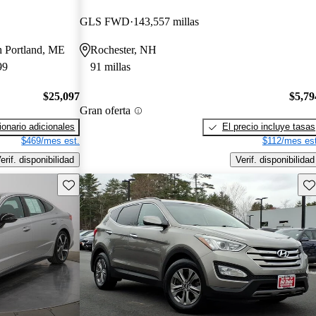
GLS FWD
143,557 millas
th Portland, ME
Rochester, NH
99
91 millas
$25,097
$5,79
Gran oferta
onario adicionales
El precio incluye tasas
$469/mes est.
$112/mes est
erif. disponibilidad
Verif. disponibilidad
Guarda este Aviso
Gu