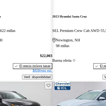
n
2023 Hyundai Santa Cruz
622 millas
SEL Premium Crew Cab AWD
55,
NH
Newington, NH
98 millas
$22,003
Buena oferta
El precio incluye tasas
El p
$419/mes est.
Verif. disponibilidad
V
Guarda este Aviso