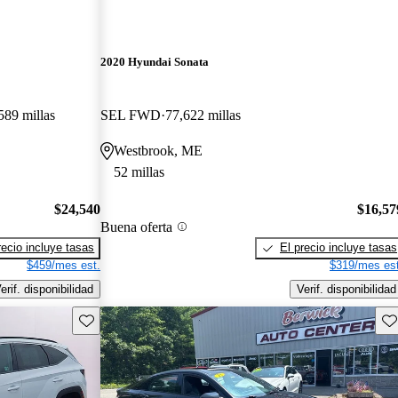
2020 Hyundai Sonata
589 millas
SEL FWD
77,622 millas
Westbrook, ME
52 millas
$24,540
$16,57
Buena oferta
recio incluye tasas
El precio incluye tasas
$459/mes est.
$319/mes est
erif. disponibilidad
Verif. disponibilidad
Guarda este Aviso
Gu