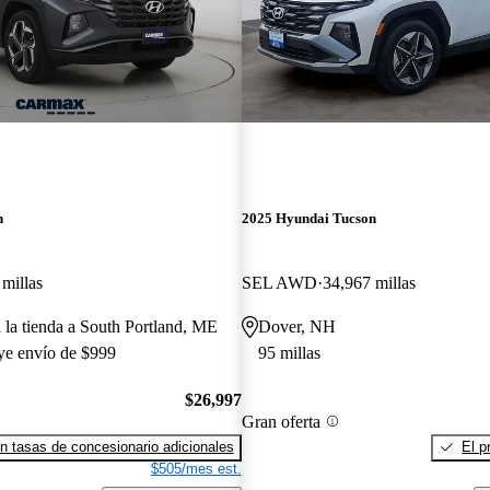
n
2025 Hyundai Tucson
millas
SEL AWD
34,967 millas
a la tienda a South Portland, ME
Dover, NH
uye envío de $999
95 millas
$26,997
Gran oferta
n tasas de concesionario adicionales
El p
$505/mes est.