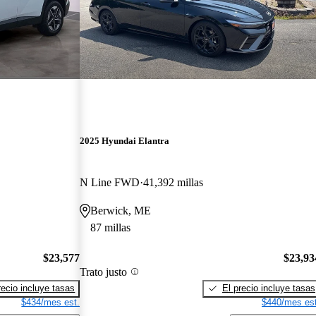
2025 Hyundai Elantra
N Line FWD
41,392 millas
Berwick, ME
87 millas
$23,577
$23,93
Trato justo
recio incluye tasas
El precio incluye tasas
$434/mes est.
$440/mes est