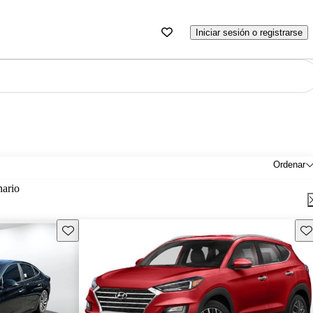
Iniciar sesión o registrarse
Ordenar
nario
Guarda este Aviso
Gu