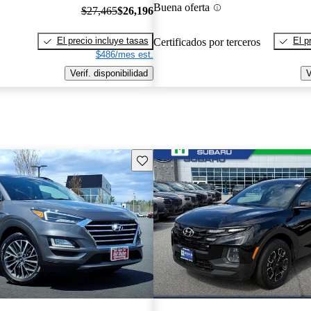
Buena oferta
$27,465
$26,196
El precio incluye tasas
El p
Certificados por terceros
$486/mes est.
Verif. disponibilidad
V
Guarda este Aviso