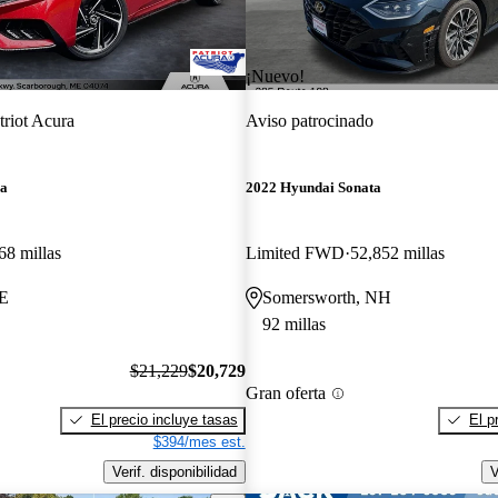
¡Nuevo!
triot Acura
Aviso patrocinado
ra
2022 Hyundai Sonata
68 millas
Limited FWD
52,852 millas
ME
Somersworth, NH
92 millas
$21,229
$20,729
Gran oferta
El precio incluye tasas
El p
$394/mes est.
Verif. disponibilidad
V