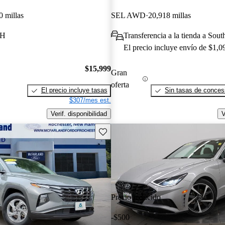
0 millas
SEL AWD
20,918 millas
NH
Transferencia a la tienda a Sou
El precio incluye envío de $1,0
$15,999
Gran
oferta
El precio incluye tasas
Sin tasas de concesi
$307/mes est.
Verif. disponibilidad
V
Guarda este Aviso
Precio reducido
-$500