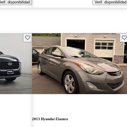
erif. disponibilidad
Verif. disponibilidad
Guarda este Aviso
Gu
2013 Hyundai Elantra