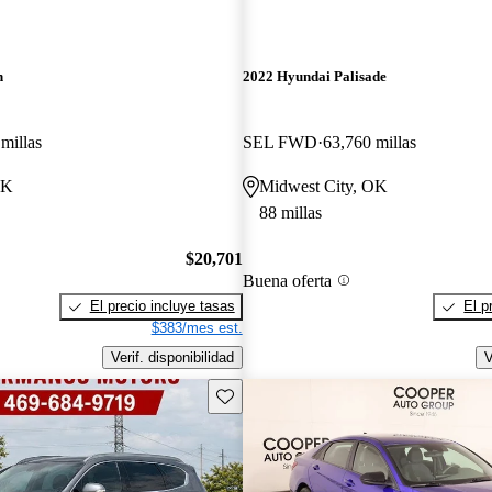
n
2022 Hyundai Palisade
millas
SEL FWD
63,760 millas
OK
Midwest City, OK
88 millas
$20,701
Buena oferta
El precio incluye tasas
El p
$383/mes est.
Verif. disponibilidad
V
Guarda este Aviso