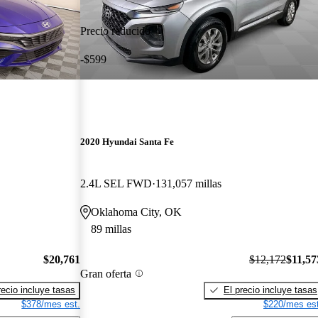
Precio reducido
-$599
2020 Hyundai Santa Fe
2.4L SEL FWD
131,057 millas
Oklahoma City, OK
89 millas
$20,761
$12,172
$11,57
Gran oferta
recio incluye tasas
El precio incluye tasas
$378/mes est.
$220/mes est