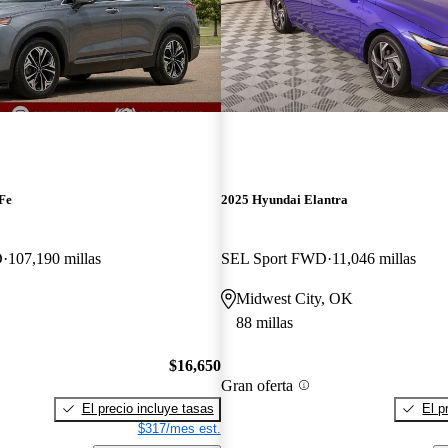
Fe
2025 Hyundai Elantra
D
107,190 millas
SEL Sport FWD
11,046 millas
Midwest City, OK
88 millas
$16,650
Gran oferta
El precio incluye tasas
El p
$317/mes est.