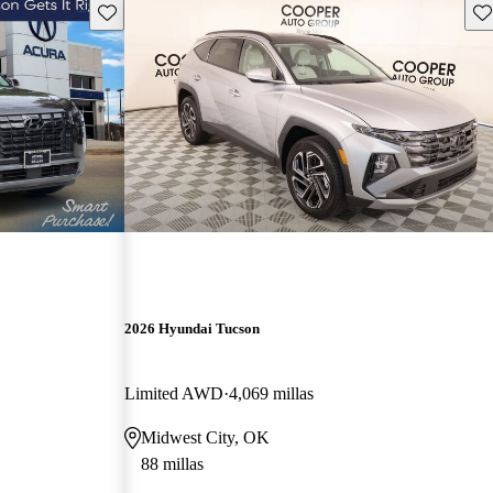
Guarda este Aviso
Gu
2026 Hyundai Tucson
Limited AWD
4,069 millas
Midwest City, OK
88 millas