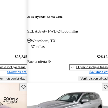
2025 Hyundai Santa Cruz
SEL Activity FWD
24,305 millas
Whitesboro, TX
37 millas
$25,345
$26,12
Buena oferta
recio incluye tasas
El precio incluye tasas
$478/mes est.
$476/mes est
erif. disponibilidad
Verif. disponibilidad
Guarda este Aviso
Gu