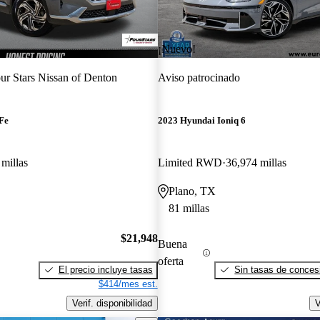
¡Nuevo!
ur Stars Nissan of Denton
Aviso patrocinado
Fe
2023 Hyundai Ioniq 6
millas
Limited RWD
36,974 millas
Plano, TX
81 millas
$21,948
Buena
oferta
El precio incluye tasas
Sin tasas de concesi
$414/mes est.
Verif. disponibilidad
V