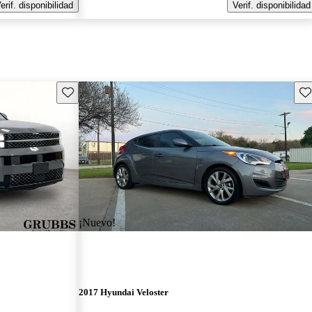
erif. disponibilidad
Verif. disponibilidad
Guarda este Aviso
Gu
¡Nuevo!
2017 Hyundai Veloster