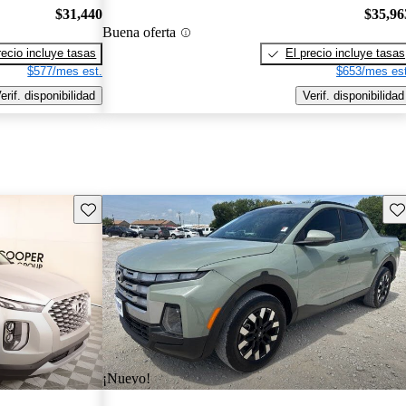
$31,440
$35,96
Buena oferta
recio incluye tasas
El precio incluye tasas
$577/mes est.
$653/mes est
erif. disponibilidad
Verif. disponibilidad
Guarda este Aviso
Gu
¡Nuevo!