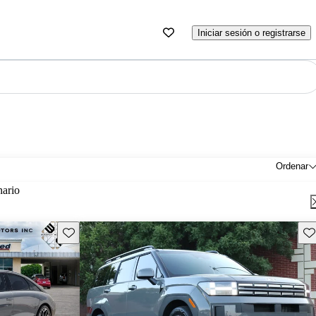
Iniciar sesión o registrarse
Ordenar
nario
Guarda este Aviso
Gu