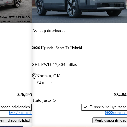
Aviso patrocinado
2026 Hyundai Santa Fe Hybrid
SEL FWD
17,303 millas
Norman, OK
74 millas
$26,995
$34,84
Trato justo
onario adicionales
El precio incluye tasas
$500/mes est.
$633/mes est
erif. disponibilidad
Verif. disponibilidad