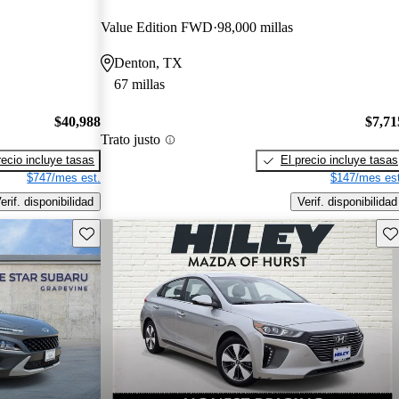
Value Edition FWD
98,000 millas
Denton, TX
67 millas
$40,988
$7,71
Trato justo
recio incluye tasas
El precio incluye tasas
$747/mes est.
$147/mes est
erif. disponibilidad
Verif. disponibilidad
Guarda este Aviso
Gu