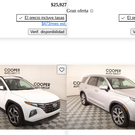
$25,927
Gran oferta
El precio incluye tasas
El p
$473/mes est.
Verif. disponibilidad
V
Guarda este Aviso