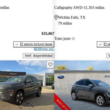
millas
Calligraphy AWD
11,303 millas
Wichita Falls, TX
79 millas
$35,067
Trato justo
El precio incluye tasas
El p
$639/mes est.
Verif. disponibilidad
V
Guarda este Aviso