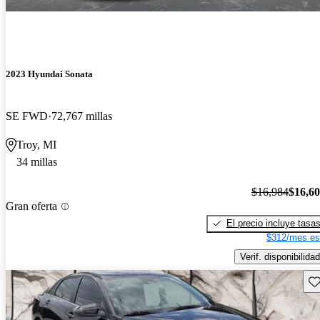
2023 Hyundai Sonata
SE FWD
72,767 millas
Troy, MI
34 millas
$16,984
$16,6
Gran oferta
El precio incluye tasa
$312/mes es
Verif. disponibilidad
Gu