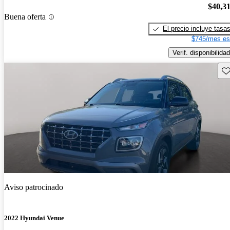
$40,3
Buena oferta
El precio incluye tasa
$745/mes es
Verif. disponibilidad
Gu
Aviso patrocinado
2022 Hyundai Venue