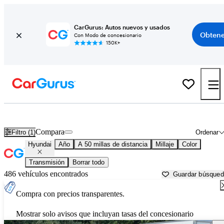
CarGurus: Autos nuevos y usados
Obtene
Con Modo de concesionario
150K+
Autos Hyundai usados en venta cerca de
Ann Arbor, MI
Compara
Filtro (1)
Ordenar
Hyundai
Año
A 50 millas de distancia
Millaje
Color
Transmisión
Borrar todo
486 vehículos encontrados
Guardar búsque
Compra con precios transparentes.
Mostrar solo avisos que incluyan tasas del concesionario