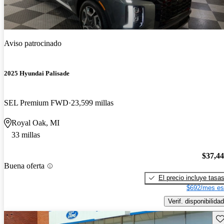
Aviso patrocinado
2025 Hyundai Palisade
SEL Premium FWD
23,599 millas
Royal Oak, MI
33 millas
$37,4
Buena oferta
El precio incluye tasa
$692/mes es
Verif. disponibilidad
Gu