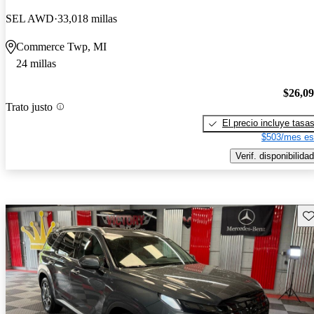
SEL AWD
33,018 millas
Commerce Twp, MI
24 millas
$26,0
Trato justo
El precio incluye tasa
$503/mes es
Verif. disponibilidad
Gu