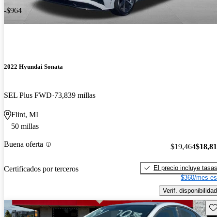
-$964
2022 Hyundai Sonata
SEL Plus FWD
73,839 millas
Flint, MI
50 millas
Buena oferta
$19,464
$18,8
El precio incluye tasa
Certificados por terceros
$360/mes es
Verif. disponibilidad
Gu