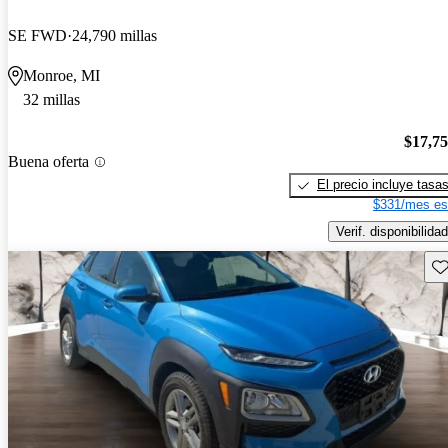
SE FWD
24,790 millas
Monroe, MI
32 millas
$17,7
Buena oferta
El precio incluye tasa
$331/mes es
Verif. disponibilidad
Gu