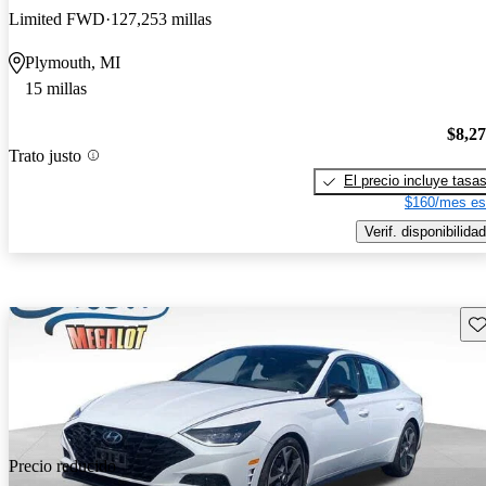
Limited FWD
127,253 millas
Plymouth, MI
15 millas
$8,2
Trato justo
El precio incluye tasa
$160/mes es
Verif. disponibilidad
Gu
Precio reducido