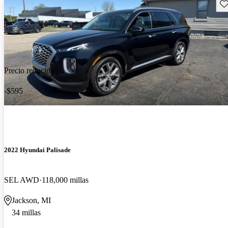
Gu
Precio reducido
-$595
2022 Hyundai Palisade
SEL AWD
118,000 millas
Jackson, MI
34 millas