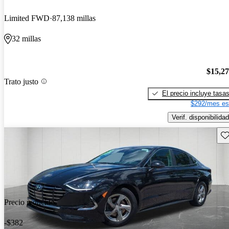
Limited FWD
87,138 millas
32 millas
$15,2
Trato justo
El precio incluye tasa
$292/mes es
Verif. disponibilidad
Gu
Precio reducido
-$382