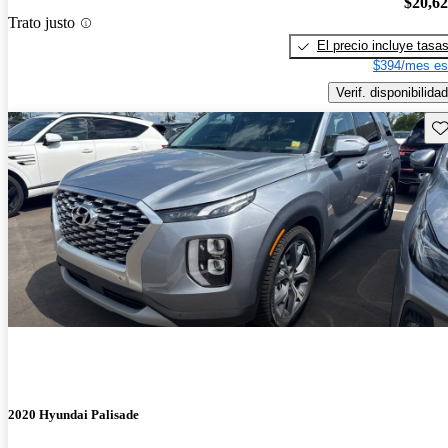
$20,6
Trato justo
El precio incluye tasa
$394/mes es
Verif. disponibilidad
Gu
2020 Hyundai Palisade