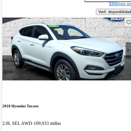
$306/mes es
Verif. disponibilidad
Gu
Precio reducido
-$390
2018 Hyundai Tucson
2.0L SEL AWD
109,933 millas