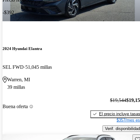
-$392
2024 Hyundai Elantra
SEL FWD
51,045 millas
Warren, MI
39 millas
$19,544
$19,1
Buena oferta
El precio incluye tasa
$357/mes es
Verif. disponibilidad
Gu