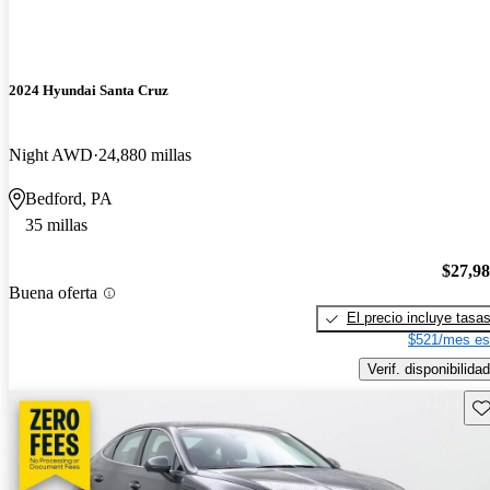
2024 Hyundai Santa Cruz
Night AWD
24,880 millas
Bedford, PA
35 millas
$27,9
Buena oferta
El precio incluye tasa
$521/mes es
Verif. disponibilidad
Gu