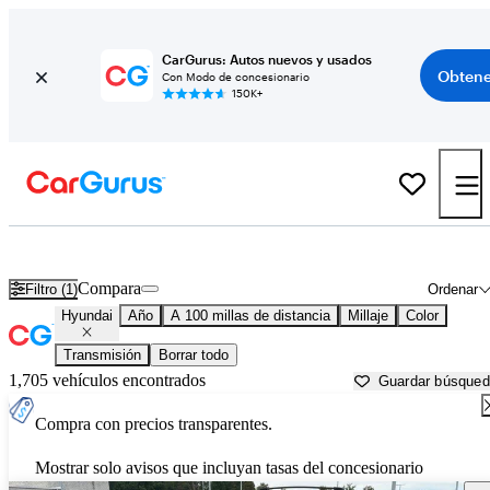
CarGurus: Autos nuevos y usados
Obtene
Con Modo de concesionario
150K+
Autos Hyundai usados en venta cerca de
Altoona, PA
Compara
Filtro (1)
Ordenar
Hyundai
Año
A 100 millas de distancia
Millaje
Color
Transmisión
Borrar todo
1,705 vehículos encontrados
Guardar búsque
Compra con precios transparentes.
Mostrar solo avisos que incluyan tasas del concesionario