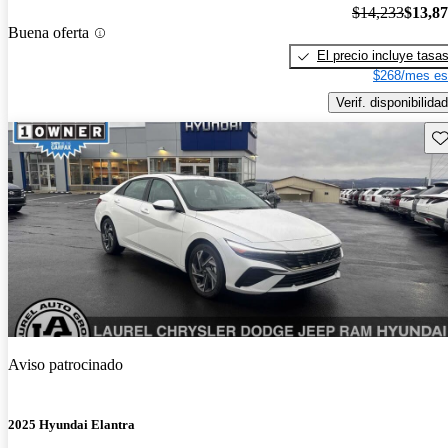
$14,233
$13,8
Buena oferta
El precio incluye tasa
$268/mes es
Verif. disponibilidad
Gu
Aviso patrocinado
2025 Hyundai Elantra