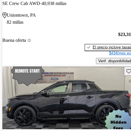
SE Crew Cab AWD
40,938 millas
Uniontown, PA
82 millas
$23,3
Buena oferta
El precio incluye tasa
$434/mes es
Verif. disponibilidad
Gu