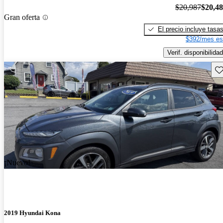
$20,987
$20,4
Gran oferta
El precio incluye tasa
$392/mes es
Verif. disponibilidad
Gu
¡Nuevo!
2019 Hyundai Kona