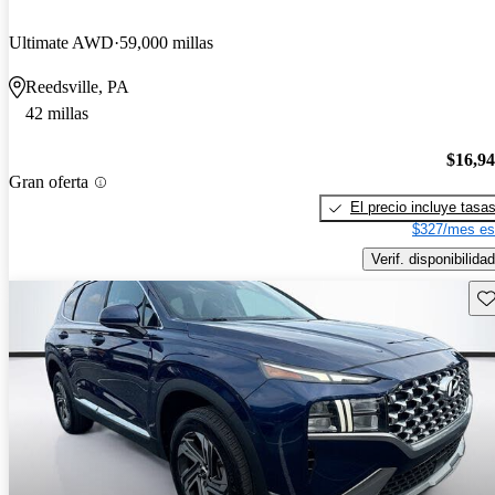
Ultimate AWD
59,000 millas
Reedsville, PA
42 millas
$16,9
Gran oferta
El precio incluye tasa
$327/mes es
Verif. disponibilidad
Gu