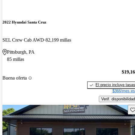
2022 Hyundai Santa Cruz
SEL Crew Cab AWD
82,199 millas
Pittsburgh, PA
85 millas
$19,1
Buena oferta
El precio incluye tasa
$366/mes es
Verif. disponibilidad
Gu