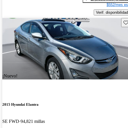
$552/mes es
Verif. disponibilidad
Gu
¡Nuevo!
2015 Hyundai Elantra
SE FWD
94,821 millas