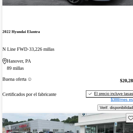
2022 Hyundai Elantra
N Line FWD
33,226 millas
Hanover, PA
89 millas
Buena oferta
$20,2
El precio incluye tasa
Certificados por el fabricante
$388/mes es
Verif. disponibilidad
Gu