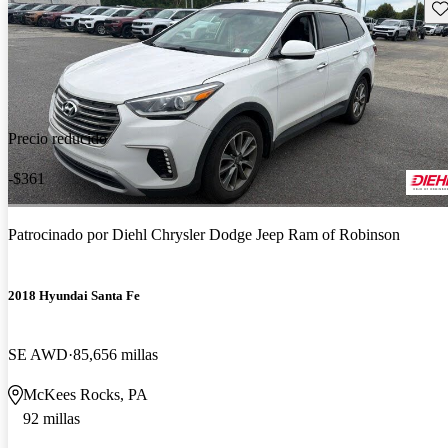
Gu
Precio reducido
-$361
Patrocinado por
Diehl Chrysler Dodge Jeep Ram of Robinson
2018 Hyundai Santa Fe
SE AWD
85,656 millas
McKees Rocks, PA
92 millas