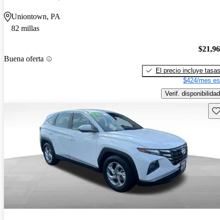
Uniontown, PA
82 millas
$21,9
Buena oferta
El precio incluye tasa
$424/mes es
Verif. disponibilidad
Gu