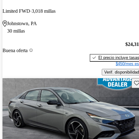
Limited FWD
3,018 millas
Johnstown, PA
30 millas
$24,3
Buena oferta
El precio incluye tasa
$450/mes es
Verif. disponibilidad
Gu