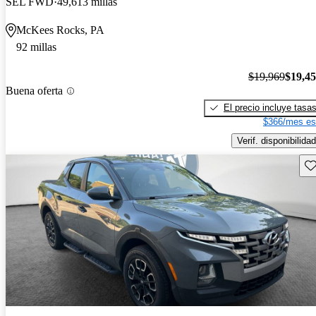
SEL FWD
49,613 millas
McKees Rocks, PA
92 millas
$19,969
$19,4
Buena oferta
El precio incluye tasa
$366/mes es
Verif. disponibilidad
Gu