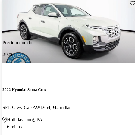
Gu
Precio reducido
-$500
2022 Hyundai Santa Cruz
SEL Crew Cab AWD
54,942 millas
Hollidaysburg, PA
6 millas