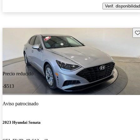
Verif. disponibilidad
Gu
Precio reducido
-$513
Aviso patrocinado
2023 Hyundai Sonata