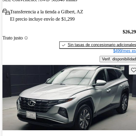
Transferencia a la tienda a Gilbert, AZ
El precio incluye envío de $1,299
$26,2
Trato justo
Sin tasas de concesionario adicionale
$499/mes es
Verif. disponibilidad
Gu