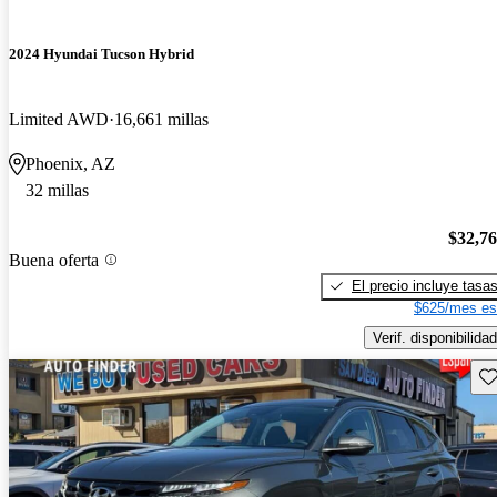
2024 Hyundai Tucson Hybrid
Limited AWD
16,661 millas
Phoenix, AZ
32 millas
$32,7
Buena oferta
El precio incluye tasa
$625/mes es
Verif. disponibilidad
Gu