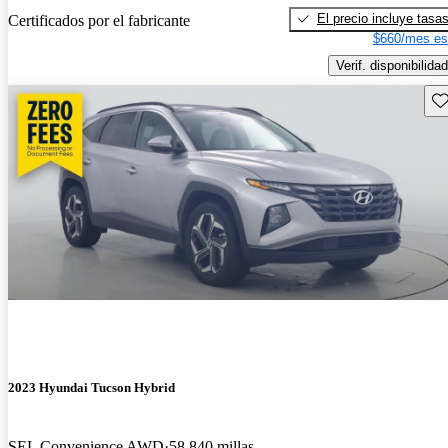
El precio incluye tasa
Certificados por el fabricante
$660/mes es
Verif. disponibilidad
Gu
2023 Hyundai Tucson Hybrid
SEL Convenience AWD
58,840 millas