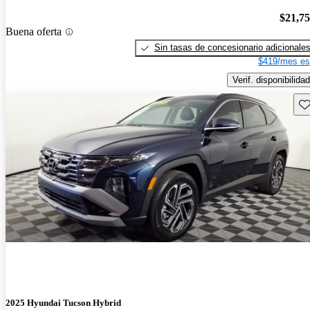
$21,7
Buena oferta
Sin tasas de concesionario adicionale
$419/mes es
Verif. disponibilidad
Gu
2025 Hyundai Tucson Hybrid