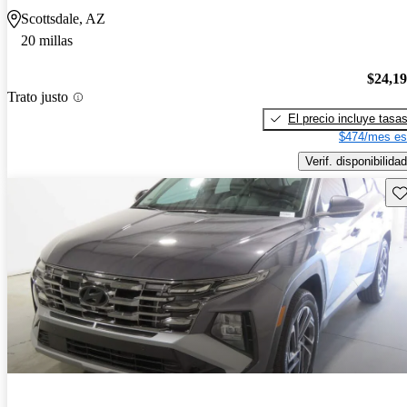
Scottsdale, AZ
20 millas
$24,1
Trato justo
El precio incluye tasa
$474/mes es
Verif. disponibilidad
Gu