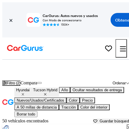
CarGurus: Autos nuevos y usados
Obtene
Con Modo de concesionario
150K+
Hyundai Tucson Hybrid usados en venta cerca de
Apache Junction, AZ
Compara
Filtro (2)
Ordenar
Hyundai
Tucson Hybrid
Año
Ocultar resultados de entrega
Nuevos/Usados/Certificados
Color
Precio
A 50 millas de distancia
Tracción
Color del interior
Borrar todo
50 vehículos encontrados
Guardar búsque