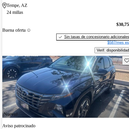
Tempe, AZ
24 millas
$30,7
Buena oferta
Sin tasas de concesionario adicionale
$587/mes es
Verif. disponibilidad
Gu
¡Nuevo!
Aviso patrocinado