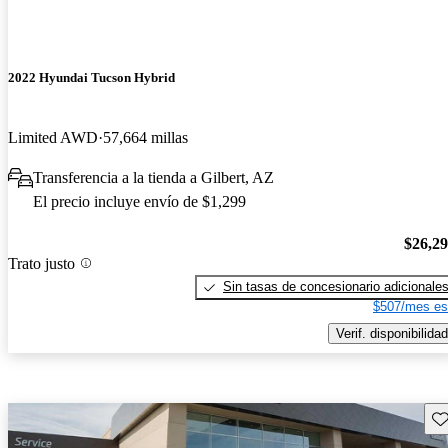
2022 Hyundai Tucson Hybrid
Limited AWD
57,664 millas
Transferencia a la tienda a Gilbert, AZ
El precio incluye envío de $1,299
$26,2
Trato justo
Sin tasas de concesionario adicionale
$507/mes es
Verif. disponibilidad
Gu