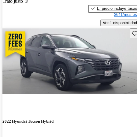
Trato justo
El precio incluye tasa
$641/mes es
Verif. disponibilidad
Gu
2022 Hyundai Tucson Hybrid