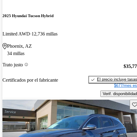
2025 Hyundai Tucson Hybrid
Limited AWD
12,736 millas
Phoenix, AZ
34 millas
Trato justo
$35,7
El precio incluye tasa
Certificados por el fabricante
$677/mes es
Verif. disponibilidad
Gu