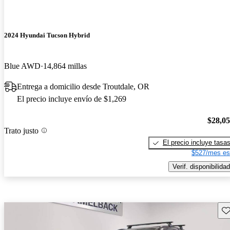
2024 Hyundai Tucson Hybrid
Blue AWD
14,864 millas
Entrega a domicilio desde Troutdale, OR
El precio incluye envío de $1,269
$28,0
Trato justo
El precio incluye tasa
$527/mes es
Verif. disponibilidad
Gu