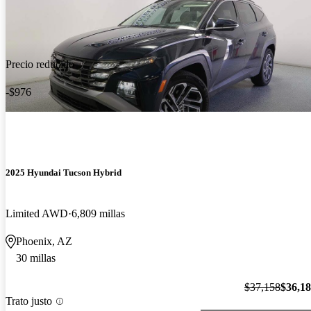
Precio reducido
-$976
2025 Hyundai Tucson Hybrid
Limited AWD
6,809 millas
Phoenix, AZ
30 millas
$37,158
$36,1
Trato justo