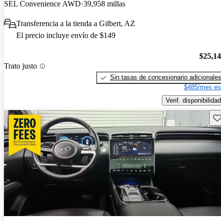
SEL Convenience AWD
39,958 millas
Transferencia a la tienda a Gilbert, AZ
El precio incluye envío de $149
$25,1
Trato justo
Sin tasas de concesionario adicionale
$485/mes es
Verif. disponibilidad
Gu