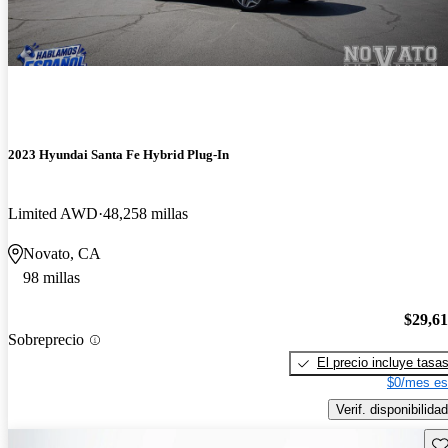
2023 Hyundai Santa Fe Hybrid Plug-In
Limited AWD
48,258 millas
Novato, CA
98 millas
$29,6
Sobreprecio
El precio incluye tasa
$0/mes es
Verif. disponibilidad
Gu