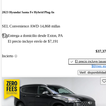
2023 Hyundai Santa Fe Hybrid Plug-In
SEL Convenience AWD
14,868 millas
Entrega a domicilio desde Exton, PA
El precio incluye envío de $7,191
$37,3
Incierto
El precio incluye tasa
$0/mes es
Verif. disponibilidad
Gu