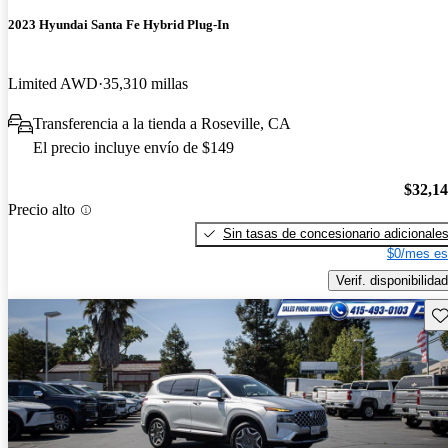
2023 Hyundai Santa Fe Hybrid Plug-In
Limited AWD
35,310 millas
Transferencia a la tienda a Roseville, CA
El precio incluye envío de $149
$32,1
Precio alto
Sin tasas de concesionario adicionale
$0/mes es
Verif. disponibilidad
Gu