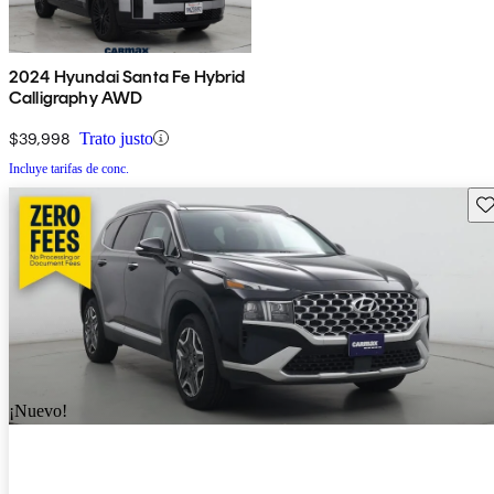
2024 Hyundai Santa Fe Hybrid
Calligraphy AWD
$39,998
Trato justo
Incluye tarifas de conc.
Gu
¡Nuevo!