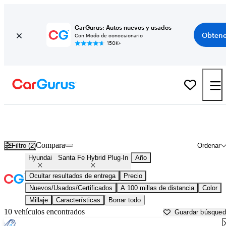
CarGurus: Autos nuevos y usados
Obtene
Con Modo de concesionario
150K+
Hyundai Santa Fe Hybrid Plug-In usados en venta cerca de
Auburn, CA
Compara
Filtro (2)
Ordenar
Hyundai
Santa Fe Hybrid Plug-In
Año
Ocultar resultados de entrega
Precio
Nuevos/Usados/Certificados
A 100 millas de distancia
Color
Millaje
Características
Borrar todo
10 vehículos encontrados
Guardar búsque