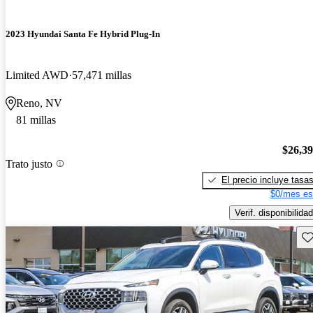
2023 Hyundai Santa Fe Hybrid Plug-In
Limited AWD
57,471 millas
Reno, NV
81 millas
$26,3
Trato justo
El precio incluye tasa
$0/mes es
Verif. disponibilidad
Gu