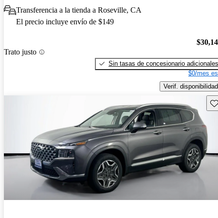
Transferencia a la tienda a Roseville, CA
El precio incluye envío de $149
$30,1
Trato justo
Sin tasas de concesionario adicionale
$0/mes es
Verif. disponibilidad
Gu