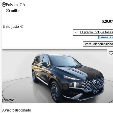
Folsom, CA
20 millas
$20,0
Trato justo
El precio incluye tasa
$0/mes es
Verif. disponibilidad
Gu
¡Nuevo!
Aviso patrocinado