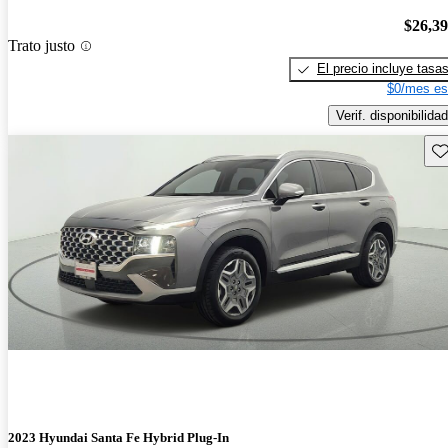
$26,3
Trato justo
El precio incluye tasa
$0/mes es
Verif. disponibilidad
Gu
2023 Hyundai Santa Fe Hybrid Plug-In