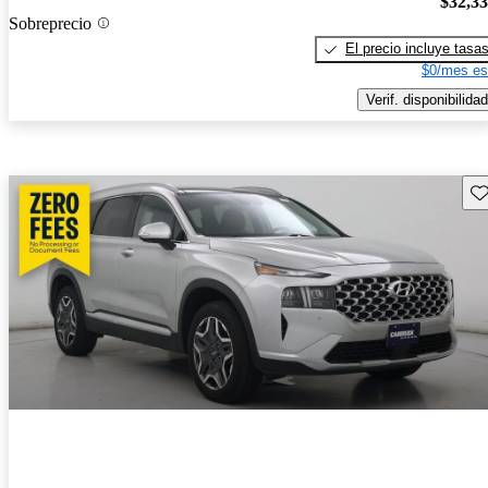
$32,3
Sobreprecio
El precio incluye tasa
$0/mes es
Verif. disponibilidad
Gu