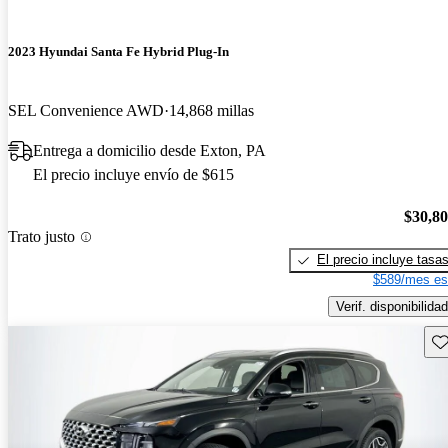
2023 Hyundai Santa Fe Hybrid Plug-In
SEL Convenience AWD
14,868 millas
Entrega a domicilio desde Exton, PA
El precio incluye envío de $615
$30,8
Trato justo
El precio incluye tasa
$589/mes es
Verif. disponibilidad
Gu