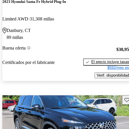
2023 Hyundai Santa Fe Hybrid Plug-In
Limited AWD
31,308 millas
Danbury, CT
89 millas
Buena oferta
$30,9
El precio incluye tasa
Certificados por el fabricante
$592/mes es
Verif. disponibilidad
Gu