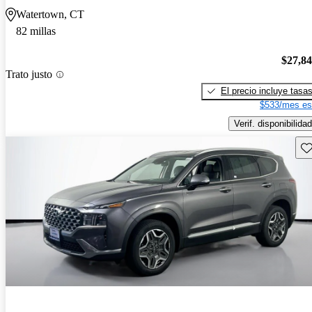
Watertown, CT
82 millas
$27,8
Trato justo
El precio incluye tasa
$533/mes es
Verif. disponibilidad
Gu