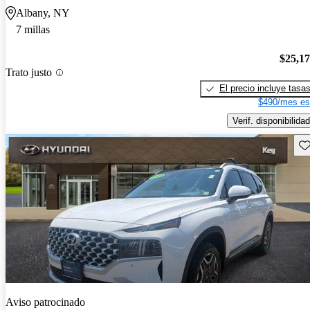
Albany, NY
7 millas
$25,1
Trato justo
El precio incluye tasa
$490/mes es
Verif. disponibilidad
Gu
Aviso patrocinado