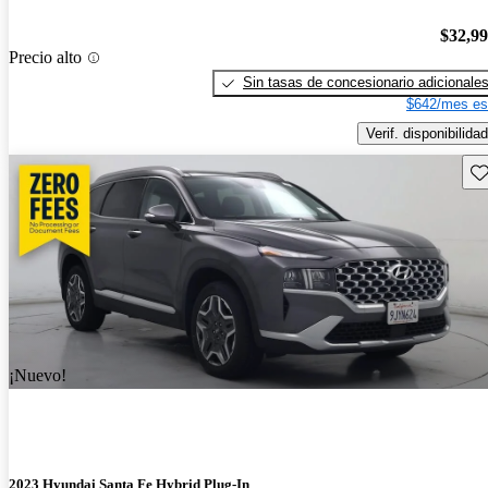
$32,9
Precio alto
Sin tasas de concesionario adicionale
$642/mes es
Verif. disponibilidad
Gu
¡Nuevo!
2023 Hyundai Santa Fe Hybrid Plug-In