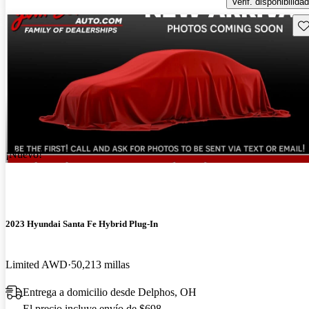
Verif. disponibilidad
Gu
¡Nuevo!
2023 Hyundai Santa Fe Hybrid Plug-In
Limited AWD
50,213 millas
Entrega a domicilio desde Delphos, OH
El precio incluye envío de $698