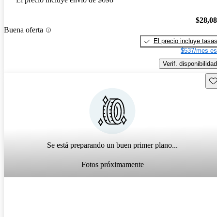
$28,0
Buena oferta
El precio incluye tasa
$537/mes es
Verif. disponibilidad
Gu
Se está preparando un buen primer plano...
Fotos próximamente