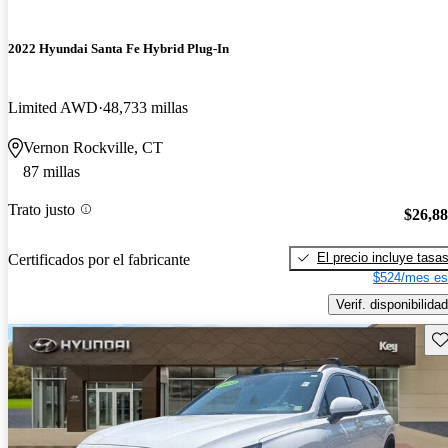
2022 Hyundai Santa Fe Hybrid Plug-In
Limited AWD
48,733 millas
Vernon Rockville, CT
87 millas
Trato justo
$26,8
El precio incluye tasa
Certificados por el fabricante
$524/mes es
Verif. disponibilidad
Gu