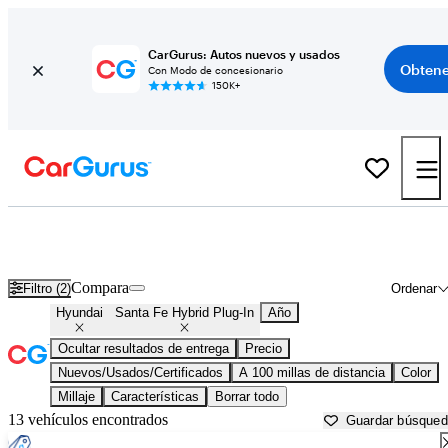
CarGurus: Autos nuevos y usados
Obtene
Con Modo de concesionario
150K+
Hyundai Santa Fe Hybrid Plug-In usados en venta cerca de
Albany, NY
Compara
Filtro (2)
Ordenar
Hyundai
Santa Fe Hybrid Plug-In
Año
Ocultar resultados de entrega
Precio
Nuevos/Usados/Certificados
A 100 millas de distancia
Color
Millaje
Características
Borrar todo
13 vehículos encontrados
Guardar búsque