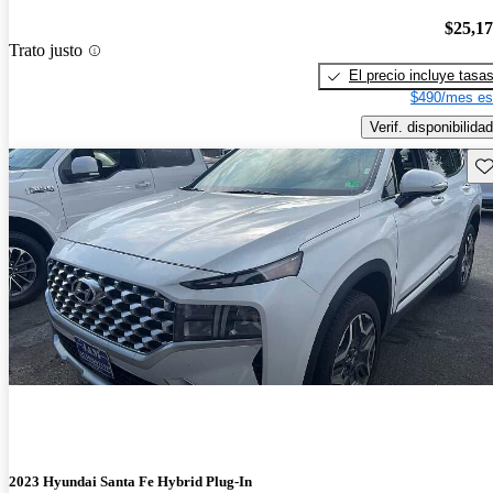
$25,1
Trato justo
El precio incluye tasa
$490/mes es
Verif. disponibilidad
Gu
2023 Hyundai Santa Fe Hybrid Plug-In