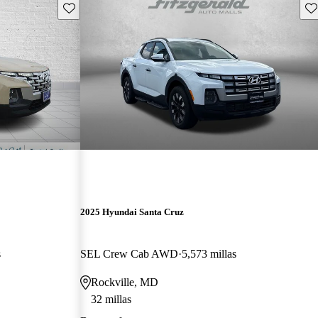
Guarda este Aviso
Gu
2025 Hyundai Santa Cruz
s
SEL Crew Cab AWD
5,573 millas
Rockville, MD
32 millas