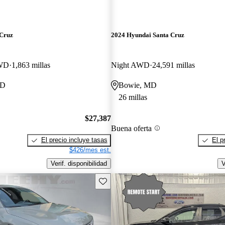
 Cruz
2024 Hyundai Santa Cruz
AWD
1,863 millas
Night AWD
24,591 millas
MD
Bowie, MD
26 millas
$27,387
Buena oferta
El precio incluye tasas
El p
$426/mes est.
Verif. disponibilidad
V
Guarda este Aviso