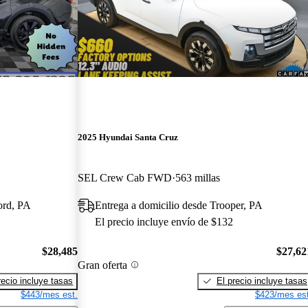
2025 Hyundai Santa Cruz
SEL Crew Cab FWD
563 millas
ord, PA
Entrega a domicilio desde Trooper, PA
El precio incluye envío de $132
$28,485
$27,62
Gran oferta
recio incluye tasas
El precio incluye tasas
$443/mes est.
$423/mes est