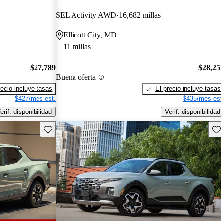
SEL Activity AWD
16,682 millas
Ellicott City, MD
11 millas
$27,789
$28,25
Buena oferta
recio incluye tasas
El precio incluye tasas
$427/mes est.
$435/mes est
erif. disponibilidad
Verif. disponibilidad
Guarda este Aviso
Gu