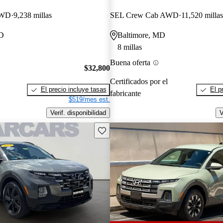
AWD
9,238 millas
SEL Crew Cab AWD
11,520 millas
D
Baltimore, MD
8 millas
Buena oferta
$32,800
Certificados por el
El precio incluye tasas
El p
fabricante
$519/mes est.
Verif. disponibilidad
V
Guarda este Aviso