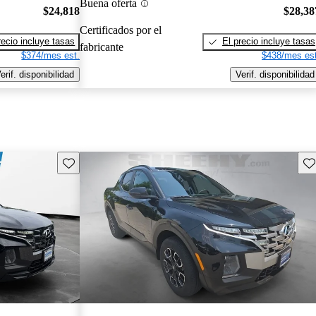
Buena oferta
$24,818
$28,38
Certificados por el
recio incluye tasas
El precio incluye tasas
fabricante
$374/mes est.
$438/mes est
erif. disponibilidad
Verif. disponibilidad
Guarda este Aviso
Gu