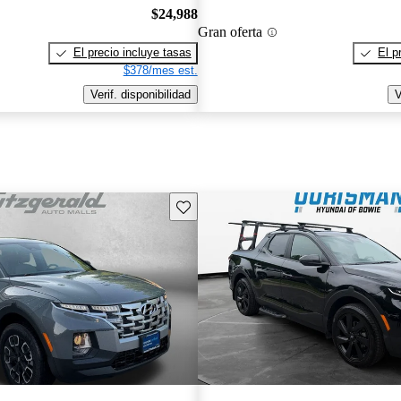
$24,988
Gran oferta
El precio incluye tasas
El p
$378/mes est.
Verif. disponibilidad
V
Guarda este Aviso