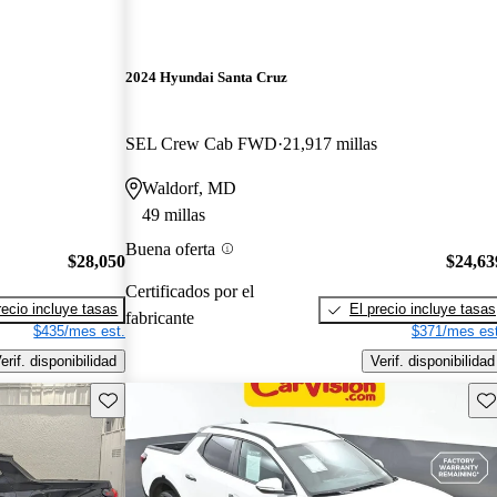
2024 Hyundai Santa Cruz
SEL Crew Cab FWD
21,917 millas
Waldorf, MD
49 millas
Buena oferta
$28,050
$24,63
Certificados por el
recio incluye tasas
El precio incluye tasas
fabricante
$435/mes est.
$371/mes est
erif. disponibilidad
Verif. disponibilidad
Guarda este Aviso
Gu