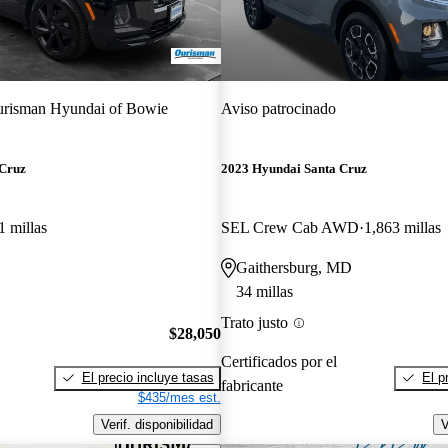
risman Hyundai of Bowie
Aviso patrocinado
 Cruz
2023 Hyundai Santa Cruz
1 millas
SEL Crew Cab AWD
1,863 millas
Gaithersburg, MD
34 millas
Trato justo
$28,050
Certificados por el
El precio incluye tasas
El p
fabricante
$435/mes est.
Verif. disponibilidad
V