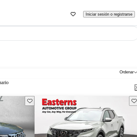
Iniciar sesión o registrarse
Ordenar
nario
Guarda este Aviso
Gu