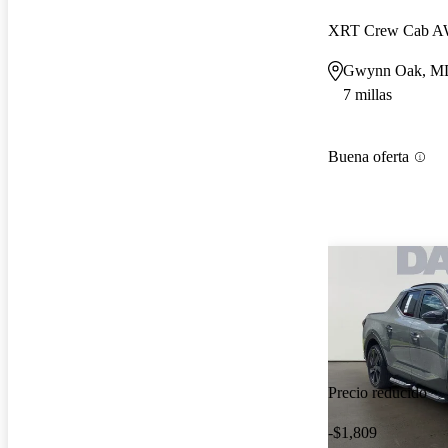
XRT Crew Cab 
Gwynn Oak, M
7 millas
Buena oferta
Precio reducido
-$1,809