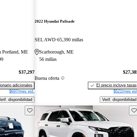
2022 Hyundai Palisade
SEL AWD
65,390 millas
th Portland, ME
Scarborough, ME
99
56 millas
$37,297
$27,38
Buena oferta
onario adicionales
El precio incluye tasas
$697/mes est.
$521/mes est
erif. disponibilidad
Verif. disponibilidad
Guarda este Aviso
Gu