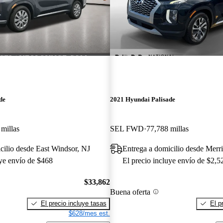
de
2021 Hyundai Palisade
millas
SEL FWD
77,788 millas
cilio desde East Windsor, NJ
Entrega a domicilio desde Merri
uye envío de $468
El precio incluye envío de $2,5
$33,862
Buena oferta
El precio incluye tasas
El p
$628/mes est.