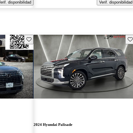
erif. disponibilidad
Verif. disponibilidad
Guarda este Aviso
Gu
2024 Hyundai Palisade