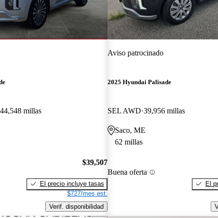
Aviso patrocinado
de
2025 Hyundai Palisade
44,548 millas
SEL AWD
39,956 millas
Saco, ME
62 millas
$39,507
Buena oferta
El precio incluye tasas
El p
$727/mes est.
Verif. disponibilidad
V