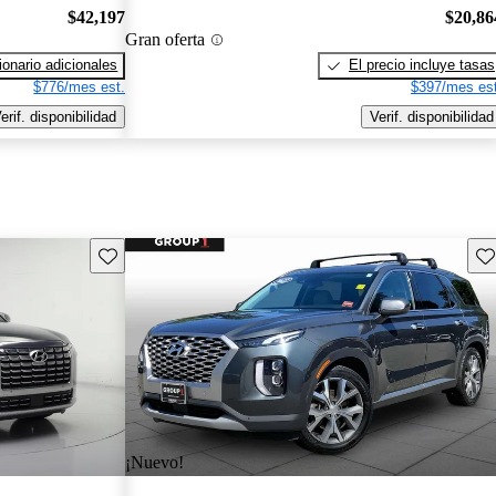
$42,197
$20,86
Gran oferta
onario adicionales
El precio incluye tasas
$776/mes est.
$397/mes est
erif. disponibilidad
Verif. disponibilidad
Guarda este Aviso
Gu
¡Nuevo!