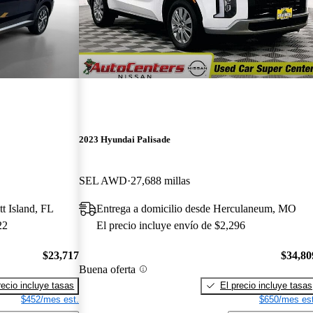
2023 Hyundai Palisade
SEL AWD
27,688 millas
tt Island, FL
Entrega a domicilio desde Herculaneum, MO
22
El precio incluye envío de $2,296
$23,717
$34,80
Buena oferta
recio incluye tasas
El precio incluye tasas
$452/mes est.
$650/mes est