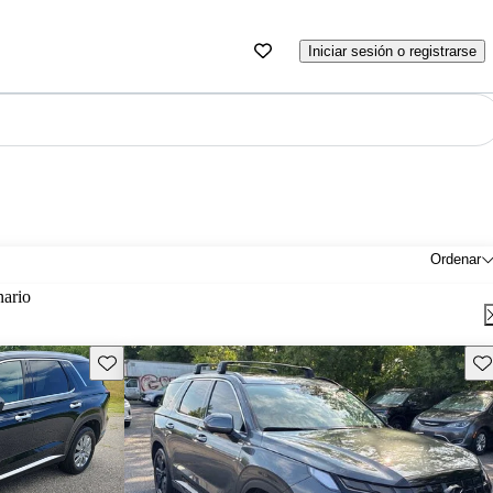
Iniciar sesión o registrarse
Ordenar
nario
Guarda este Aviso
Gu