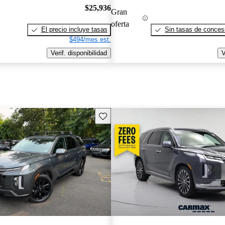
$25,936
Gran
oferta
El precio incluye tasas
Sin tasas de concesi
$494/mes est.
Verif. disponibilidad
V
Guarda este Aviso