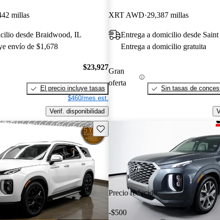
442 millas
XRT AWD
29,387 millas
cilio desde Braidwood, IL
Entrega a domicilio desde Sain
uye envío de $1,678
Entrega a domicilio gratuita
$23,927
Gran
oferta
El precio incluye tasas
Sin tasas de concesi
$460/mes est.
Verif. disponibilidad
V
Guarda este Aviso
Precio reducido
-$500