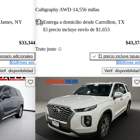
Calligraphy AWD
14,556 millas
t James, NY
Entrega a domicilio desde Carrollton, TX
El precio incluye envío de $1,653
$33,344
$43,37
Trato justo
onario adicionales
El precio incluye tasas
$618/mes est.
$804/mes est
erif. disponibilidad
Verif. disponibilidad
Guarda este Aviso
Gu