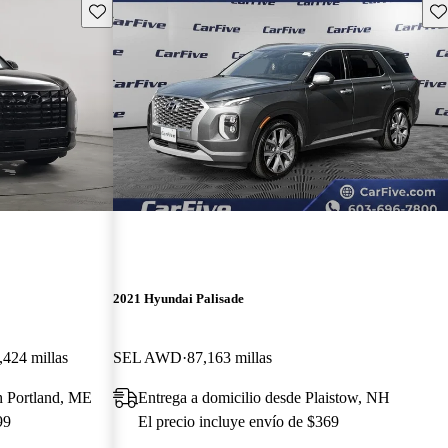
Guarda este Aviso
Gu
2021 Hyundai Palisade
,424 millas
SEL AWD
87,163 millas
th Portland, ME
Entrega a domicilio desde Plaistow, NH
99
El precio incluye envío de $369