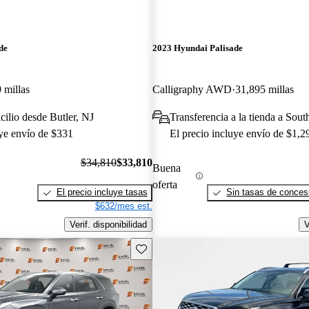
de
2023 Hyundai Palisade
 millas
Calligraphy AWD
31,895 millas
cilio desde Butler, NJ
Transferencia a la tienda a Sou
uye envío de $331
El precio incluye envío de $1,2
$34,810
$33,810
Buena
oferta
El precio incluye tasas
Sin tasas de concesi
$632/mes est.
Verif. disponibilidad
V
Guarda este Aviso